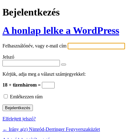
Bejelentkezés
A honlap lelke a WordPress
Felhasználónév, vagy e-mail cím
Jelszó
Kérjük, adja meg a választ számjegyekkel:
18 + tizenhárom =
Emlékezzen rám
Elfelejtett jelszó?
← Irány a(z) Nimród-Derringer Fegyverszaküzlet