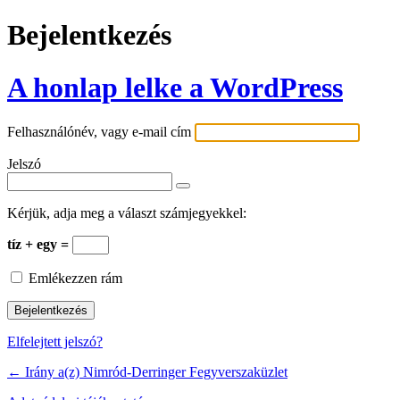
Bejelentkezés
A honlap lelke a WordPress
Felhasználónév, vagy e-mail cím
Jelszó
Kérjük, adja meg a választ számjegyekkel:
tíz + egy =
Emlékezzen rám
Elfelejtett jelszó?
← Irány a(z) Nimród-Derringer Fegyverszaküzlet