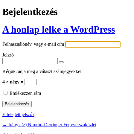
Bejelentkezés
A honlap lelke a WordPress
Felhasználónév, vagy e-mail cím
Jelszó
Kérjük, adja meg a választ számjegyekkel:
4 × négy =
Emlékezzen rám
Elfelejtett jelszó?
← Irány a(z) Nimród-Derringer Fegyverszaküzlet