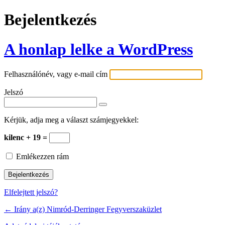
Bejelentkezés
A honlap lelke a WordPress
Felhasználónév, vagy e-mail cím
Jelszó
Kérjük, adja meg a választ számjegyekkel:
kilenc + 19 =
Emlékezzen rám
Elfelejtett jelszó?
← Irány a(z) Nimród-Derringer Fegyverszaküzlet