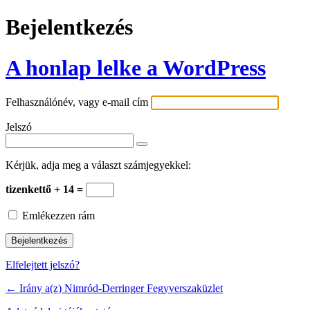
Bejelentkezés
A honlap lelke a WordPress
Felhasználónév, vagy e-mail cím
Jelszó
Kérjük, adja meg a választ számjegyekkel:
tizenkettő + 14 =
Emlékezzen rám
Elfelejtett jelszó?
← Irány a(z) Nimród-Derringer Fegyverszaküzlet