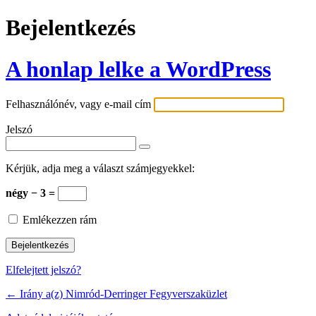
Bejelentkezés
A honlap lelke a WordPress
Felhasználónév, vagy e-mail cím
Jelszó
Kérjük, adja meg a választ számjegyekkel:
négy − 3 =
Emlékezzen rám
Elfelejtett jelszó?
← Irány a(z) Nimród-Derringer Fegyverszaküzlet