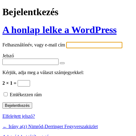
Bejelentkezés
A honlap lelke a WordPress
Felhasználónév, vagy e-mail cím
Jelszó
Kérjük, adja meg a választ számjegyekkel:
2 × 1 =
Emlékezzen rám
Elfelejtett jelszó?
← Irány a(z) Nimród-Derringer Fegyverszaküzlet