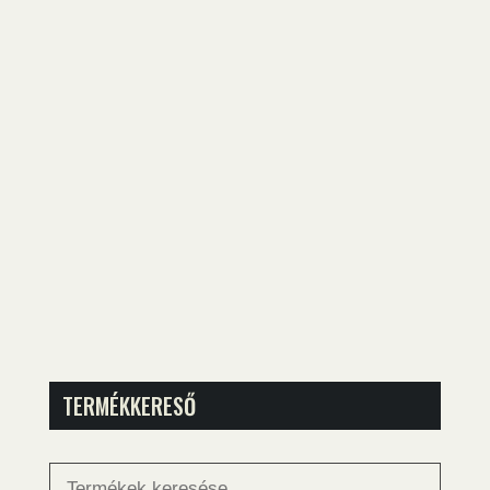
TERMÉKKERESŐ
Keresés
a