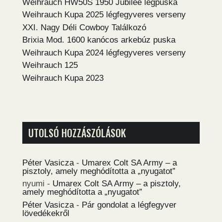
Weihrauch HW50S 1950 Jubilee légpuska
Weihrauch Kupa 2025 légfegyveres verseny
XXI. Nagy Déli Cowboy Találkozó
Brixia Mod. 1600 kanócos arkebúz puska
Weihrauch Kupa 2024 légfegyveres verseny
Weihrauch 125
Weihrauch Kupa 2023
UTOLSÓ HOZZÁSZÓLÁSOK
Péter Vasicza
-
Umarex Colt SA Army – a
pisztoly, amely meghódította a „nyugatot”
nyumi
-
Umarex Colt SA Army – a pisztoly,
amely meghódította a „nyugatot”
Péter Vasicza
-
Pár gondolat a légfegyver
lövedékekről