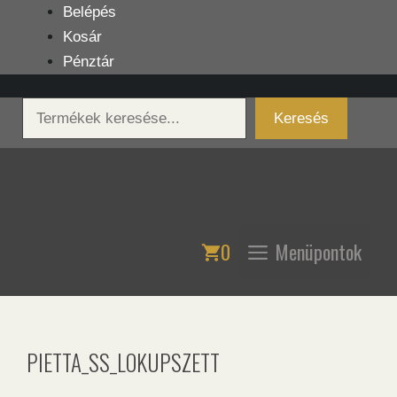
Kilépés
Belépés
a
Kosár
tartalomba
Pénztár
Keresés
Keresés
0
Menüpontok
PIETTA_SS_LOKUPSZETT