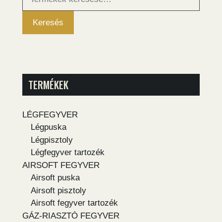
következőre:
Keresés
TERMÉKEK
LÉGFEGYVER
Légpuska
Légpisztoly
Légfegyver tartozék
AIRSOFT FEGYVER
Airsoft puska
Airsoft pisztoly
Airsoft fegyver tartozék
GÁZ-RIASZTÓ FEGYVER