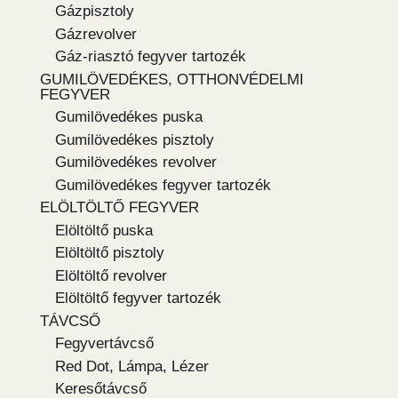
Gázpisztoly
Gázrevolver
Gáz-riasztó fegyver tartozék
GUMILÖVEDÉKES, OTTHONVÉDELMI
FEGYVER
Gumilövedékes puska
Gumilövedékes pisztoly
Gumilövedékes revolver
Gumilövedékes fegyver tartozék
ELÖLTÖLTŐ FEGYVER
Elöltöltő puska
Elöltöltő pisztoly
Elöltöltő revolver
Elöltöltő fegyver tartozék
TÁVCSŐ
Fegyvertávcső
Red Dot, Lámpa, Lézer
Keresőtávcső