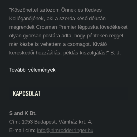
"Köszönettel tartozom Önnek és Kedves
Kolléganőjének, aki a szerda késő délután
megrendelt Crosman Premier légpuska lövedékeket
olyan gyorsan postára adta, hogy pénteken reggel
már kézbe is vehettem a csomagot. Kiváló
kereskedői hozzáállás, példás kiszolgálás!" B. J.
További vélemények
KAPCSOLAT
S and K Bt.
Cím: 1053 Budapest, Vámház krt. 4.
E-mail cím:
info@nimrodderringer.hu