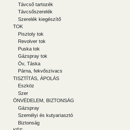
Távcső tartozék
Távcsőszerelék
Szerelék kiegészítő
TOK
Pisztoly tok
Revolver tok
Puska tok
Gázspray tok
Öv, Táska
Párna, fekvőszivacs
TISZTÍTÁS, ÁPOLÁS
Eszköz
Szer
ÖNVÉDELEM, BIZTONSÁG
Gázspray
Személyi és kutyariasztó
Biztonság