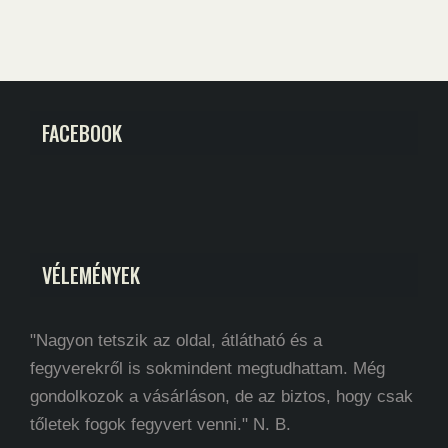
FACEBOOK
VÉLEMÉNYEK
"Nagyon tetszik az oldal, átlátható és a
fegyverekről is sokmindent megtudhattam. Még
gondolkozok a vásárláson, de az biztos, hogy csak
tőletek fogok fegyvert venni." N. B.