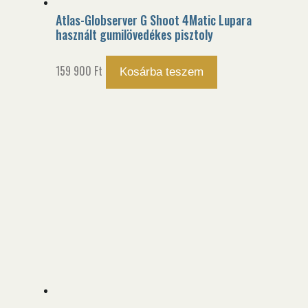
Atlas-Globserver G Shoot 4Matic Lupara
használt gumilövedékes pisztoly
159 900
Ft
Kosárba teszem