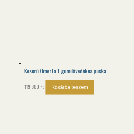
Keserű Omerta T gumilövedékes puska
119 900
Ft
Kosárba teszem