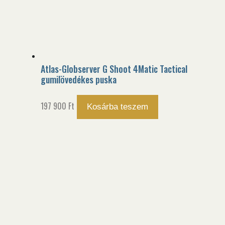
Atlas-Globserver G Shoot 4Matic Tactical
gumilövedékes puska
197 900
Ft
Kosárba teszem