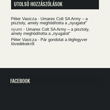
UTOLSÓ HOZZÁSZÓLÁSOK
Péter Vasicza
-
Umarex Colt SA Army – a
pisztoly, amely meghódította a „nyugatot”
nyumi
-
Umarex Colt SA Army – a pisztoly,
amely meghódította a „nyugatot”
Péter Vasicza
-
Pár gondolat a légfegyver
lövedékekről
FACEBOOK