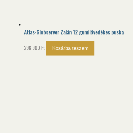
Atlas-Globserver Zalán 12 gumilövedékes puska
296 900
Ft
Kosárba teszem