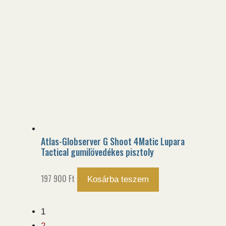
Atlas-Globserver G Shoot 4Matic Lupara
Tactical gumilövedékes pisztoly
197 900
Ft
Kosárba teszem
1
2