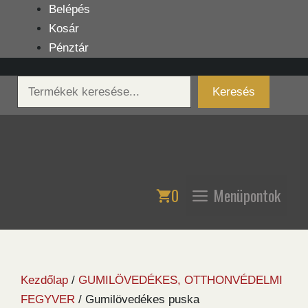
Kilépés
Belépés
a
Kosár
tartalomba
Pénztár
Keresés
Keresés
0
Menüpontok
Kezdőlap
/
GUMILÖVEDÉKES, OTTHONVÉDELMI
FEGYVER
/ Gumilövedékes puska