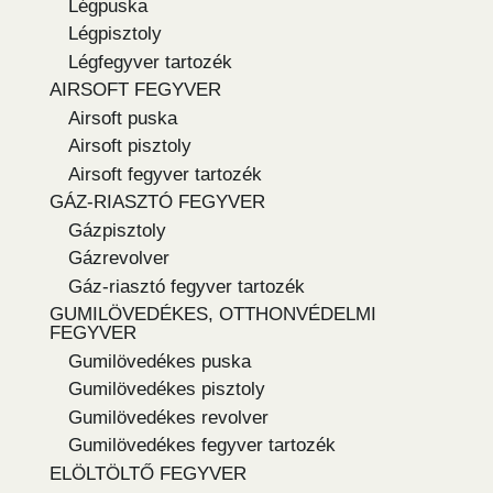
Légpuska
Légpisztoly
Légfegyver tartozék
AIRSOFT FEGYVER
Airsoft puska
Airsoft pisztoly
Airsoft fegyver tartozék
GÁZ-RIASZTÓ FEGYVER
Gázpisztoly
Gázrevolver
Gáz-riasztó fegyver tartozék
GUMILÖVEDÉKES, OTTHONVÉDELMI
FEGYVER
Gumilövedékes puska
Gumilövedékes pisztoly
Gumilövedékes revolver
Gumilövedékes fegyver tartozék
ELÖLTÖLTŐ FEGYVER