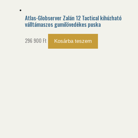
Atlas-Globserver Zalán 12 Tactical kihúzható
válltámaszos gumilövedékes puska
296 900
Ft
Kosárba teszem