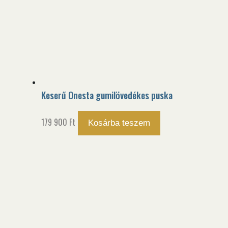
Keserű Onesta gumilövedékes puska
179 900
Ft
Kosárba teszem