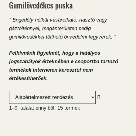
Gumilövedékes puska
” Engedély nélkül vásárolható, riasztó vagy
gáztölténnyel, magánterületen pedig
gumilövedékkel tölthető önvédelmi fegyverek. “
Felhívnánk figyelmét, hogy a hatályos
jogszabályok értelmében e csoportba tartozó
termékek interneten keresztül nem
értékesíthetőek.
1–9. találat ennyiből: 15 termék