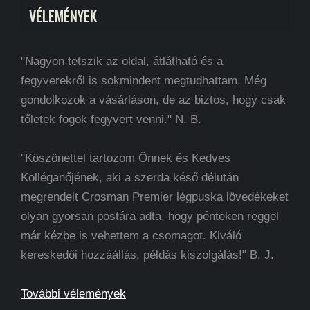
VÉLEMÉNYEK
"Nagyon tetszik az oldal, átlátható és a
fegyverekről is sokmindent megtudhattam. Még
gondolkozok a vásárláson, de az biztos, hogy csak
tőletek fogok fegyvert venni." N. B.
"Köszönettel tartozom Önnek és Kedves
Kolléganőjének, aki a szerda késő délután
megrendelt Crosman Premier légpuska lövedékeket
olyan gyorsan postára adta, hogy pénteken reggel
már kézbe is vehettem a csomagot. Kiváló
kereskedői hozzáállás, példás kiszolgálás!" B. J.
További vélemények