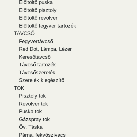
Elöltöltő puska
Elöltöltő pisztoly
Elöltöltő revolver
Elöltöltő fegyver tartozék
TÁVCSŐ
Fegyvertávcső
Red Dot, Lámpa, Lézer
Keresőtávcső
Távcső tartozék
Távcsőszerelék
Szerelék kiegészítő
TOK
Pisztoly tok
Revolver tok
Puska tok
Gázspray tok
Öv, Táska
Párna, fekvőszivacs