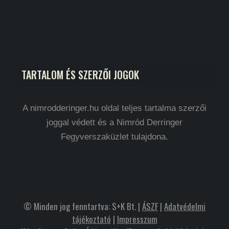
TARTALOM ÉS SZERZŐI JOGOK
A nimrodderinger.hu oldal teljes tartalma szerzői
joggal védett és a Nimród Derringer
Fegyverszaküzlet tulajdona.
© Minden jog fenntartva: S+K Bt. |
ÁSZF
|
Adatvédelmi
tájékoztató
|
Impresszum