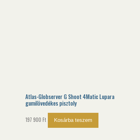
Atlas-Globserver G Shoot 4Matic Lupara
gumilövedékes pisztoly
197 900
Ft
Kosárba teszem