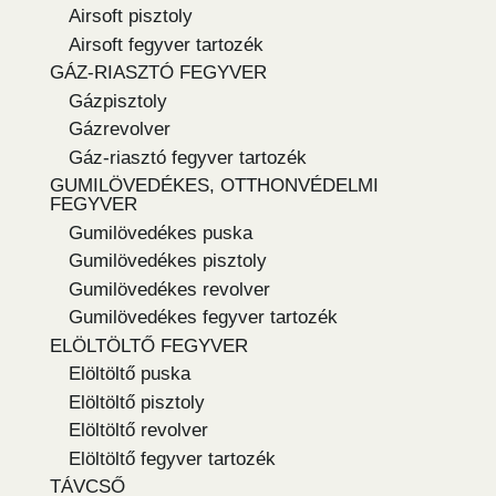
Airsoft pisztoly
Airsoft fegyver tartozék
GÁZ-RIASZTÓ FEGYVER
Gázpisztoly
Gázrevolver
Gáz-riasztó fegyver tartozék
GUMILÖVEDÉKES, OTTHONVÉDELMI
FEGYVER
Gumilövedékes puska
Gumilövedékes pisztoly
Gumilövedékes revolver
Gumilövedékes fegyver tartozék
ELÖLTÖLTŐ FEGYVER
Elöltöltő puska
Elöltöltő pisztoly
Elöltöltő revolver
Elöltöltő fegyver tartozék
TÁVCSŐ