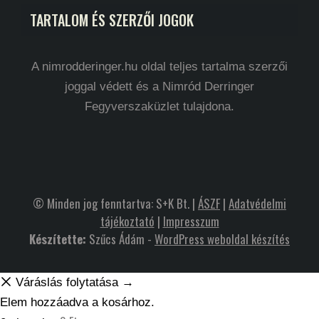
TARTALOM ÉS SZERZŐI JOGOK
A nimrodderinger.hu oldal teljes tartalma szerzői
joggal védett és a Nimród Derringer
Fegyverszaküzlet tulajdona.
© Minden jog fenntartva: S+K Bt. |
ÁSZF
|
Adatvédelmi
tájékoztató
|
Impresszum
Készítette:
Szűcs Ádám -
WordPress weboldal készítés
Váráslás folytatása →
Elem hozzáadva a kosárhoz.