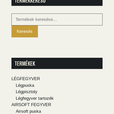
TERMÉKKERESŐ
Keresés
a
következőre:
Keresés
TERMÉKEK
LÉGFEGYVER
Légpuska
Légpisztoly
Légfegyver tartozék
AIRSOFT FEGYVER
Airsoft puska