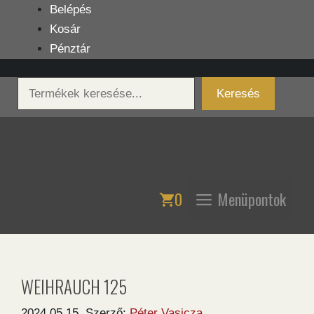
Kilépés
Belépés
a
Kosár
tartalomba
Pénztár
Keresés
Keresés
0
Menüpontok
WEIHRAUCH 125
2024.05.15.
Szerző:
Péter Vasicza