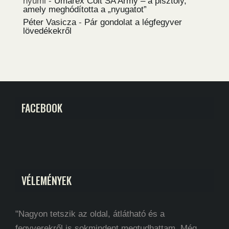
nyumi
-
Umarex Colt SA Army – a pisztoly,
amely meghódította a „nyugatot”
Péter Vasicza
-
Pár gondolat a légfegyver
lövedékekről
FACEBOOK
VÉLEMÉNYEK
"Nagyon tetszik az oldal, átlátható és a
fegyverekről is sokmindent megtudhattam. Még