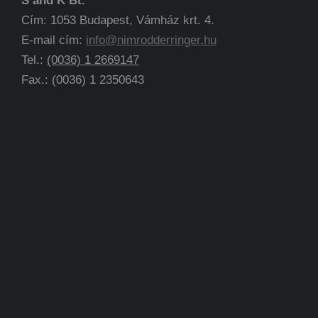
S and K Bt.
Cím: 1053 Budapest, Vámház krt. 4.
E-mail cím:
info@nimrodderringer.hu
Tel.:
(0036) 1 2669147
Fax.: (0036) 1 2350643