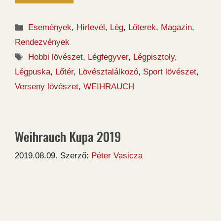
Kategória
Események
,
Hírlevél
,
Lég
,
Lőterek
,
Magazin
,
Rendezvények
Címkék
Hobbi lövészet
,
Légfegyver
,
Légpisztoly
,
Légpuska
,
Lőtér
,
Lövésztalálkozó
,
Sport lövészet
,
Verseny lövészet
,
WEIHRAUCH
Weihrauch Kupa 2019
2019.08.09.
Szerző:
Péter Vasicza