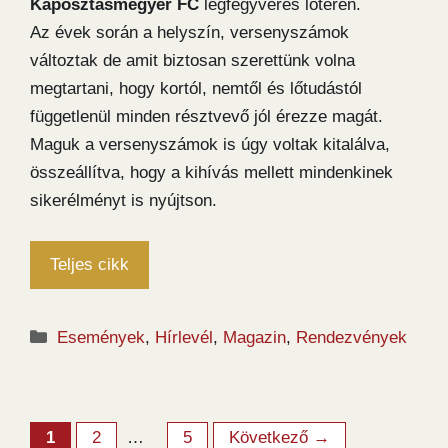
Káposztásmegyer FC
légfegyveres lőterén.
Az évek során a helyszín, versenyszámok
változtak de amit biztosan szerettünk volna
megtartani, hogy kortól, nemtől és lőtudástól
függetlenül minden résztvevő jól érezze magát.
Maguk a versenyszámok is úgy voltak kitalálva,
összeállítva, hogy a kihívás mellett mindenkinek
sikerélményt is nyújtson.
Teljes cikk
Kategória
Események
,
Hírlevél
,
Magazin
,
Rendezvények
Oldal
Oldal
Oldal
1
2
…
5
Következő
→