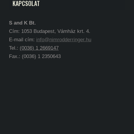
KAPCSOLAT
S and K Bt.
Cím: 1053 Budapest, Vámház krt. 4.
E-mail cím:
info@nimrodderringer.hu
Tel.:
(0036) 1 2669147
Fax.: (0036) 1 2350643