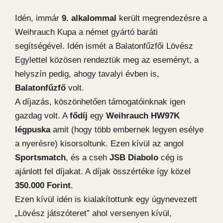
Idén, immár
9. alkalommal
került megrendezésre a
Weihrauch Kupa a német gyártó baráti
segítségével. Idén ismét a Balatonfűzfői Lövész
Egylettel közösen rendeztük meg az eseményt, a
helyszín pedig, ahogy tavalyi évben is,
Balatonfűzfő
volt.
A díjazás, köszönhetően támogatóinknak igen
gazdag volt. A
fődíj
egy
Weihrauch HW97K
légpuska
amit (hogy több embernek legyen esélye
a nyerésre) kisorsoltunk. Ezen kívül az angol
Sportsmatch
, és a cseh
JSB Diabolo
cég is
ajánlott fel díjakat. A díjak összértéke így közel
350.000 Forint
.
Ezen kívül idén is kialakítottunk egy úgynevezett
„Lövész játszóteret” ahol versenyen kívül,