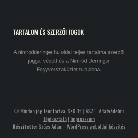
TARTALOM ÉS SZERZŐI JOGOK
A nimrodderinger.hu oldal teljes tartalma szerzői
joggal védett és a Nimród Derringer
Fegyverszaküzlet tulajdona.
© Minden jog fenntartva: S+K Bt. |
ÁSZF
|
Adatvédelmi
tájékoztató
|
Impresszum
Készítette:
Szűcs Ádám -
WordPress weboldal készítés