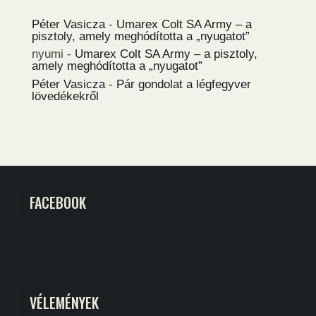
Péter Vasicza
-
Umarex Colt SA Army – a
pisztoly, amely meghódította a „nyugatot”
nyumi
-
Umarex Colt SA Army – a pisztoly,
amely meghódította a „nyugatot”
Péter Vasicza
-
Pár gondolat a légfegyver
lövedékekről
FACEBOOK
VÉLEMÉNYEK