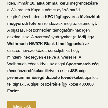
Idén, immár
10. alkalommal
kerül megrendezésre
a Weihrauch Kupa a német gyártó baráti
segítségével. Idén a
KFC légfegyveres lövészklub
mogyoródi lőterén
rendezzük meg az eseményt.
A díjazás, köszönhetően támogatóinknak igen
gazdag lesz. A nyereménytárgyakat (a
fődíj
egy
Weihrauch HW97K Black Line légpuska)
az
összes nevező között sorsoljuk ki, hogy
mindenkinek legyen esélye a nyerésre. A
Weihrauch cégen kívül az angol
Sportsmatch cég
távcsőszerelékeket
illetve a cseh
JSB
cég
premium minőségű diabolo lövedékeket
ajánlott
fel díjnak.. A díjak összértéke így közel
400.000
Forint
.
Teljes cikk