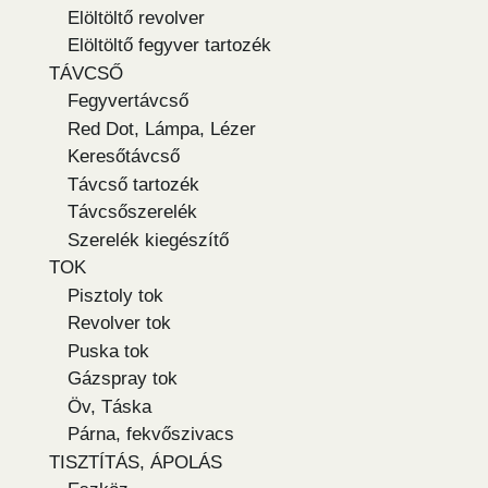
Elöltöltő revolver
Elöltöltő fegyver tartozék
TÁVCSŐ
Fegyvertávcső
Red Dot, Lámpa, Lézer
Keresőtávcső
Távcső tartozék
Távcsőszerelék
Szerelék kiegészítő
TOK
Pisztoly tok
Revolver tok
Puska tok
Gázspray tok
Öv, Táska
Párna, fekvőszivacs
TISZTÍTÁS, ÁPOLÁS