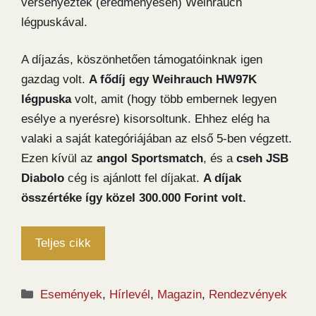
versenyeztek (eredményesen) Weihrauch
légpuskával.
A díjazás, köszönhetően támogatóinknak igen
gazdag volt.
A fődíj egy Weihrauch HW97K
légpuska
volt, amit (hogy több embernek legyen
esélye a nyerésre) kisorsoltunk. Ehhez elég ha
valaki a saját kategóriájában az első 5-ben végzett.
Ezen kívül az
angol Sportsmatch
, és a
cseh JSB
Diabolo
cég is ajánlott fel díjakat.
A díjak
összértéke így közel 300.000 Forint volt.
Teljes cikk
Kategória
Események
,
Hírlevél
,
Magazin
,
Rendezvények