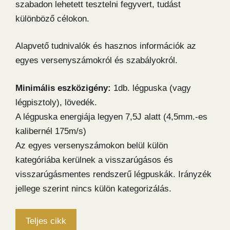
szabadon lehetett tesztelni fegyvert, tudást
különböző célokon.
Alapvető tudnivalók és hasznos információk az
egyes versenyszámokról és szabályokról.
Minimális eszközigény:
1db. légpuska (vagy
légpisztoly), lövedék.
A légpuska energiája legyen 7,5J alatt (4,5mm.-es
kalibernél 175m/s)
Az egyes versenyszámokon belül külön
kategóriába kerülnek a visszarúgásos és
visszarúgásmentes rendszerű légpuskák. Irányzék
jellege szerint nincs külön kategorizálás.
Teljes cikk