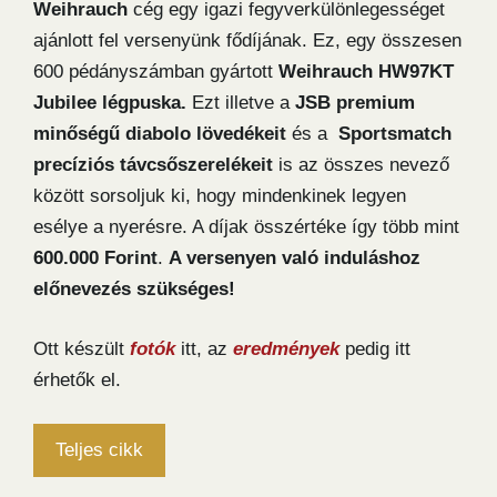
Weihrauch
cég egy igazi fegyverkülönlegességet
ajánlott fel versenyünk fődíjának. Ez, egy összesen
600 pédányszámban gyártott
Weihrauch HW97KT
Jubilee légpuska.
Ezt illetve a
JSB premium
minőségű diabolo lövedékeit
és a
Sportsmatch
precíziós távcsőszerelékeit
is az összes nevező
között sorsoljuk ki, hogy mindenkinek legyen
esélye a nyerésre. A díjak összértéke így több mint
600.000 Forint
.
A versenyen való induláshoz
előnevezés szükséges!
Ott készült
fotók
itt, az
eredmények
pedig itt
érhetők el.
Teljes cikk