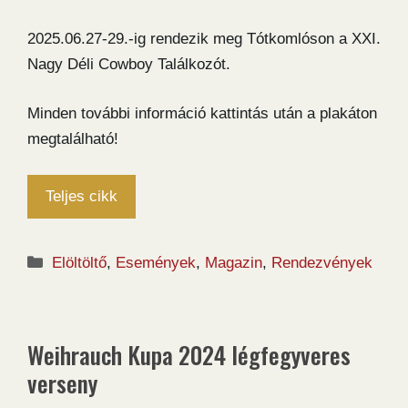
2025.06.27-29.-ig rendezik meg Tótkomlóson a XXI.
Nagy Déli Cowboy Találkozót.
Minden további információ kattintás után a plakáton
megtalálható!
Teljes cikk
Kategória
Elöltöltő
,
Események
,
Magazin
,
Rendezvények
Weihrauch Kupa 2024 légfegyveres
verseny