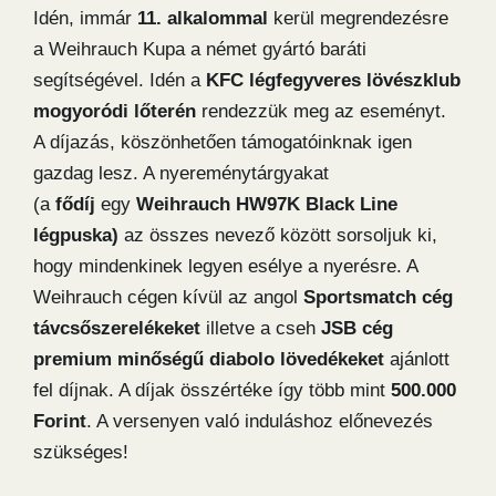
Idén, immár
11. alkalommal
kerül megrendezésre
a Weihrauch Kupa a német gyártó baráti
segítségével. Idén a
KFC légfegyveres lövészklub
mogyoródi lőterén
rendezzük meg az eseményt.
A díjazás, köszönhetően támogatóinknak igen
gazdag lesz. A nyereménytárgyakat
(a
fődíj
egy
Weihrauch HW97K Black Line
légpuska)
az összes nevező között sorsoljuk ki,
hogy mindenkinek legyen esélye a nyerésre. A
Weihrauch cégen kívül az angol
Sportsmatch cég
távcsőszerelékeket
illetve a cseh
JSB
cég
premium minőségű diabolo lövedékeket
ajánlott
fel díjnak. A díjak összértéke így több mint
500.000
Forint
. A versenyen való induláshoz előnevezés
szükséges!