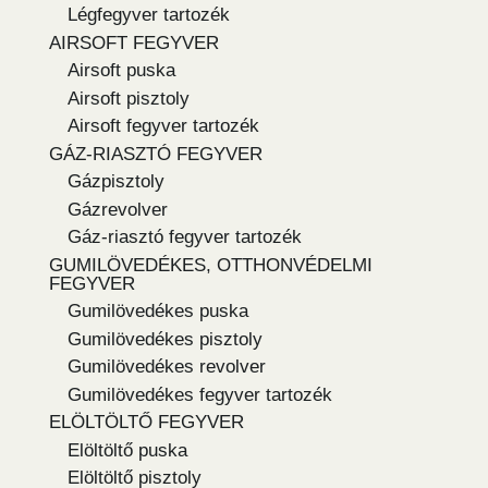
Légfegyver tartozék
AIRSOFT FEGYVER
Airsoft puska
Airsoft pisztoly
Airsoft fegyver tartozék
GÁZ-RIASZTÓ FEGYVER
Gázpisztoly
Gázrevolver
Gáz-riasztó fegyver tartozék
GUMILÖVEDÉKES, OTTHONVÉDELMI
FEGYVER
Gumilövedékes puska
Gumilövedékes pisztoly
Gumilövedékes revolver
Gumilövedékes fegyver tartozék
ELÖLTÖLTŐ FEGYVER
Elöltöltő puska
Elöltöltő pisztoly