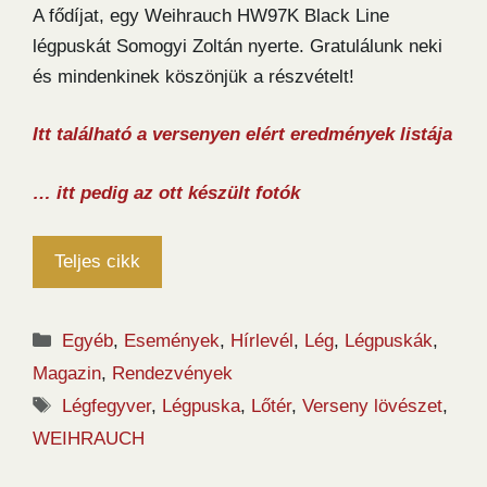
A fődíjat, egy Weihrauch HW97K Black Line
légpuskát Somogyi Zoltán nyerte. Gratulálunk neki
és mindenkinek köszönjük a részvételt!
Itt található a versenyen elért eredmények listája
… itt pedig az ott készült fotók
Teljes cikk
Kategória
Egyéb
,
Események
,
Hírlevél
,
Lég
,
Légpuskák
,
Magazin
,
Rendezvények
Címkék
Légfegyver
,
Légpuska
,
Lőtér
,
Verseny lövészet
,
WEIHRAUCH