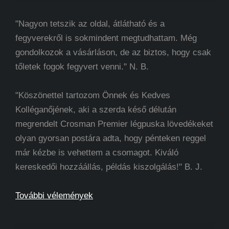
"Nagyon tetszik az oldal, átlátható és a
fegyverekről is sokmindent megtudhattam. Még
gondolkozok a vásárláson, de az biztos, hogy csak
tőletek fogok fegyvert venni." N. B.
"Köszönettel tartozom Önnek és Kedves
Kolléganőjének, aki a szerda késő délután
megrendelt Crosman Premier légpuska lövedékeket
olyan gyorsan postára adta, hogy pénteken reggel
már kézbe is vehettem a csomagot. Kiváló
kereskedői hozzáállás, példás kiszolgálás!" B. J.
További vélemények