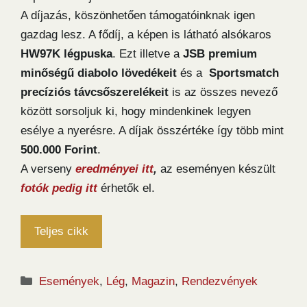
A díjazás, köszönhetően támogatóinknak igen
gazdag lesz. A fődíj, a képen is látható alsókaros
HW97K légpuska
. Ezt illetve a
JSB premium
minőségű diabolo lövedékeit
és a
Sportsmatch
precíziós távcsőszerelékeit
is az összes nevező
között sorsoljuk ki, hogy mindenkinek legyen
esélye a nyerésre. A díjak összértéke így több mint
500.000 Forint
.
A verseny
eredményei itt
,
az eseményen készült
fotók pedig itt
érhetők el.
Teljes cikk
Kategória
Események
,
Lég
,
Magazin
,
Rendezvények