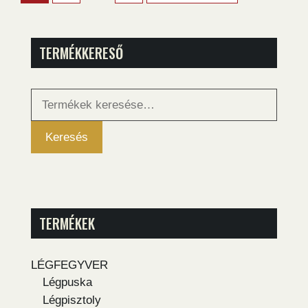
TERMÉKKERESŐ
Keresés
a
következőre:
Keresés
TERMÉKEK
LÉGFEGYVER
Légpuska
Légpisztoly