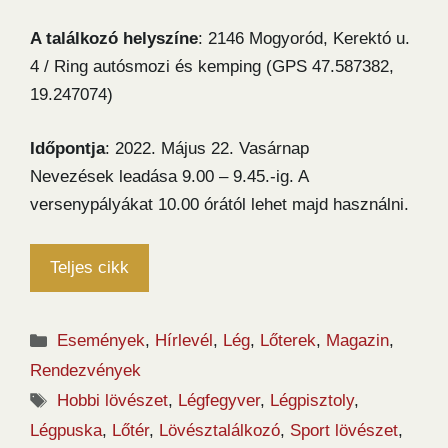
A találkozó helyszíne
: 2146 Mogyoród, Kerektó u.
4 / Ring autósmozi és kemping (GPS 47.587382,
19.247074)
Időpontja
: 2022. Május 22. Vasárnap
Nevezések leadása 9.00 – 9.45.-ig. A
versenypályákat 10.00 órától lehet majd használni.
Teljes cikk
Kategória
Események
,
Hírlevél
,
Lég
,
Lőterek
,
Magazin
,
Rendezvények
Címkék
Hobbi lövészet
,
Légfegyver
,
Légpisztoly
,
Légpuska
,
Lőtér
,
Lövésztalálkozó
,
Sport lövészet
,