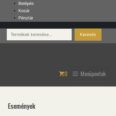
Kilépés
Belépés
a
Kosár
tartalomba
Pénztár
Keresés
Keresés
0
Menüpontok
Események