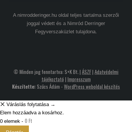
A nimrodderinger.hu oldal teljes tartalma szerzői
joggal védett és a Nimród Derringer
Fegyverszaküzlet tulajdona.
© Minden jog fenntartva: S+K Bt. |
ÁSZF
|
Adatvédelmi
tájékoztató
|
Impresszum
Készítette:
Szűcs Ádám -
WordPress weboldal készítés
Váráslás folytatása →
Elem hozzáadva a kosárhoz.
0
Ft
0 elemek -