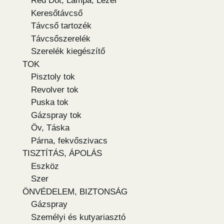
Red Dot, Lámpa, Lézer
Keresőtávcső
Távcső tartozék
Távcsőszerelék
Szerelék kiegészítő
TOK
Pisztoly tok
Revolver tok
Puska tok
Gázspray tok
Öv, Táska
Párna, fekvőszivacs
TISZTÍTÁS, ÁPOLÁS
Eszköz
Szer
ÖNVÉDELEM, BIZTONSÁG
Gázspray
Személyi és kutyariasztó