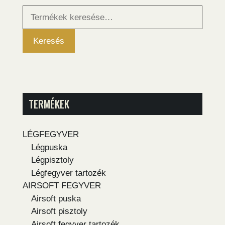
Keresés
a
következőre:
Keresés
TERMÉKEK
LÉGFEGYVER
Légpuska
Légpisztoly
Légfegyver tartozék
AIRSOFT FEGYVER
Airsoft puska
Airsoft pisztoly
Airsoft fegyver tartozék