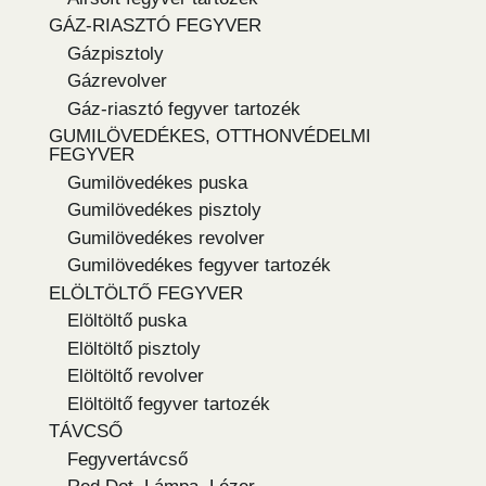
GÁZ-RIASZTÓ FEGYVER
Gázpisztoly
Gázrevolver
Gáz-riasztó fegyver tartozék
GUMILÖVEDÉKES, OTTHONVÉDELMI
FEGYVER
Gumilövedékes puska
Gumilövedékes pisztoly
Gumilövedékes revolver
Gumilövedékes fegyver tartozék
ELÖLTÖLTŐ FEGYVER
Elöltöltő puska
Elöltöltő pisztoly
Elöltöltő revolver
Elöltöltő fegyver tartozék
TÁVCSŐ
Fegyvertávcső