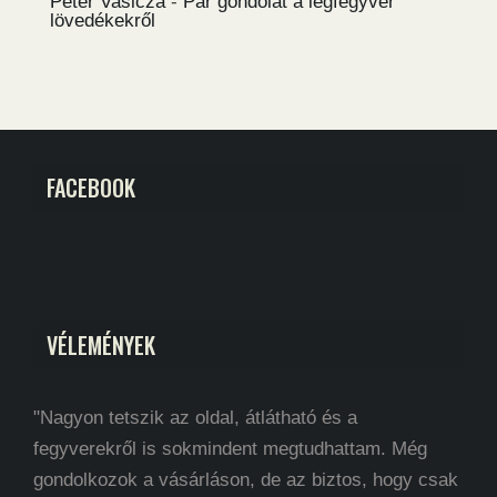
Péter Vasicza
-
Pár gondolat a légfegyver
lövedékekről
FACEBOOK
VÉLEMÉNYEK
"Nagyon tetszik az oldal, átlátható és a
fegyverekről is sokmindent megtudhattam. Még
gondolkozok a vásárláson, de az biztos, hogy csak