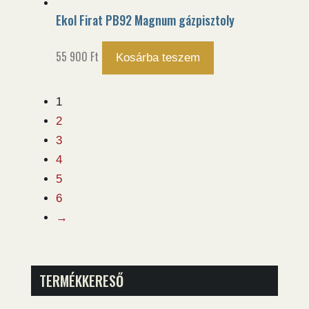
Ekol Firat PB92 Magnum gázpisztoly
55 900
Ft
Kosárba teszem
1
2
3
4
5
6
→
TERMÉKKERESŐ