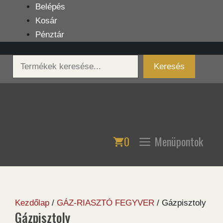
Kilépés
Belépés
a
Kosár
tartalomba
Pénztár
Keresés
Keresés
0
Menüpontok
Kezdőlap
/
GÁZ-RIASZTÓ FEGYVER
/ Gázpisztoly
Gázpisztoly