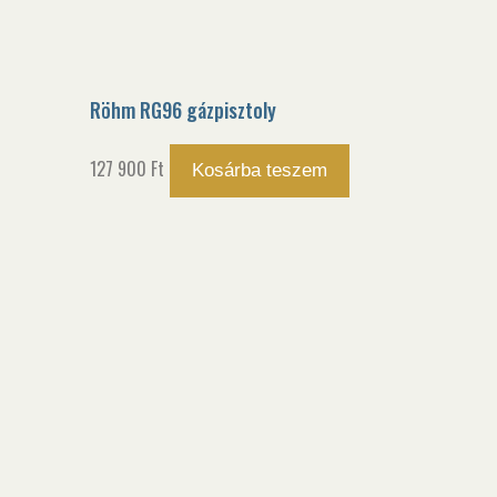
Röhm RG96 gázpisztoly
127 900
Ft
Kosárba teszem