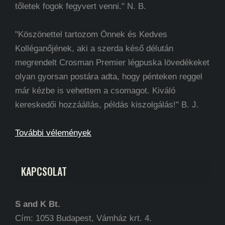
tőletek fogok fegyvert venni." N. B.
"Köszönettel tartozom Önnek és Kedves
Kolléganőjének, aki a szerda késő délután
megrendelt Crosman Premier légpuska lövedékeket
olyan gyorsan postára adta, hogy pénteken reggel
már kézbe is vehettem a csomagot. Kiváló
kereskedői hozzáállás, példás kiszolgálás!" B. J.
További vélemények
KAPCSOLAT
S and K Bt.
Cím: 1053 Budapest, Vámház krt. 4.