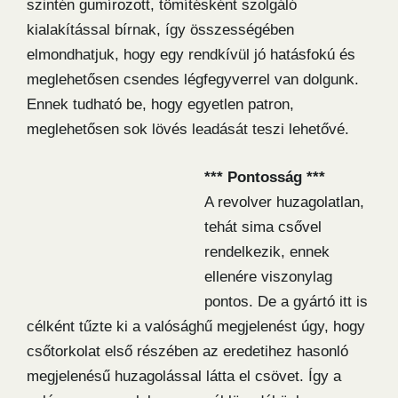
szintén gumírozott, tömítésként szolgáló
kialakítással bírnak, így összességében
elmondhatjuk, hogy egy rendkívül jó hatásfokú és
meglehetősen csendes légfegyverrel van dolgunk.
Ennek tudható be, hogy egyetlen patron,
meglehetősen sok lövés leadását teszi lehetővé.
*** Pontosság ***
A revolver huzagolatlan,
tehát sima csővel
rendelkezik, ennek
ellenére viszonylag
pontos. De a gyártó itt is
célként tűzte ki a valósághű megjelenést úgy, hogy
csőtorkolat első részében az eredetihez hasonló
megjelenésű huzagolással látta el csövet. Így a