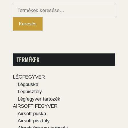
Keresés
a
következőre:
Keresés
TERMÉKEK
LÉGFEGYVER
Légpuska
Légpisztoly
Légfegyver tartozék
AIRSOFT FEGYVER
Airsoft puska
Airsoft pisztoly