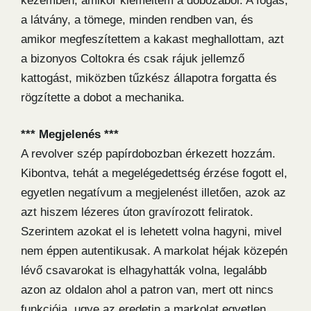
kezemben, amikor kiemeltem a dobozából. A fogás,
a látvány, a tömege, minden rendben van, és
amikor megfeszítettem a kakast meghallottam, azt
a bizonyos Coltokra és csak rájuk jellemző
kattogást, miközben tűzkész állapotra forgatta és
rögzítette a dobot a mechanika.
*** Megjelenés ***
A revolver szép papírdobozban érkezett hozzám.
Kibontva, tehát a megelégedettség érzése fogott el,
egyetlen negatívum a megjelenést illetően, azok az
azt hiszem lézeres úton gravírozott feliratok.
Szerintem azokat el is lehetett volna hagyni, mivel
nem éppen autentikusak. A markolat héjak közepén
lévő csavarokat is elhagyhatták volna, legalább
azon az oldalon ahol a patron van, mert ott nincs
funkciója, ugye az eredetin a markolat egyetlen