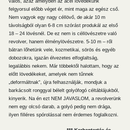
valós, azaz amelyben az acél lövedékünk
felgyorsul előbb véget ér, mint maga az egész cső.
Nem vagyok egy nagy céllövő, de akár 10 m
távolságból olyan 6-8 cm szórást produkál az első
18 – 24 lövésnél. De ez nem is céllövészetre való
revolver, hanem élménylövészetre. 5-10 m – ről
bátran lőhetünk vele, kozmetikai, sörös és egyéb
dobozokra, igazán élvezetes elfoglaltság,
legalábbis nekem. Már többektől halottam, hogy az
előtt lövedékeket, amelyek nem tűnnek
„deformáltnak”, újra felhasználják, mondjuk a
barkácsolt ronggyal bélelt golyófogó céltáblájukból,
kinyerik. Na én ezt NEM JAVASLOM, a revolverünk
nem egy olcsó darab, a golyó pedig nem drága,
ilyen filléres spórolással nem érdemes foglalkozni.