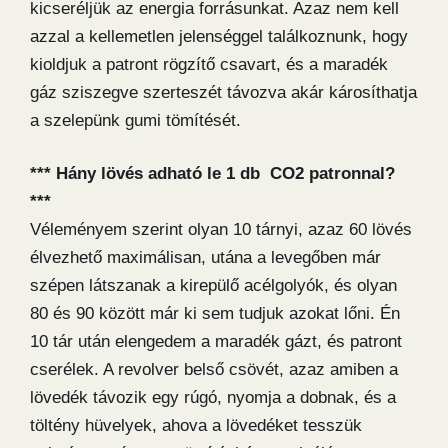
kicseréljük az energia forrásunkat. Azaz nem kell
azzal a kellemetlen jelenséggel találkoznunk, hogy
kioldjuk a patront rögzítő csavart, és a maradék
gáz sziszegve szerteszét távozva akár károsíthatja
a szelepünk gumi tömítését.
*** Hány lövés adható le 1 db CO2 patronnal?
***
Véleményem szerint olyan 10 tárnyi, azaz 60 lövés
élvezhető maximálisan, utána a levegőben már
szépen látszanak a kirepülő acélgolyók, és olyan
80 és 90 között már ki sem tudjuk azokat lőni. Én
10 tár után elengedem a maradék gázt, és patront
cserélek. A revolver belső csövét, azaz amiben a
lövedék távozik egy rúgó, nyomja a dobnak, és a
töltény hüvelyek, ahova a lövedéket tesszük