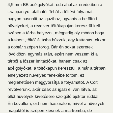
4,5 mm BB acélgolyókat, oda ahol az eredetiben a
csappantyú található. Tehát a töltési folyamat,
nagyon hasonlít az igazihoz, ugyanis a betöltött
hüvelyeket, a revolver töltőkapuján keresztül kell
szépen a tárba helyezni, mégpedig oly módon hogy
a kakast „töltő” állásba húzzuk, egy kattanás, ekkor
a dobtár szépen forog. Bár én sokat szeretek
lövöldözni egymás után, ezért nem veszem ki a
tárból a lőszer imitációkat, hanem csak az
acélgolyókat, a töltőkapun keresztül, a már a tárban
elhelyezett hüvelyek fenekébe töltöm, ez
meglehetősen meggyorsítja a folyamatot. A Colt
revolverünk, akár csak az igazi el van látva, az
ellőt hüvelyek kivetésére szolgáló ejektor rúddal.
Én bevallom, ezt nem használom, mivel a hüvelyek
maguktól is szépen kiesnek a markomba, de