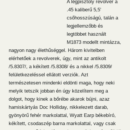
A légpisztoly revolver a
.45 kaliberű 5,5’
csőhosszúságú, talán a
legjellemzőbb és
legtöbbet használt
M1873 modellt mintázza,
nagyon nagy élethűséggel. Három kivitelben
elérhetőek a revolverek, úgy, mint az antikolt
/5.8307/, a kékített /5.8308/ és a nikkel /5.8309/
felületkezeléssel ellátott verziók. Azt
természetesen mindenki eldönti maga, hogy neki
melyik tetszik jobban én úgy közelítem meg a
dolgot, hogy kinek a bőrébe akarok bújni, azaz
hamiskártyás Doc Holliday, nikkelezett darab,
gyönyörű fehér markolattal, Wyatt Earp békebíró,
kékített, csodaszép barna markolattal, vagy csak