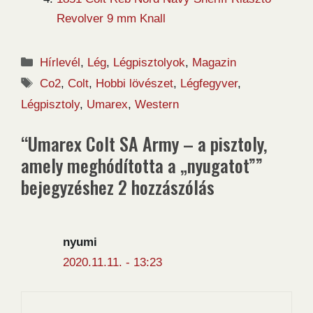
Revolver 9 mm Knall
Kategória
Hírlevél
,
Lég
,
Légpisztolyok
,
Magazin
Címkék
Co2
,
Colt
,
Hobbi lövészet
,
Légfegyver
,
Légpisztoly
,
Umarex
,
Western
“Umarex Colt SA Army – a pisztoly,
amely meghódította a „nyugatot””
bejegyzéshez 2 hozzászólás
nyumi
2020.11.11. - 13:23