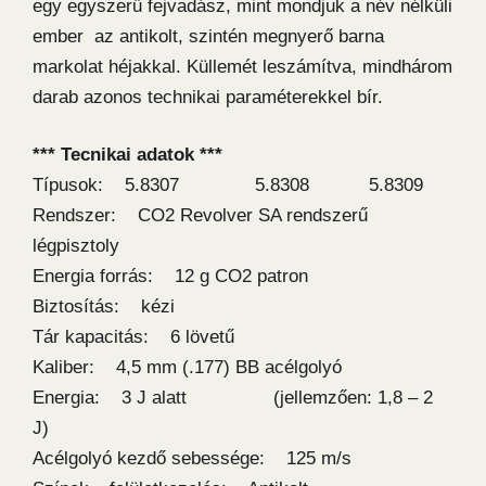
egy egyszerű fejvadász, mint mondjuk a név nélküli
ember az antikolt, szintén megnyerő barna
markolat héjakkal. Küllemét leszámítva, mindhárom
darab azonos technikai paraméterekkel bír.
*** Tecnikai adatok ***
Típusok: 5.8307 5.8308 5.8309
Rendszer: CO2 Revolver SA rendszerű
légpisztoly
Energia forrás: 12 g CO2 patron
Biztosítás: kézi
Tár kapacitás: 6 lövetű
Kaliber: 4,5 mm (.177) BB acélgolyó
Energia: 3 J alatt (jellemzően: 1,8 – 2
J)
Acélgolyó kezdő sebessége: 125 m/s