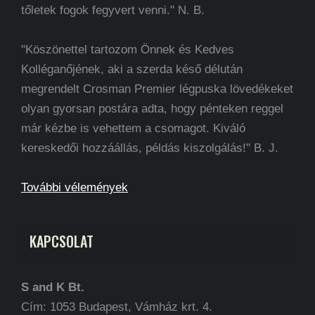
tőletek fogok fegyvert venni." N. B.
"Köszönettel tartozom Önnek és Kedves
Kolléganőjének, aki a szerda késő délután
megrendelt Crosman Premier légpuska lövedékeket
olyan gyorsan postára adta, hogy pénteken reggel
már kézbe is vehettem a csomagot. Kiváló
kereskedői hozzáállás, példás kiszolgálás!" B. J.
További vélemények
KAPCSOLAT
S and K Bt.
Cím: 1053 Budapest, Vámház krt. 4.