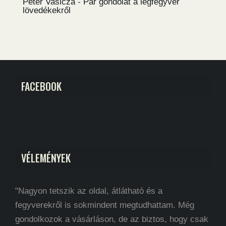
Péter Vasicza
-
Pár gondolat a légfegyver
lövedékekről
FACEBOOK
VÉLEMÉNYEK
"Nagyon tetszik az oldal, átlátható és a
fegyverekről is sokmindent megtudhattam. Még
gondolkozok a vásárláson, de az biztos, hogy csak