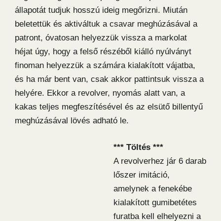
állapotát tudjuk hosszú ideig megőrizni. Miután
beletettük és aktiváltuk a csavar meghúzásával a
patront, óvatosan helyezzük vissza a markolat
héjat úgy, hogy a felső részéből kiálló nyúlványt
finoman helyezzük a számára kialakított vájatba,
és ha már bent van, csak akkor pattintsuk vissza a
helyére. Ekkor a revolver, nyomás alatt van, a
kakas teljes megfeszítésével és az elsütő billentyű
meghúzásával lövés adható le.
*** Töltés ***
A revolverhez jár 6 darab
lőszer imitáció,
amelynek a fenekébe
kialakított gumibetétes
furatba kell elhelyezni a