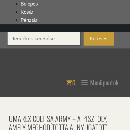
Kilépés
Belépés
a
Kosár
tartalomba
Pénztár
Keresés
Keresés
0
Menüpontok
UMAREX COLT SA ARMY – A PISZTOLY,
AMELY MEGHÓDÍTOTTA A „NYUGATOT”