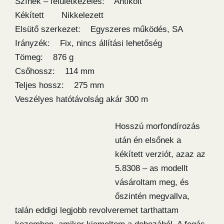
Színek – felületkezelés: Antikolt
Kékített Nikkelezett
Elsütő szerkezet: Egyszeres működés, SA
Irányzék: Fix, nincs állítási lehetőség
Tömeg: 876 g
Csőhossz: 114 mm
Teljes hossz: 275 mm
Veszélyes hatótávolság akár 300 m
Hosszú morfondírozás
után én elsőnek a
kékített verziót, azaz az
5.8308 – as modellt
vásároltam meg, és
őszintén megvallva,
talán eddigi legjobb revolveremet tarthattam