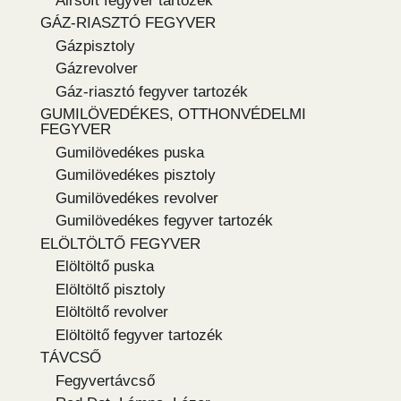
Airsoft fegyver tartozék
GÁZ-RIASZTÓ FEGYVER
Gázpisztoly
Gázrevolver
Gáz-riasztó fegyver tartozék
GUMILÖVEDÉKES, OTTHONVÉDELMI
FEGYVER
Gumilövedékes puska
Gumilövedékes pisztoly
Gumilövedékes revolver
Gumilövedékes fegyver tartozék
ELÖLTÖLTŐ FEGYVER
Elöltöltő puska
Elöltöltő pisztoly
Elöltöltő revolver
Elöltöltő fegyver tartozék
TÁVCSŐ
Fegyvertávcső