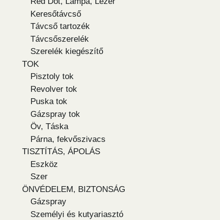
Red Dot, Lámpa, Lézer
Keresőtávcső
Távcső tartozék
Távcsőszerelék
Szerelék kiegészítő
TOK
Pisztoly tok
Revolver tok
Puska tok
Gázspray tok
Öv, Táska
Párna, fekvőszivacs
TISZTÍTÁS, ÁPOLÁS
Eszköz
Szer
ÖNVÉDELEM, BIZTONSÁG
Gázspray
Személyi és kutyariasztó