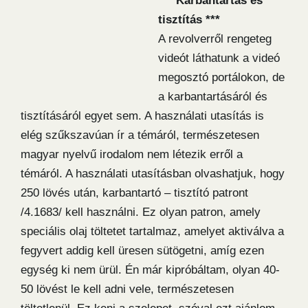
*** Karbantartás és
tisztítás ***
A revolverről rengeteg
videót láthatunk a videó
megosztó portálokon, de
a karbantartásáról és
tisztításáról egyet sem. A használati utasítás is
elég szűkszavúan ír a témáról, természetesen
magyar nyelvű irodalom nem létezik erről a
témáról. A használati utasításban olvashatjuk, hogy
250 lövés után, karbantartó – tisztító patront
/4.1683/ kell használni. Ez olyan patron, amely
speciális olaj töltetet tartalmaz, amelyet aktiválva a
fegyvert addig kell üresen sütögetni, amíg ezen
egység ki nem ürül. Én már kipróbáltam, olyan 40-
50 lövést le kell adni vele, természetesen