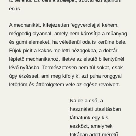
töltetlenül. Ez keni a szelepet, szóval ezt ajánlom
én is.
A mechanikát, kifejezetten fegyverolajjal kenem,
mégpedig olyannal, amely nem károsítja a műanyag
és gumi elemeket, ha véletlenül oda is kerülne bele.
Fújok picit a kakas melletti hézagokba, a dobtár
léptető mechanikához, illetve az elsütő billentyűnél
lévő nyílásba. Természetesen nem túl sokat, csak
úgy érzéssel, ami meg kifolyik, azt puha ronggyal
letörlöm és áttörölgetem vele az egész revolvert.
Na de a cső, a
használati utasításban
láthatunk egy kis
eszközt, amelynek
fokában adott méretű