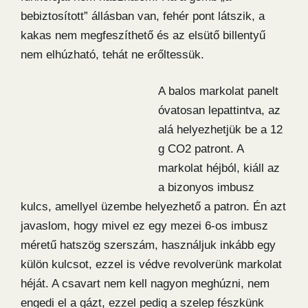
bebiztosított” állásban van, fehér pont látszik, a
kakas nem megfeszíthető és az elsütő billentyű
nem elhúzható, tehát ne erőltessük.
A balos markolat panelt
óvatosan lepattintva, az
alá helyezhetjük be a 12
g CO2 patront. A
markolat héjból, kiáll az
a bizonyos imbusz
kulcs, amellyel üzembe helyezhető a patron. Én azt
javaslom, hogy mivel ez egy mezei 6-os imbusz
méretű hatszög szerszám, használjuk inkább egy
külön kulcsot, ezzel is védve revolverünk markolat
héját. A csavart nem kell nagyon meghúzni, nem
engedi el a gázt, ezzel pedig a szelep fészkünk