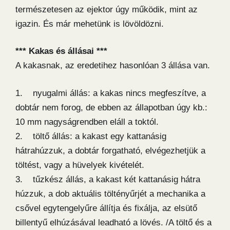
természetesen az ejektor úgy működik, mint az
igazin. És már mehetünk is lövöldözni.
*** Kakas és állásai ***
A kakasnak, az eredetihez hasonlóan 3 állása van.
1. nyugalmi állás: a kakas nincs megfeszítve, a
dobtár nem forog, de ebben az állapotban úgy kb.:
10 mm nagyságrendben eláll a toktól.
2. töltő állás: a kakast egy kattanásig
hátrahúzzuk, a dobtár forgatható, elvégezhetjük a
töltést, vagy a hüvelyek kivételét.
3. tűzkész állás, a kakast két kattanásig hátra
húzzuk, a dob aktuális töltényűrjét a mechanika a
csővel egytengelyűre állítja és fixálja, az elsütő
billentyű elhúzásával leadható a lövés. /A töltő és a