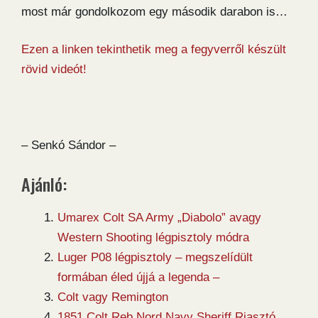
most már gondolkozom egy második darabon is…
Ezen a linken tekinthetik meg a fegyverről készült
rövid videót!
– Senkó Sándor –
Ajánló:
Umarex Colt SA Army „Diabolo” avagy
Western Shooting légpisztoly módra
Luger P08 légpisztoly – megszelídült
formában éled újjá a legenda –
Colt vagy Remington
1851 Colt Reb Nord Navy Sheriff Riasztó