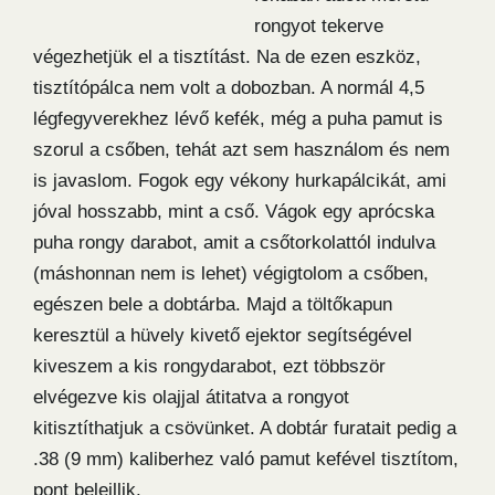
rongyot tekerve
végezhetjük el a tisztítást. Na de ezen eszköz,
tisztítópálca nem volt a dobozban. A normál 4,5
légfegyverekhez lévő kefék, még a puha pamut is
szorul a csőben, tehát azt sem használom és nem
is javaslom. Fogok egy vékony hurkapálcikát, ami
jóval hosszabb, mint a cső. Vágok egy aprócska
puha rongy darabot, amit a csőtorkolattól indulva
(máshonnan nem is lehet) végigtolom a csőben,
egészen bele a dobtárba. Majd a töltőkapun
keresztül a hüvely kivető ejektor segítségével
kiveszem a kis rongydarabot, ezt többször
elvégezve kis olajjal átitatva a rongyot
kitisztíthatjuk a csövünket. A dobtár furatait pedig a
.38 (9 mm) kaliberhez való pamut kefével tisztítom,
pont beleillik.