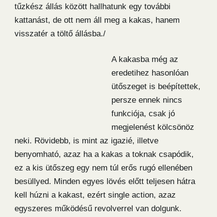
tűzkész állás között hallhatunk egy további
kattanást, de ott nem áll meg a kakas, hanem
visszatér a töltő állásba./
A kakasba még az
eredetihez hasonlóan
ütőszeget is beépítettek,
persze ennek nincs
funkciója, csak jó
megjelenést kölcsönöz
neki. Rövidebb, is mint az igazié, illetve
benyomható, azaz ha a kakas a toknak csapódik,
ez a kis ütőszeg egy nem túl erős rugó ellenében
besüllyed. Minden egyes lövés előtt teljesen hátra
kell húzni a kakast, ezért single action, azaz
egyszeres működésű revolverrel van dolgunk.