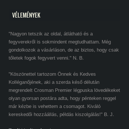
VÉLEMÉNYEK
"Nagyon tetszik az oldal, átlátható és a
fegyverekről is sokmindent megtudhattam. Még
gondolkozok a vásárláson, de az biztos, hogy csak
tőletek fogok fegyvert venni." N. B.
"Köszönettel tartozom Önnek és Kedves
Kolléganőjének, aki a szerda késő délután
megrendelt Crosman Premier légpuska lövedékeket
olyan gyorsan postára adta, hogy pénteken reggel
már kézbe is vehettem a csomagot. Kiváló
kereskedői hozzáállás, példás kiszolgálás!" B. J.