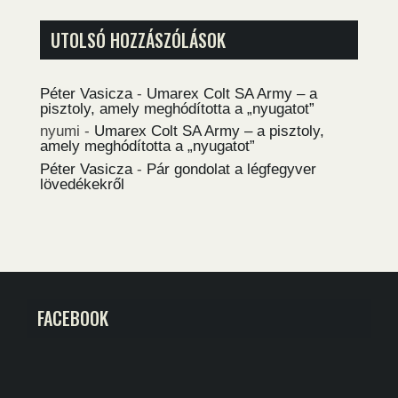
UTOLSÓ HOZZÁSZÓLÁSOK
Péter Vasicza
-
Umarex Colt SA Army – a
pisztoly, amely meghódította a „nyugatot”
nyumi
-
Umarex Colt SA Army – a pisztoly,
amely meghódította a „nyugatot”
Péter Vasicza
-
Pár gondolat a légfegyver
lövedékekről
FACEBOOK