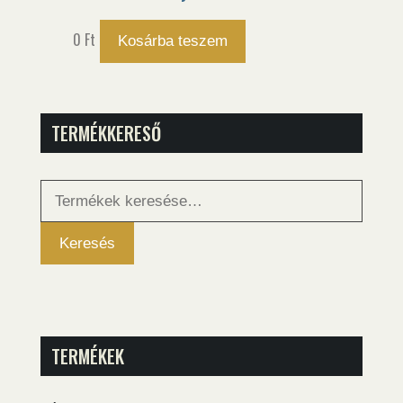
0
Ft
Kosárba teszem
TERMÉKKERESŐ
Keresés
a
következőre:
Keresés
TERMÉKEK