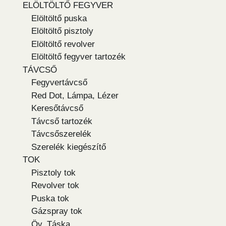
ELÖLTÖLTŐ FEGYVER
Elöltöltő puska
Elöltöltő pisztoly
Elöltöltő revolver
Elöltöltő fegyver tartozék
TÁVCSŐ
Fegyvertávcső
Red Dot, Lámpa, Lézer
Keresőtávcső
Távcső tartozék
Távcsőszerelék
Szerelék kiegészítő
TOK
Pisztoly tok
Revolver tok
Puska tok
Gázspray tok
Öv, Táska