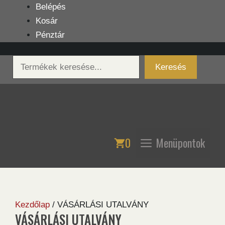
Kilépés
Belépés
a
Kosár
tartalomba
Pénztár
Keresés
Keresés
0
Menüpontok
Kezdőlap
/ VÁSÁRLÁSI UTALVÁNY
VÁSÁRLÁSI UTALVÁNY