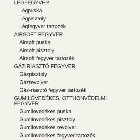
LÉGFEGYVER
Légpuska
Légpisztoly
Légfegyver tartozék
AIRSOFT FEGYVER
Airsoft puska
Airsoft pisztoly
Airsoft fegyver tartozék
GÁZ-RIASZTÓ FEGYVER
Gázpisztoly
Gázrevolver
Gáz-riasztó fegyver tartozék
GUMILÖVEDÉKES, OTTHONVÉDELMI
FEGYVER
Gumilövedékes puska
Gumilövedékes pisztoly
Gumilövedékes revolver
Gumilövedékes fegyver tartozék