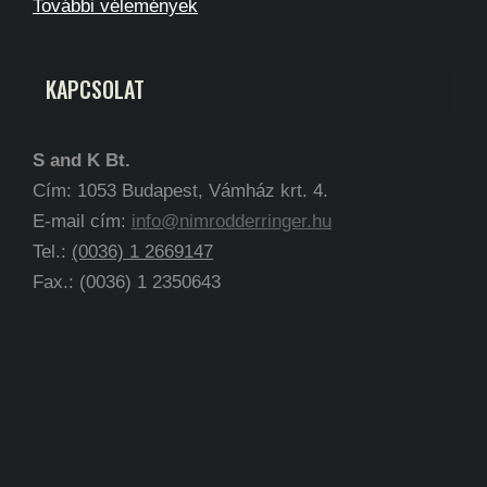
További vélemények
KAPCSOLAT
S and K Bt.
Cím: 1053 Budapest, Vámház krt. 4.
E-mail cím:
info@nimrodderringer.hu
Tel.:
(0036) 1 2669147
Fax.: (0036) 1 2350643