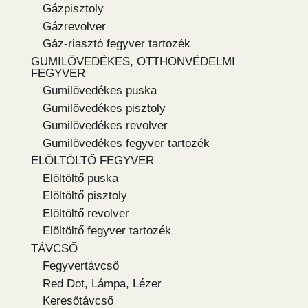
Gázpisztoly
Gázrevolver
Gáz-riasztó fegyver tartozék
GUMILÖVEDÉKES, OTTHONVÉDELMI
FEGYVER
Gumilövedékes puska
Gumilövedékes pisztoly
Gumilövedékes revolver
Gumilövedékes fegyver tartozék
ELÖLTÖLTŐ FEGYVER
Elöltöltő puska
Elöltöltő pisztoly
Elöltöltő revolver
Elöltöltő fegyver tartozék
TÁVCSŐ
Fegyvertávcső
Red Dot, Lámpa, Lézer
Keresőtávcső