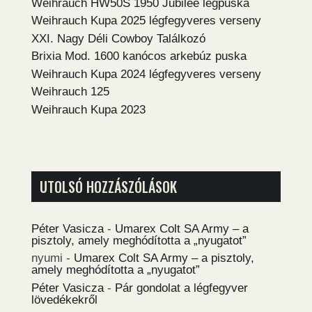
Weihrauch HW50S 1950 Jubilee légpuska
Weihrauch Kupa 2025 légfegyveres verseny
XXI. Nagy Déli Cowboy Találkozó
Brixia Mod. 1600 kanócos arkebúz puska
Weihrauch Kupa 2024 légfegyveres verseny
Weihrauch 125
Weihrauch Kupa 2023
UTOLSÓ HOZZÁSZÓLÁSOK
Péter Vasicza
-
Umarex Colt SA Army – a
pisztoly, amely meghódította a „nyugatot”
nyumi
-
Umarex Colt SA Army – a pisztoly,
amely meghódította a „nyugatot”
Péter Vasicza
-
Pár gondolat a légfegyver
lövedékekről