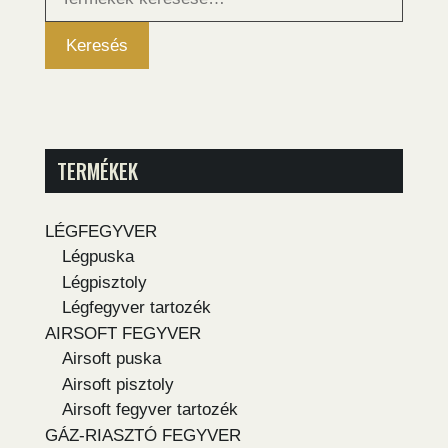
következőre:
Keresés
TERMÉKEK
LÉGFEGYVER
Légpuska
Légpisztoly
Légfegyver tartozék
AIRSOFT FEGYVER
Airsoft puska
Airsoft pisztoly
Airsoft fegyver tartozék
GÁZ-RIASZTÓ FEGYVER