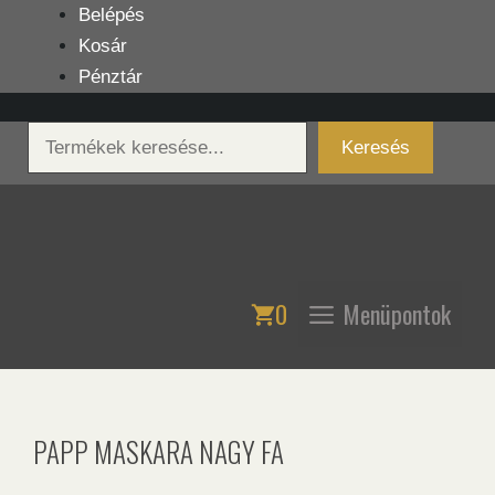
Kilépés
Belépés
a
Kosár
tartalomba
Pénztár
Keresés
Keresés
0
Menüpontok
PAPP MASKARA NAGY FA