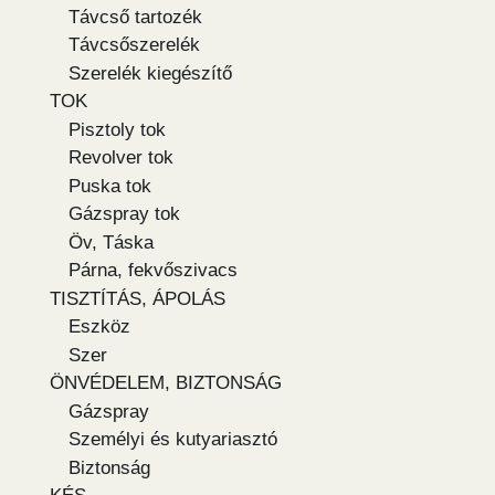
Távcső tartozék
Távcsőszerelék
Szerelék kiegészítő
TOK
Pisztoly tok
Revolver tok
Puska tok
Gázspray tok
Öv, Táska
Párna, fekvőszivacs
TISZTÍTÁS, ÁPOLÁS
Eszköz
Szer
ÖNVÉDELEM, BIZTONSÁG
Gázspray
Személyi és kutyariasztó
Biztonság