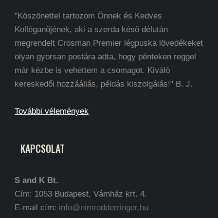
"Köszönettel tartozom Önnek és Kedves
Kolléganőjének, aki a szerda késő délután
megrendelt Crosman Premier légpuska lövedékeket
olyan gyorsan postára adta, hogy pénteken reggel
már kézbe is vehettem a csomagot. Kiváló
kereskedői hozzáállás, példás kiszolgálás!" B. J.
További vélemények
KAPCSOLAT
S and K Bt.
Cím: 1053 Budapest, Vámház krt. 4.
E-mail cím:
info@nimrodderringer.hu