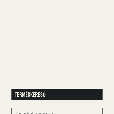
TERMÉKKERESŐ
Keresés
a