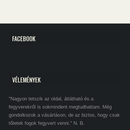
FACEBOOK
VÉLEMÉNYEK
"Nagyon tetszik az oldal, átlátható és a
fegyverekről is sokmindent megtudhattam. Még
gondolkozok a vásárláson, de az biztos, hogy csak
tőletek fogok fegyvert venni." N. B.