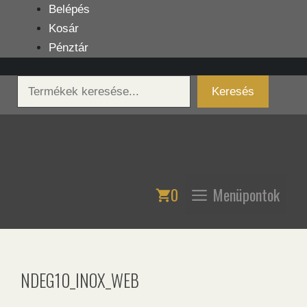
Kilépés
Belépés
a
Kosár
tartalomba
Pénztár
Keresés
Keresés
0
Menüpontok
NDEG10_INOX_WEB