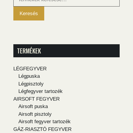
következőre:
Keresés
TERMÉKEK
LÉGFEGYVER
Légpuska
Légpisztoly
Légfegyver tartozék
AIRSOFT FEGYVER
Airsoft puska
Airsoft pisztoly
Airsoft fegyver tartozék
GÁZ-RIASZTÓ FEGYVER