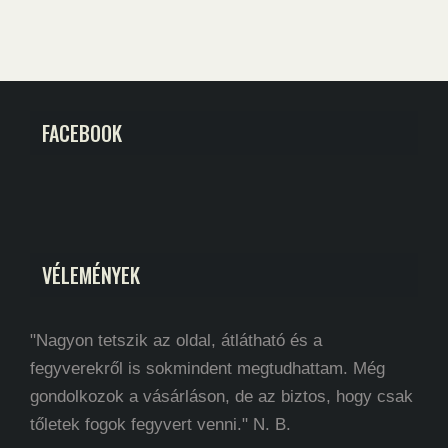
FACEBOOK
VÉLEMÉNYEK
"Nagyon tetszik az oldal, átlátható és a
fegyverekről is sokmindent megtudhattam. Még
gondolkozok a vásárláson, de az biztos, hogy csak
tőletek fogok fegyvert venni." N. B.