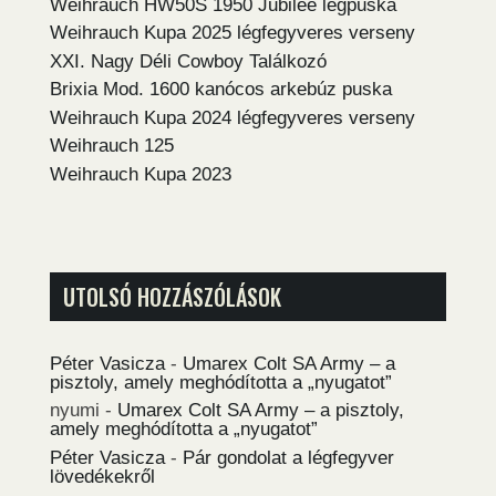
Weihrauch HW50S 1950 Jubilee légpuska
Weihrauch Kupa 2025 légfegyveres verseny
XXI. Nagy Déli Cowboy Találkozó
Brixia Mod. 1600 kanócos arkebúz puska
Weihrauch Kupa 2024 légfegyveres verseny
Weihrauch 125
Weihrauch Kupa 2023
UTOLSÓ HOZZÁSZÓLÁSOK
Péter Vasicza
-
Umarex Colt SA Army – a
pisztoly, amely meghódította a „nyugatot”
nyumi
-
Umarex Colt SA Army – a pisztoly,
amely meghódította a „nyugatot”
Péter Vasicza
-
Pár gondolat a légfegyver
lövedékekről