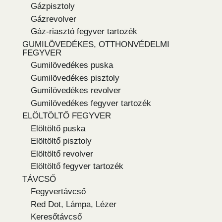
Gázpisztoly
Gázrevolver
Gáz-riasztó fegyver tartozék
GUMILÖVEDÉKES, OTTHONVÉDELMI
FEGYVER
Gumilövedékes puska
Gumilövedékes pisztoly
Gumilövedékes revolver
Gumilövedékes fegyver tartozék
ELÖLTÖLTŐ FEGYVER
Elöltöltő puska
Elöltöltő pisztoly
Elöltöltő revolver
Elöltöltő fegyver tartozék
TÁVCSŐ
Fegyvertávcső
Red Dot, Lámpa, Lézer
Keresőtávcső