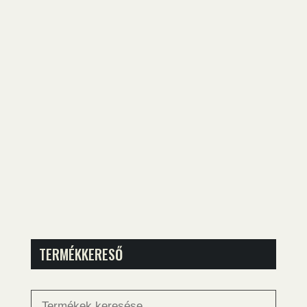
TERMÉKKERESŐ
Keresés
a