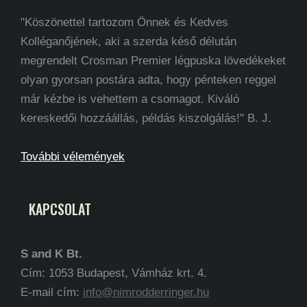
"Köszönettel tartozom Önnek és Kedves
Kolléganőjének, aki a szerda késő délután
megrendelt Crosman Premier légpuska lövedékeket
olyan gyorsan postára adta, hogy pénteken reggel
már kézbe is vehettem a csomagot. Kiváló
kereskedői hozzáállás, példás kiszolgálás!" B. J.
További vélemények
KAPCSOLAT
S and K Bt.
Cím: 1053 Budapest, Vámház krt. 4.
E-mail cím:
info@nimrodderringer.hu