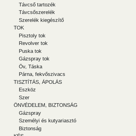
Távcső tartozék
Távcsőszerelék
Szerelék kiegészítő
TOK
Pisztoly tok
Revolver tok
Puska tok
Gázspray tok
Öv, Táska
Párna, fekvőszivacs
TISZTÍTÁS, ÁPOLÁS
Eszköz
Szer
ÖNVÉDELEM, BIZTONSÁG
Gázspray
Személyi és kutyariasztó
Biztonság