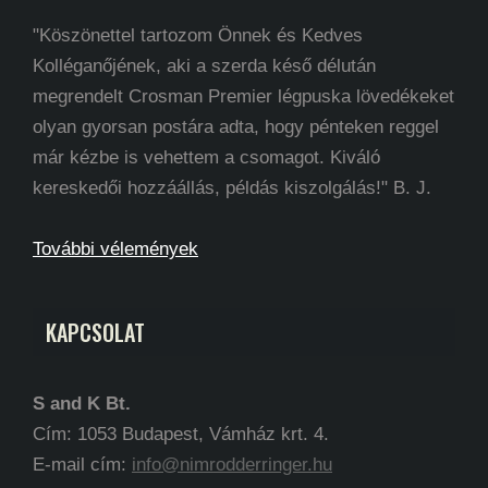
"Köszönettel tartozom Önnek és Kedves
Kolléganőjének, aki a szerda késő délután
megrendelt Crosman Premier légpuska lövedékeket
olyan gyorsan postára adta, hogy pénteken reggel
már kézbe is vehettem a csomagot. Kiváló
kereskedői hozzáállás, példás kiszolgálás!" B. J.
További vélemények
KAPCSOLAT
S and K Bt.
Cím: 1053 Budapest, Vámház krt. 4.
E-mail cím:
info@nimrodderringer.hu