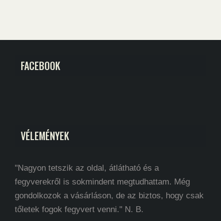
FACEBOOK
VÉLEMÉNYEK
"Nagyon tetszik az oldal, átlátható és a
fegyverekről is sokmindent megtudhattam. Még
gondolkozok a vásárláson, de az biztos, hogy csak
tőletek fogok fegyvert venni." N. B.