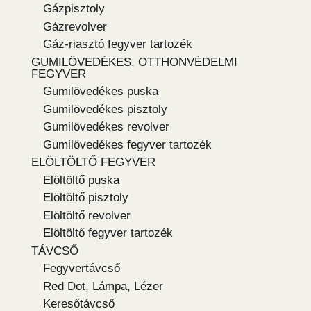
Gázpisztoly
Gázrevolver
Gáz-riasztó fegyver tartozék
GUMILÖVEDÉKES, OTTHONVÉDELMI
FEGYVER
Gumilövedékes puska
Gumilövedékes pisztoly
Gumilövedékes revolver
Gumilövedékes fegyver tartozék
ELÖLTÖLTŐ FEGYVER
Elöltöltő puska
Elöltöltő pisztoly
Elöltöltő revolver
Elöltöltő fegyver tartozék
TÁVCSŐ
Fegyvertávcső
Red Dot, Lámpa, Lézer
Keresőtávcső