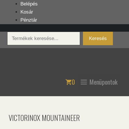
Kilépés
Belépés
a
Kosár
tartalomba
Pénztár
Keresés
Keresés
0
Menüpontok
VICTORINOX MOUNTAINEER