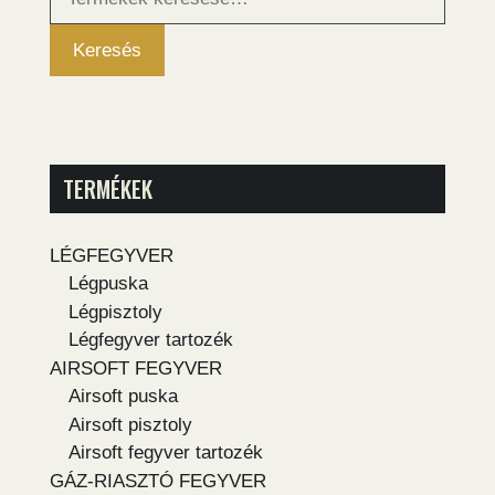
következőre:
Keresés
TERMÉKEK
LÉGFEGYVER
Légpuska
Légpisztoly
Légfegyver tartozék
AIRSOFT FEGYVER
Airsoft puska
Airsoft pisztoly
Airsoft fegyver tartozék
GÁZ-RIASZTÓ FEGYVER