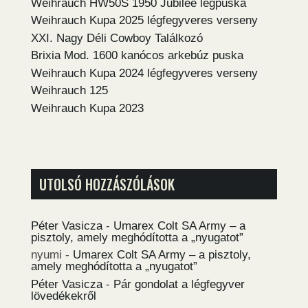
Weihrauch HW50S 1950 Jubilee légpuska
Weihrauch Kupa 2025 légfegyveres verseny
XXI. Nagy Déli Cowboy Találkozó
Brixia Mod. 1600 kanócos arkebúz puska
Weihrauch Kupa 2024 légfegyveres verseny
Weihrauch 125
Weihrauch Kupa 2023
UTOLSÓ HOZZÁSZÓLÁSOK
Péter Vasicza
-
Umarex Colt SA Army – a
pisztoly, amely meghódította a „nyugatot”
nyumi
-
Umarex Colt SA Army – a pisztoly,
amely meghódította a „nyugatot”
Péter Vasicza
-
Pár gondolat a légfegyver
lövedékekről