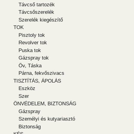
Távcső tartozék
Távcsőszerelék
Szerelék kiegészítő
TOK
Pisztoly tok
Revolver tok
Puska tok
Gázspray tok
Öv, Táska
Párna, fekvőszivacs
TISZTÍTÁS, ÁPOLÁS
Eszköz
Szer
ÖNVÉDELEM, BIZTONSÁG
Gázspray
Személyi és kutyariasztó
Biztonság