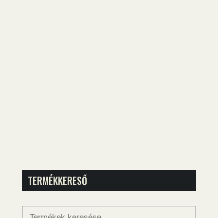
TERMÉKKERESŐ
Keresés
a