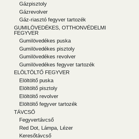
Gázpisztoly
Gázrevolver
Gáz-riasztó fegyver tartozék
GUMILÖVEDÉKES, OTTHONVÉDELMI
FEGYVER
Gumilövedékes puska
Gumilövedékes pisztoly
Gumilövedékes revolver
Gumilövedékes fegyver tartozék
ELÖLTÖLTŐ FEGYVER
Elöltöltő puska
Elöltöltő pisztoly
Elöltöltő revolver
Elöltöltő fegyver tartozék
TÁVCSŐ
Fegyvertávcső
Red Dot, Lámpa, Lézer
Keresőtávcső