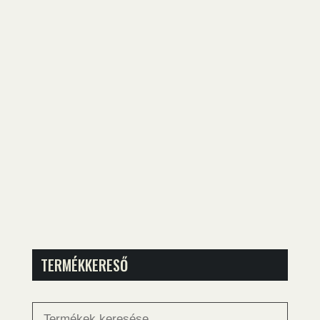
TERMÉKKERESŐ
Keresés
a