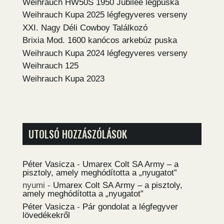
Weihrauch HW50S 1950 Jubilee légpuska
Weihrauch Kupa 2025 légfegyveres verseny
XXI. Nagy Déli Cowboy Találkozó
Brixia Mod. 1600 kanócos arkebúz puska
Weihrauch Kupa 2024 légfegyveres verseny
Weihrauch 125
Weihrauch Kupa 2023
UTOLSÓ HOZZÁSZÓLÁSOK
Péter Vasicza
-
Umarex Colt SA Army – a
pisztoly, amely meghódította a „nyugatot”
nyumi
-
Umarex Colt SA Army – a pisztoly,
amely meghódította a „nyugatot”
Péter Vasicza
-
Pár gondolat a légfegyver
lövedékekről