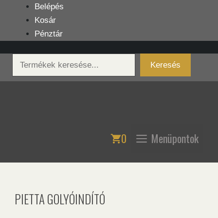
Kilépés
Belépés
a
Kosár
tartalomba
Pénztár
Keresés
Keresés
0
Menüpontok
PIETTA GOLYÓINDÍTÓ