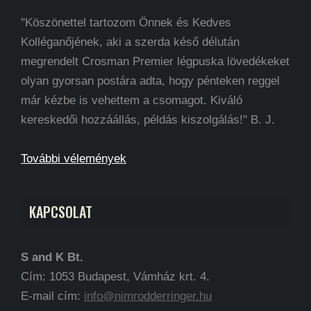
"Köszönettel tartozom Önnek és Kedves
Kolléganőjének, aki a szerda késő délután
megrendelt Crosman Premier légpuska lövedékeket
olyan gyorsan postára adta, hogy pénteken reggel
már kézbe is vehettem a csomagot. Kiváló
kereskedői hozzáállás, példás kiszolgálás!" B. J.
További vélemények
KAPCSOLAT
S and K Bt.
Cím: 1053 Budapest, Vámház krt. 4.
E-mail cím:
info@nimrodderringer.hu