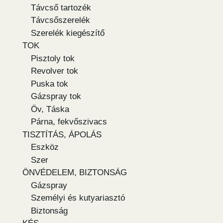
Távcső tartozék
Távcsőszerelék
Szerelék kiegészítő
TOK
Pisztoly tok
Revolver tok
Puska tok
Gázspray tok
Öv, Táska
Párna, fekvőszivacs
TISZTÍTÁS, ÁPOLÁS
Eszköz
Szer
ÖNVÉDELEM, BIZTONSÁG
Gázspray
Személyi és kutyariasztó
Biztonság