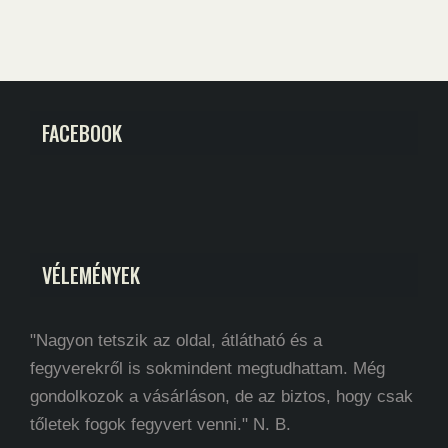
FACEBOOK
VÉLEMÉNYEK
"Nagyon tetszik az oldal, átlátható és a
fegyverekről is sokmindent megtudhattam. Még
gondolkozok a vásárláson, de az biztos, hogy csak
tőletek fogok fegyvert venni." N. B.