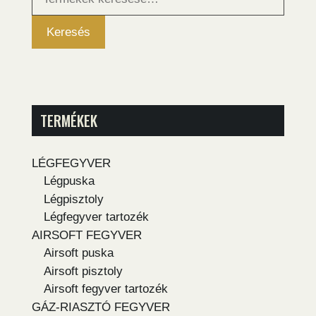
következőre:
Keresés
TERMÉKEK
LÉGFEGYVER
Légpuska
Légpisztoly
Légfegyver tartozék
AIRSOFT FEGYVER
Airsoft puska
Airsoft pisztoly
Airsoft fegyver tartozék
GÁZ-RIASZTÓ FEGYVER