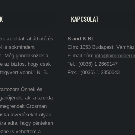
K
KAPCSOLAT
ik az oldal, átlátható és
S and K Bt.
l is sokmindent
Cím: 1053 Budapest, Vámház k
m. Még gondolkozok a
E-mail cím:
info@nimrodderri
e az biztos, hogy csak
Tel.:
(0036) 1 2669147
 fegyvert venni." N. B.
Fax.: (0036) 1 2350643
 tartozom Önnek és
ganőjének, aki a szerda
 megrendelt Crosman
uska lövedékeket olyan
ára adta, hogy pénteken
ézbe is vehettem a