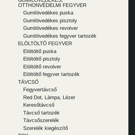
GUMILÖVEDÉKES,
OTTHONVÉDELMI FEGYVER
Gumilövedékes puska
Gumilövedékes pisztoly
Gumilövedékes revolver
Gumilövedékes fegyver tartozék
ELÖLTÖLTŐ FEGYVER
Elöltöltő puska
Elöltöltő pisztoly
Elöltöltő revolver
Elöltöltő fegyver tartozék
TÁVCSŐ
Fegyvertávcső
Red Dot, Lámpa, Lézer
Keresőtávcső
Távcső tartozék
Távcsőszerelék
Szerelék kiegészítő