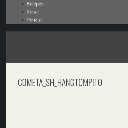
Kilépés
Belépés
a
Kosár
tartalomba
Pénztár
COMETA_SH_HANGTOMPITO