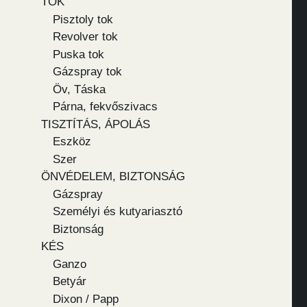
TOK
Pisztoly tok
Revolver tok
Puska tok
Gázspray tok
Öv, Táska
Párna, fekvőszivacs
TISZTÍTÁS, ÁPOLÁS
Eszköz
Szer
ÖNVÉDELEM, BIZTONSÁG
Gázspray
Személyi és kutyariasztó
Biztonság
KÉS
Ganzo
Betyár
Dixon / Papp