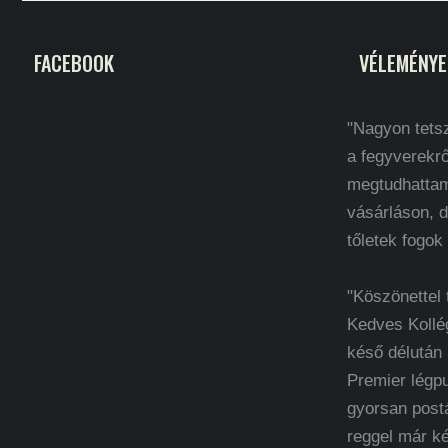
FACEBOOK
VÉLEMÉNYE
"Nagyon tetsz
a fegyverekrő
megtudhatta
vásárláson, d
tőletek fogok
"Köszönettel
Kedves Kollé
késő délután
Premier légp
gyorsan post
reggel már k