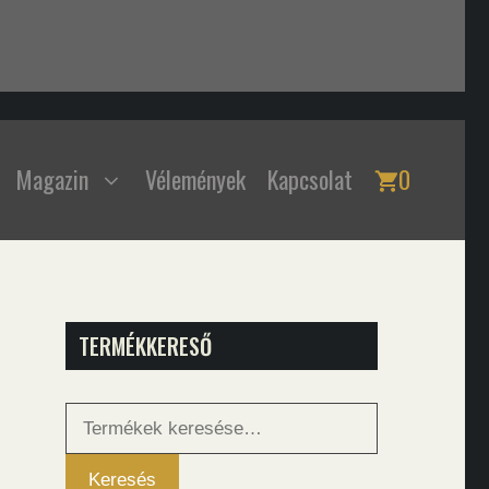
Magazin
Vélemények
Kapcsolat
0
TERMÉKKERESŐ
Keresés
a
következőre:
Keresés