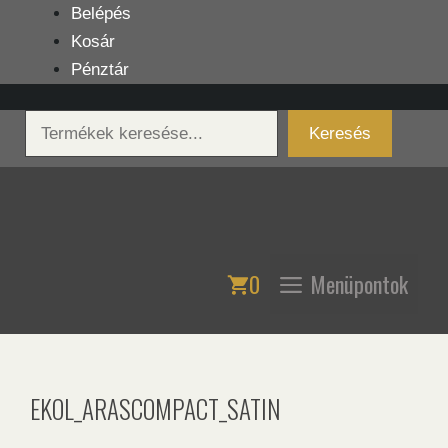
Kilépés
Belépés
a
Kosár
tartalomba
Pénztár
Keresés
Keresés
0
Menüpontok
EKOL_ARASCOMPACT_SATIN