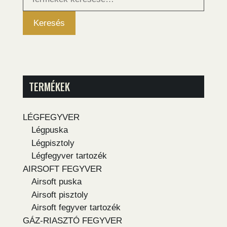
következőre:
Keresés
TERMÉKEK
LÉGFEGYVER
Légpuska
Légpisztoly
Légfegyver tartozék
AIRSOFT FEGYVER
Airsoft puska
Airsoft pisztoly
Airsoft fegyver tartozék
GÁZ-RIASZTÓ FEGYVER