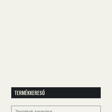
TERMÉKKERESŐ
Keresés
a