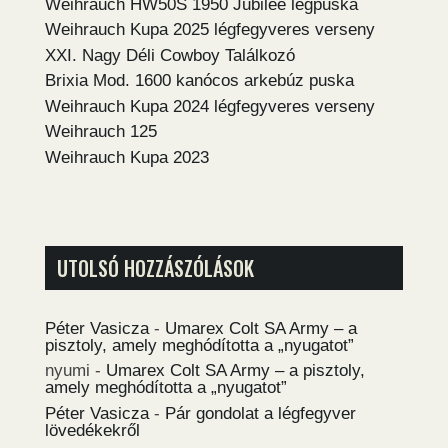
Weihrauch HW50S 1950 Jubilee légpuska
Weihrauch Kupa 2025 légfegyveres verseny
XXI. Nagy Déli Cowboy Találkozó
Brixia Mod. 1600 kanócos arkebúz puska
Weihrauch Kupa 2024 légfegyveres verseny
Weihrauch 125
Weihrauch Kupa 2023
UTOLSÓ HOZZÁSZÓLÁSOK
Péter Vasicza
-
Umarex Colt SA Army – a
pisztoly, amely meghódította a „nyugatot”
nyumi
-
Umarex Colt SA Army – a pisztoly,
amely meghódította a „nyugatot”
Péter Vasicza
-
Pár gondolat a légfegyver
lövedékekről