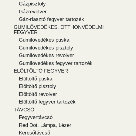
Gázpisztoly
Gázrevolver
Gáz-riasztó fegyver tartozék
GUMILÖVEDÉKES, OTTHONVÉDELMI
FEGYVER
Gumilövedékes puska
Gumilövedékes pisztoly
Gumilövedékes revolver
Gumilövedékes fegyver tartozék
ELÖLTÖLTŐ FEGYVER
Elöltöltő puska
Elöltöltő pisztoly
Elöltöltő revolver
Elöltöltő fegyver tartozék
TÁVCSŐ
Fegyvertávcső
Red Dot, Lámpa, Lézer
Keresőtávcső