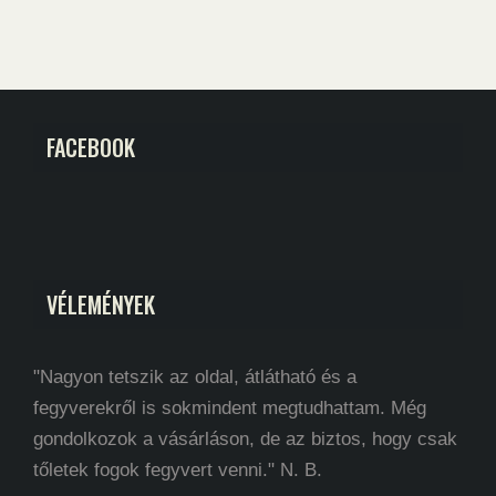
FACEBOOK
VÉLEMÉNYEK
"Nagyon tetszik az oldal, átlátható és a
fegyverekről is sokmindent megtudhattam. Még
gondolkozok a vásárláson, de az biztos, hogy csak
tőletek fogok fegyvert venni." N. B.