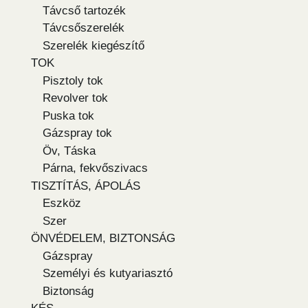
Távcső tartozék
Távcsőszerelék
Szerelék kiegészítő
TOK
Pisztoly tok
Revolver tok
Puska tok
Gázspray tok
Öv, Táska
Párna, fekvőszivacs
TISZTÍTÁS, ÁPOLÁS
Eszköz
Szer
ÖNVÉDELEM, BIZTONSÁG
Gázspray
Személyi és kutyariasztó
Biztonság