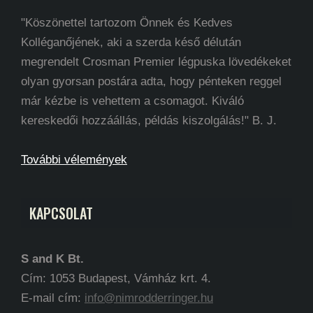
"Köszönettel tartozom Önnek és Kedves
Kolléganőjének, aki a szerda késő délután
megrendelt Crosman Premier légpuska lövedékeket
olyan gyorsan postára adta, hogy pénteken reggel
már kézbe is vehettem a csomagot. Kiváló
kereskedői hozzáállás, példás kiszolgálás!" B. J.
További vélemények
KAPCSOLAT
S and K Bt.
Cím: 1053 Budapest, Vámház krt. 4.
E-mail cím:
info@nimrodderringer.hu