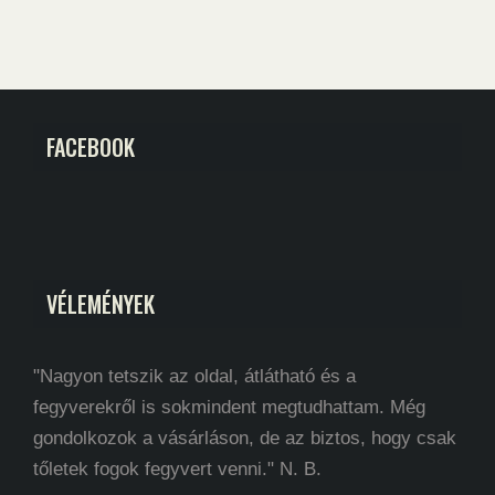
FACEBOOK
VÉLEMÉNYEK
"Nagyon tetszik az oldal, átlátható és a
fegyverekről is sokmindent megtudhattam. Még
gondolkozok a vásárláson, de az biztos, hogy csak
tőletek fogok fegyvert venni." N. B.