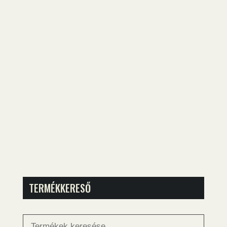
TERMÉKKERESŐ
Keresés
a