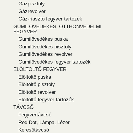
Gázpisztoly
Gázrevolver
Gáz-riasztó fegyver tartozék
GUMILÖVEDÉKES, OTTHONVÉDELMI
FEGYVER
Gumilövedékes puska
Gumilövedékes pisztoly
Gumilövedékes revolver
Gumilövedékes fegyver tartozék
ELÖLTÖLTŐ FEGYVER
Elöltöltő puska
Elöltöltő pisztoly
Elöltöltő revolver
Elöltöltő fegyver tartozék
TÁVCSŐ
Fegyvertávcső
Red Dot, Lámpa, Lézer
Keresőtávcső