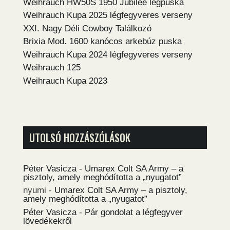
Weihrauch HW50S 1950 Jubilee légpuska
Weihrauch Kupa 2025 légfegyveres verseny
XXI. Nagy Déli Cowboy Találkozó
Brixia Mod. 1600 kanócos arkebúz puska
Weihrauch Kupa 2024 légfegyveres verseny
Weihrauch 125
Weihrauch Kupa 2023
UTOLSÓ HOZZÁSZÓLÁSOK
Péter Vasicza
-
Umarex Colt SA Army – a
pisztoly, amely meghódította a „nyugatot”
nyumi
-
Umarex Colt SA Army – a pisztoly,
amely meghódította a „nyugatot”
Péter Vasicza
-
Pár gondolat a légfegyver
lövedékekről