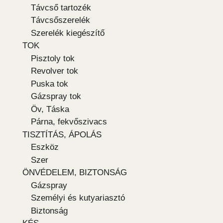
Távcső tartozék
Távcsőszerelék
Szerelék kiegészítő
TOK
Pisztoly tok
Revolver tok
Puska tok
Gázspray tok
Öv, Táska
Párna, fekvőszivacs
TISZTÍTÁS, ÁPOLÁS
Eszköz
Szer
ÖNVÉDELEM, BIZTONSÁG
Gázspray
Személyi és kutyariasztó
Biztonság