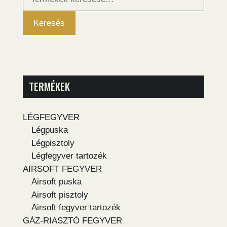
következőre:
Keresés
TERMÉKEK
LÉGFEGYVER
Légpuska
Légpisztoly
Légfegyver tartozék
AIRSOFT FEGYVER
Airsoft puska
Airsoft pisztoly
Airsoft fegyver tartozék
GÁZ-RIASZTÓ FEGYVER