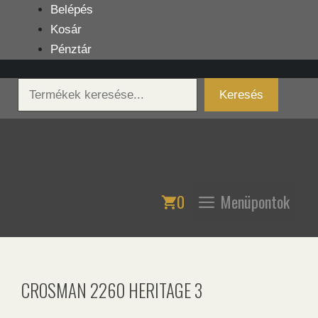
Kilépés
Belépés
a
Kosár
tartalomba
Pénztár
Keresés
Keresés
0
Menüpontok
CROSMAN 2260 HERITAGE 3