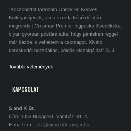
"Köszönettel tartozom Önnek és Kedves
Kolléganőjének, aki a szerda késő délután
megrendelt Crosman Premier légpuska lövedékeket
olyan gyorsan postára adta, hogy pénteken reggel
már kézbe is vehettem a csomagot. Kiváló
kereskedői hozzáállás, példás kiszolgálás!" B. J.
További vélemények
KAPCSOLAT
S and K Bt.
Cím: 1053 Budapest, Vámház krt. 4.
E-mail cím:
info@nimrodderringer.hu