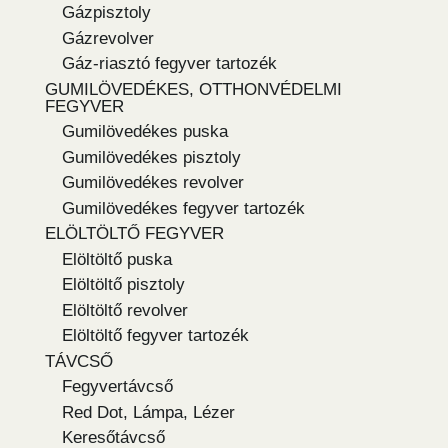
Gázpisztoly
Gázrevolver
Gáz-riasztó fegyver tartozék
GUMILÖVEDÉKES, OTTHONVÉDELMI
FEGYVER
Gumilövedékes puska
Gumilövedékes pisztoly
Gumilövedékes revolver
Gumilövedékes fegyver tartozék
ELÖLTÖLTŐ FEGYVER
Elöltöltő puska
Elöltöltő pisztoly
Elöltöltő revolver
Elöltöltő fegyver tartozék
TÁVCSŐ
Fegyvertávcső
Red Dot, Lámpa, Lézer
Keresőtávcső