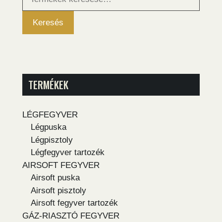
következőre:
Keresés
TERMÉKEK
LÉGFEGYVER
Légpuska
Légpisztoly
Légfegyver tartozék
AIRSOFT FEGYVER
Airsoft puska
Airsoft pisztoly
Airsoft fegyver tartozék
GÁZ-RIASZTÓ FEGYVER