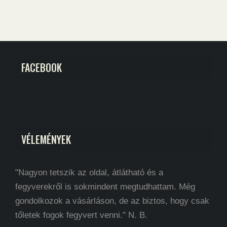
FACEBOOK
VÉLEMÉNYEK
"Nagyon tetszik az oldal, átlátható és a
fegyverekről is sokmindent megtudhattam. Még
gondolkozok a vásárláson, de az biztos, hogy csak
tőletek fogok fegyvert venni." N. B.