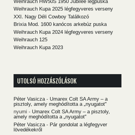
Weihrauch HW50S 1950 Jubilee légpuska
Weihrauch Kupa 2025 légfegyveres verseny
XXI. Nagy Déli Cowboy Találkozó
Brixia Mod. 1600 kanócos arkebúz puska
Weihrauch Kupa 2024 légfegyveres verseny
Weihrauch 125
Weihrauch Kupa 2023
UTOLSÓ HOZZÁSZÓLÁSOK
Péter Vasicza
-
Umarex Colt SA Army – a
pisztoly, amely meghódította a „nyugatot”
nyumi
-
Umarex Colt SA Army – a pisztoly,
amely meghódította a „nyugatot”
Péter Vasicza
-
Pár gondolat a légfegyver
lövedékekről