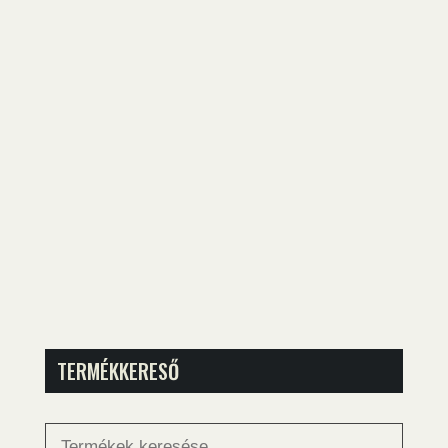
TERMÉKKERESŐ
Keresés
a