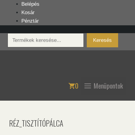
Kilépés
Belépés
a
Kosár
tartalomba
Pénztár
Keresés
Keresés
0
Menüpontok
RÉZ_TISZTÍTÓPÁLCA