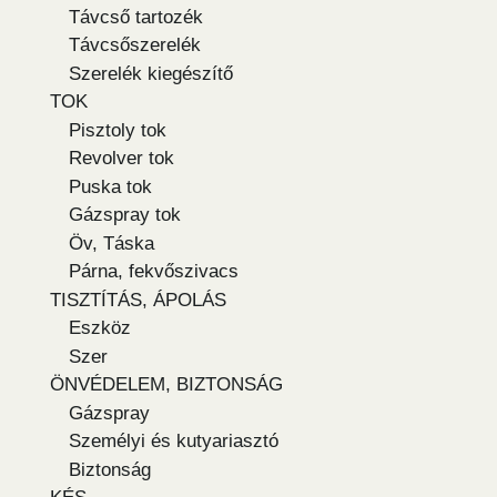
Távcső tartozék
Távcsőszerelék
Szerelék kiegészítő
TOK
Pisztoly tok
Revolver tok
Puska tok
Gázspray tok
Öv, Táska
Párna, fekvőszivacs
TISZTÍTÁS, ÁPOLÁS
Eszköz
Szer
ÖNVÉDELEM, BIZTONSÁG
Gázspray
Személyi és kutyariasztó
Biztonság