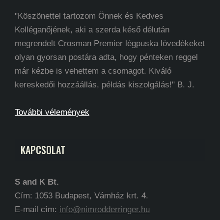
"Köszönettel tartozom Önnek és Kedves
Kolléganőjének, aki a szerda késő délután
megrendelt Crosman Premier légpuska lövedékeket
olyan gyorsan postára adta, hogy pénteken reggel
már kézbe is vehettem a csomagot. Kiváló
kereskedői hozzáállás, példás kiszolgálás!" B. J.
További vélemények
KAPCSOLAT
S and K Bt.
Cím: 1053 Budapest, Vámház krt. 4.
E-mail cím:
info@nimrodderringer.hu