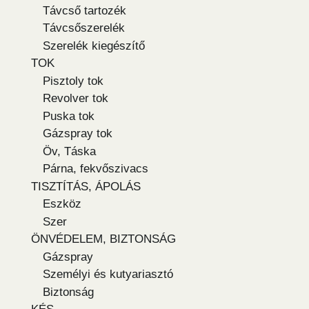
Távcső tartozék
Távcsőszerelék
Szerelék kiegészítő
TOK
Pisztoly tok
Revolver tok
Puska tok
Gázspray tok
Öv, Táska
Párna, fekvőszivacs
TISZTÍTÁS, ÁPOLÁS
Eszköz
Szer
ÖNVÉDELEM, BIZTONSÁG
Gázspray
Személyi és kutyariasztó
Biztonság