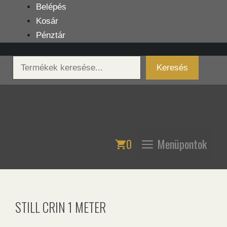
Kilépés
Belépés
a
Kosár
tartalomba
Pénztár
Keresés
Keresés
0
Menüpontok
STILL CRIN 1 METER