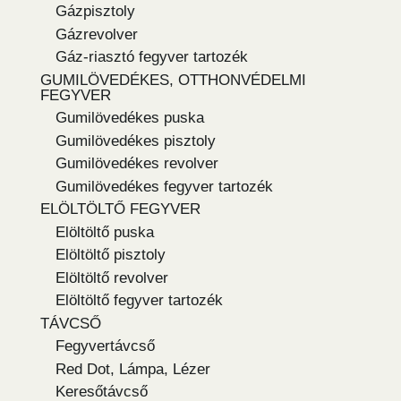
Gázpisztoly
Gázrevolver
Gáz-riasztó fegyver tartozék
GUMILÖVEDÉKES, OTTHONVÉDELMI
FEGYVER
Gumilövedékes puska
Gumilövedékes pisztoly
Gumilövedékes revolver
Gumilövedékes fegyver tartozék
ELÖLTÖLTŐ FEGYVER
Elöltöltő puska
Elöltöltő pisztoly
Elöltöltő revolver
Elöltöltő fegyver tartozék
TÁVCSŐ
Fegyvertávcső
Red Dot, Lámpa, Lézer
Keresőtávcső