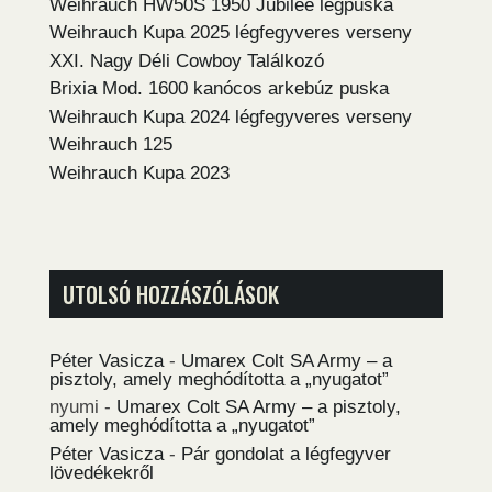
Weihrauch HW50S 1950 Jubilee légpuska
Weihrauch Kupa 2025 légfegyveres verseny
XXI. Nagy Déli Cowboy Találkozó
Brixia Mod. 1600 kanócos arkebúz puska
Weihrauch Kupa 2024 légfegyveres verseny
Weihrauch 125
Weihrauch Kupa 2023
UTOLSÓ HOZZÁSZÓLÁSOK
Péter Vasicza
-
Umarex Colt SA Army – a
pisztoly, amely meghódította a „nyugatot”
nyumi
-
Umarex Colt SA Army – a pisztoly,
amely meghódította a „nyugatot”
Péter Vasicza
-
Pár gondolat a légfegyver
lövedékekről