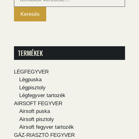
következőre:
Keresés
TERMÉKEK
LÉGFEGYVER
Légpuska
Légpisztoly
Légfegyver tartozék
AIRSOFT FEGYVER
Airsoft puska
Airsoft pisztoly
Airsoft fegyver tartozék
GÁZ-RIASZTÓ FEGYVER