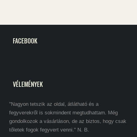
FACEBOOK
VÉLEMÉNYEK
"Nagyon tetszik az oldal, átlátható és a
fegyverekről is sokmindent megtudhattam. Még
gondolkozok a vásárláson, de az biztos, hogy csak
tőletek fogok fegyvert venni." N. B.