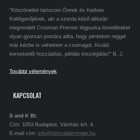
"Köszönettel tartozom Önnek és Kedves
Kolléganőjének, aki a szerda késő délután
megrendelt Crosman Premier légpuska lövedékeket
olyan gyorsan postára adta, hogy pénteken reggel
már kézbe is vehettem a csomagot. Kiváló
kereskedői hozzáállás, példás kiszolgálás!" B. J.
További vélemények
KAPCSOLAT
S and K Bt.
Cím: 1053 Budapest, Vámház krt. 4.
E-mail cím:
info@nimrodderringer.hu