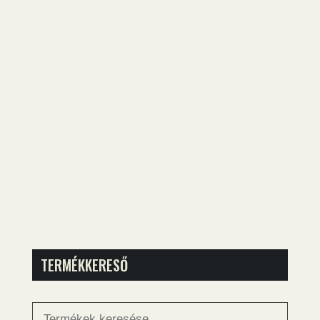
TERMÉKKERESŐ
Keresés
a