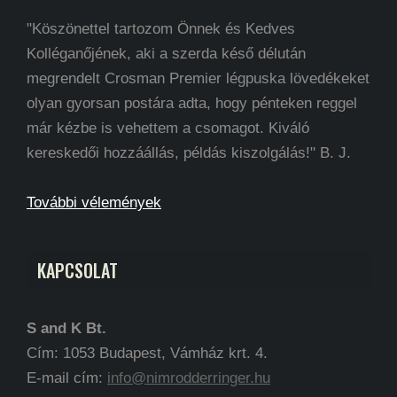
"Köszönettel tartozom Önnek és Kedves
Kolléganőjének, aki a szerda késő délután
megrendelt Crosman Premier légpuska lövedékeket
olyan gyorsan postára adta, hogy pénteken reggel
már kézbe is vehettem a csomagot. Kiváló
kereskedői hozzáállás, példás kiszolgálás!" B. J.
További vélemények
KAPCSOLAT
S and K Bt.
Cím: 1053 Budapest, Vámház krt. 4.
E-mail cím:
info@nimrodderringer.hu