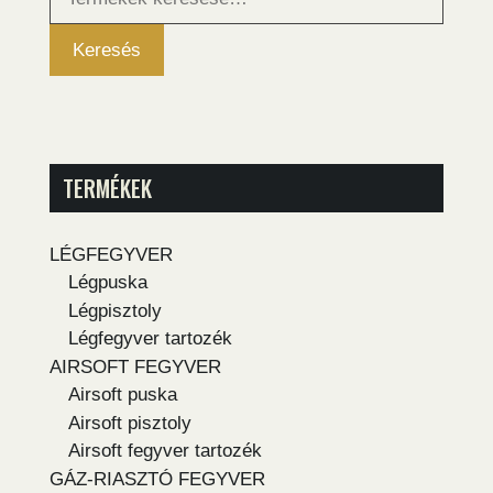
következőre:
Keresés
TERMÉKEK
LÉGFEGYVER
Légpuska
Légpisztoly
Légfegyver tartozék
AIRSOFT FEGYVER
Airsoft puska
Airsoft pisztoly
Airsoft fegyver tartozék
GÁZ-RIASZTÓ FEGYVER