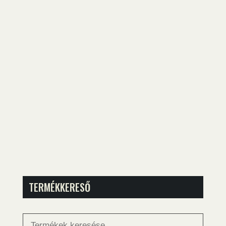
TERMÉKKERESŐ
Keresés
a