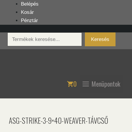
Kilépés
Belépés
a
Kosár
tartalomba
Pénztár
Keresés
Keresés
0
Menüpontok
ASG-STRIKE-3-9×40-WEAVER-TÁVCSŐ