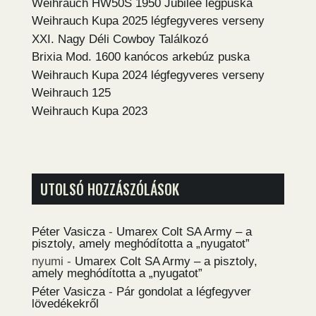
Weihrauch HW50S 1950 Jubilee légpuska
Weihrauch Kupa 2025 légfegyveres verseny
XXI. Nagy Déli Cowboy Találkozó
Brixia Mod. 1600 kanócos arkebúz puska
Weihrauch Kupa 2024 légfegyveres verseny
Weihrauch 125
Weihrauch Kupa 2023
UTOLSÓ HOZZÁSZÓLÁSOK
Péter Vasicza
-
Umarex Colt SA Army – a
pisztoly, amely meghódította a „nyugatot”
nyumi
-
Umarex Colt SA Army – a pisztoly,
amely meghódította a „nyugatot”
Péter Vasicza
-
Pár gondolat a légfegyver
lövedékekről