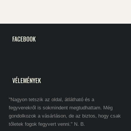
FACEBOOK
VÉLEMÉNYEK
"Nagyon tetszik az oldal, átlátható és a
fegyverekről is sokmindent megtudhattam. Még
gondolkozok a vásárláson, de az biztos, hogy csak
tőletek fogok fegyvert venni." N. B.