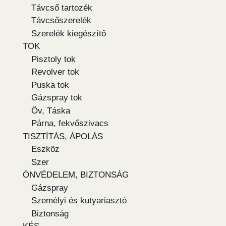
Távcső tartozék
Távcsőszerelék
Szerelék kiegészítő
TOK
Pisztoly tok
Revolver tok
Puska tok
Gázspray tok
Öv, Táska
Párna, fekvőszivacs
TISZTÍTÁS, ÁPOLÁS
Eszköz
Szer
ÖNVÉDELEM, BIZTONSÁG
Gázspray
Személyi és kutyariasztó
Biztonság