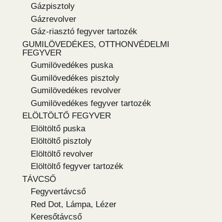
Gázpisztoly
Gázrevolver
Gáz-riasztó fegyver tartozék
GUMILÖVEDÉKES, OTTHONVÉDELMI
FEGYVER
Gumilövedékes puska
Gumilövedékes pisztoly
Gumilövedékes revolver
Gumilövedékes fegyver tartozék
ELÖLTÖLTŐ FEGYVER
Elöltöltő puska
Elöltöltő pisztoly
Elöltöltő revolver
Elöltöltő fegyver tartozék
TÁVCSŐ
Fegyvertávcső
Red Dot, Lámpa, Lézer
Keresőtávcső