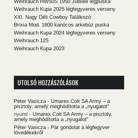
Weihrauch HW50S 1950 Jubilee légpuska
Weihrauch Kupa 2025 légfegyveres verseny
XXI. Nagy Déli Cowboy Találkozó
Brixia Mod. 1600 kanócos arkebúz puska
Weihrauch Kupa 2024 légfegyveres verseny
Weihrauch 125
Weihrauch Kupa 2023
UTOLSÓ HOZZÁSZÓLÁSOK
Péter Vasicza
-
Umarex Colt SA Army – a
pisztoly, amely meghódította a „nyugatot”
nyumi
-
Umarex Colt SA Army – a pisztoly,
amely meghódította a „nyugatot”
Péter Vasicza
-
Pár gondolat a légfegyver
lövedékekről