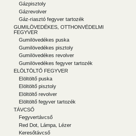
Gázpisztoly
Gázrevolver
Gáz-riasztó fegyver tartozék
GUMILÖVEDÉKES, OTTHONVÉDELMI
FEGYVER
Gumilövedékes puska
Gumilövedékes pisztoly
Gumilövedékes revolver
Gumilövedékes fegyver tartozék
ELÖLTÖLTŐ FEGYVER
Elöltöltő puska
Elöltöltő pisztoly
Elöltöltő revolver
Elöltöltő fegyver tartozék
TÁVCSŐ
Fegyvertávcső
Red Dot, Lámpa, Lézer
Keresőtávcső