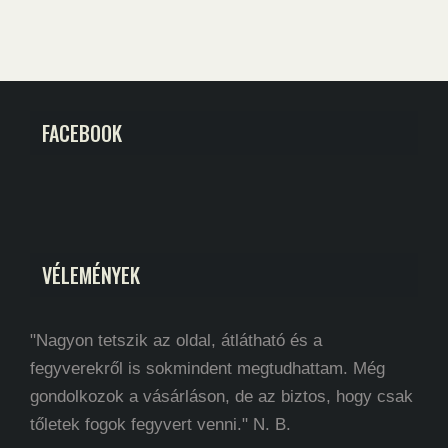
FACEBOOK
VÉLEMÉNYEK
"Nagyon tetszik az oldal, átlátható és a
fegyverekről is sokmindent megtudhattam. Még
gondolkozok a vásárláson, de az biztos, hogy csak
tőletek fogok fegyvert venni." N. B.