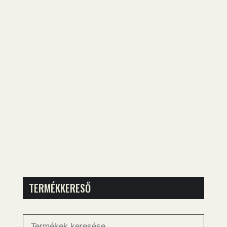
TERMÉKKERESŐ
Keresés
a