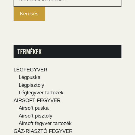
következőre:
Keresés
TERMÉKEK
LÉGFEGYVER
Légpuska
Légpisztoly
Légfegyver tartozék
AIRSOFT FEGYVER
Airsoft puska
Airsoft pisztoly
Airsoft fegyver tartozék
GÁZ-RIASZTÓ FEGYVER