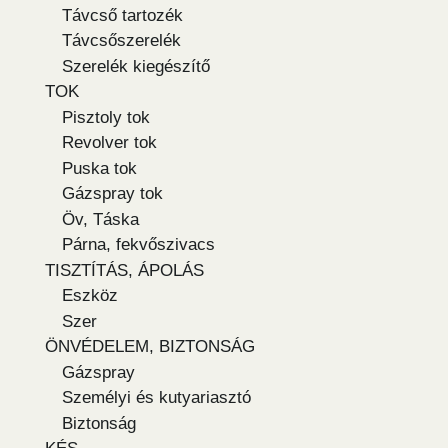
Távcső tartozék
Távcsőszerelék
Szerelék kiegészítő
TOK
Pisztoly tok
Revolver tok
Puska tok
Gázspray tok
Öv, Táska
Párna, fekvőszivacs
TISZTÍTÁS, ÁPOLÁS
Eszköz
Szer
ÖNVÉDELEM, BIZTONSÁG
Gázspray
Személyi és kutyariasztó
Biztonság