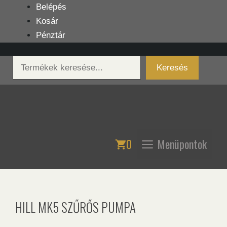
Kilépés
Belépés
a
Kosár
tartalomba
Pénztár
Keresés
Keresés
0
Menüpontok
HILL MK5 SZŰRŐS PUMPA