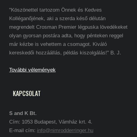
"Köszönettel tartozom Önnek és Kedves
Kolléganőjének, aki a szerda késő délután
megrendelt Crosman Premier légpuska lövedékeket
olyan gyorsan postára adta, hogy pénteken reggel
már kézbe is vehettem a csomagot. Kiváló
kereskedői hozzáállás, példás kiszolgálás!" B. J.
További vélemények
KAPCSOLAT
S and K Bt.
Cím: 1053 Budapest, Vámház krt. 4.
E-mail cím:
info@nimrodderringer.hu