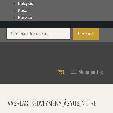
Kilépés
Belépés
a
Kosár
tartalomba
Pénztár
Keresés
Keresés
0
Menüpontok
VÁSRLÁSI KEDVEZMÉNY_ÁGYÚS_NETRE