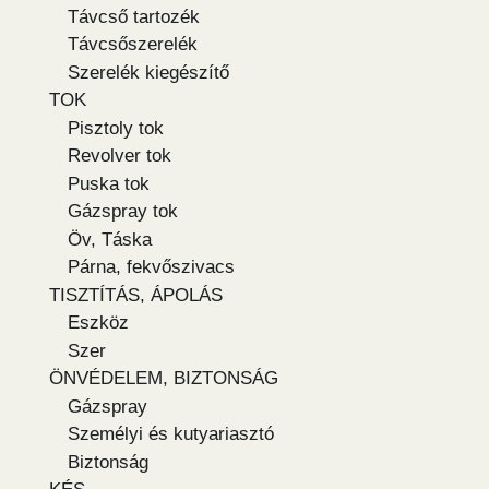
Távcső tartozék
Távcsőszerelék
Szerelék kiegészítő
TOK
Pisztoly tok
Revolver tok
Puska tok
Gázspray tok
Öv, Táska
Párna, fekvőszivacs
TISZTÍTÁS, ÁPOLÁS
Eszköz
Szer
ÖNVÉDELEM, BIZTONSÁG
Gázspray
Személyi és kutyariasztó
Biztonság