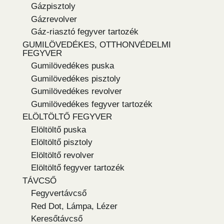
Gázpisztoly
Gázrevolver
Gáz-riasztó fegyver tartozék
GUMILÖVEDÉKES, OTTHONVÉDELMI
FEGYVER
Gumilövedékes puska
Gumilövedékes pisztoly
Gumilövedékes revolver
Gumilövedékes fegyver tartozék
ELÖLTÖLTŐ FEGYVER
Elöltöltő puska
Elöltöltő pisztoly
Elöltöltő revolver
Elöltöltő fegyver tartozék
TÁVCSŐ
Fegyvertávcső
Red Dot, Lámpa, Lézer
Keresőtávcső