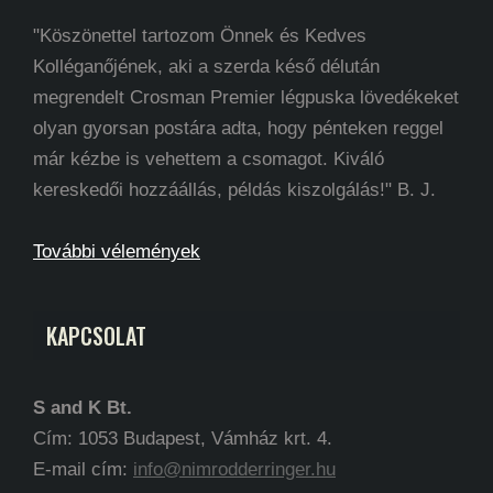
"Köszönettel tartozom Önnek és Kedves
Kolléganőjének, aki a szerda késő délután
megrendelt Crosman Premier légpuska lövedékeket
olyan gyorsan postára adta, hogy pénteken reggel
már kézbe is vehettem a csomagot. Kiváló
kereskedői hozzáállás, példás kiszolgálás!" B. J.
További vélemények
KAPCSOLAT
S and K Bt.
Cím: 1053 Budapest, Vámház krt. 4.
E-mail cím:
info@nimrodderringer.hu