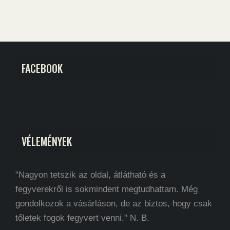
FACEBOOK
VÉLEMÉNYEK
"Nagyon tetszik az oldal, átlátható és a
fegyverekről is sokmindent megtudhattam. Még
gondolkozok a vásárláson, de az biztos, hogy csak
tőletek fogok fegyvert venni." N. B.