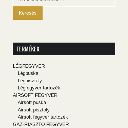
következőre:
Keresés
TERMÉKEK
LÉGFEGYVER
Légpuska
Légpisztoly
Légfegyver tartozék
AIRSOFT FEGYVER
Airsoft puska
Airsoft pisztoly
Airsoft fegyver tartozék
GÁZ-RIASZTÓ FEGYVER