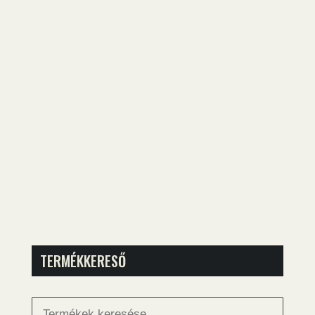
TERMÉKKERESŐ
Keresés
a