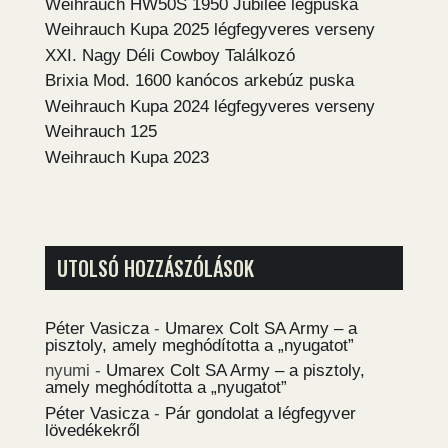
Weihrauch HW50S 1950 Jubilee légpuska
Weihrauch Kupa 2025 légfegyveres verseny
XXI. Nagy Déli Cowboy Találkozó
Brixia Mod. 1600 kanócos arkebúz puska
Weihrauch Kupa 2024 légfegyveres verseny
Weihrauch 125
Weihrauch Kupa 2023
UTOLSÓ HOZZÁSZÓLÁSOK
Péter Vasicza
-
Umarex Colt SA Army – a
pisztoly, amely meghódította a „nyugatot”
nyumi
-
Umarex Colt SA Army – a pisztoly,
amely meghódította a „nyugatot”
Péter Vasicza
-
Pár gondolat a légfegyver
lövedékekről