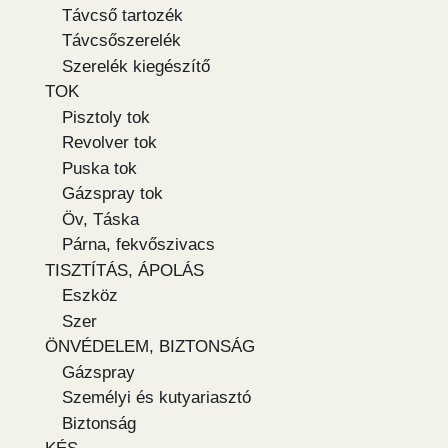
Távcső tartozék
Távcsőszerelék
Szerelék kiegészítő
TOK
Pisztoly tok
Revolver tok
Puska tok
Gázspray tok
Öv, Táska
Párna, fekvőszivacs
TISZTÍTÁS, ÁPOLÁS
Eszköz
Szer
ÖNVÉDELEM, BIZTONSÁG
Gázspray
Személyi és kutyariasztó
Biztonság