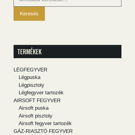
következőre:
Keresés
TERMÉKEK
LÉGFEGYVER
Légpuska
Légpisztoly
Légfegyver tartozék
AIRSOFT FEGYVER
Airsoft puska
Airsoft pisztoly
Airsoft fegyver tartozék
GÁZ-RIASZTÓ FEGYVER