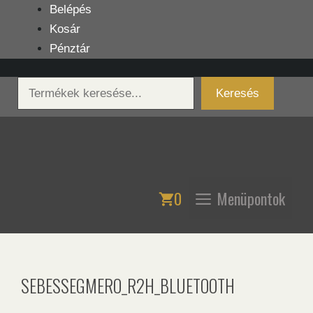
Kilépés
Belépés
a
Kosár
tartalomba
Pénztár
Keresés
Keresés
0
Menüpontok
SEBESSEGMERO_R2H_BLUETOOTH