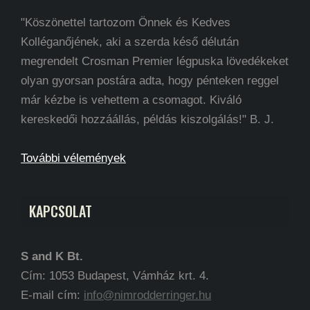
"Köszönettel tartozom Önnek és Kedves
Kolléganőjének, aki a szerda késő délután
megrendelt Crosman Premier légpuska lövedékeket
olyan gyorsan postára adta, hogy pénteken reggel
már kézbe is vehettem a csomagot. Kiváló
kereskedői hozzáállás, példás kiszolgálás!" B. J.
További vélemények
KAPCSOLAT
S and K Bt.
Cím: 1053 Budapest, Vámház krt. 4.
E-mail cím:
info@nimrodderringer.hu