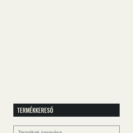
TERMÉKKERESŐ
Keresés
a