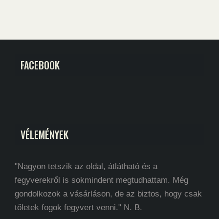
FACEBOOK
VÉLEMÉNYEK
"Nagyon tetszik az oldal, átlátható és a
fegyverekről is sokmindent megtudhattam. Még
gondolkozok a vásárláson, de az biztos, hogy csak
tőletek fogok fegyvert venni." N. B.