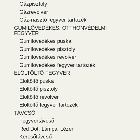
Gázpisztoly
Gázrevolver
Gáz-riasztó fegyver tartozék
GUMILÖVEDÉKES, OTTHONVÉDELMI
FEGYVER
Gumilövedékes puska
Gumilövedékes pisztoly
Gumilövedékes revolver
Gumilövedékes fegyver tartozék
ELÖLTÖLTŐ FEGYVER
Elöltöltő puska
Elöltöltő pisztoly
Elöltöltő revolver
Elöltöltő fegyver tartozék
TÁVCSŐ
Fegyvertávcső
Red Dot, Lámpa, Lézer
Keresőtávcső