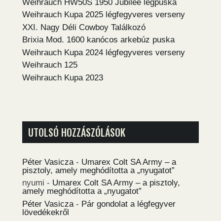
Weihrauch HW50S 1950 Jubilee légpuska
Weihrauch Kupa 2025 légfegyveres verseny
XXI. Nagy Déli Cowboy Találkozó
Brixia Mod. 1600 kanócos arkebúz puska
Weihrauch Kupa 2024 légfegyveres verseny
Weihrauch 125
Weihrauch Kupa 2023
UTOLSÓ HOZZÁSZÓLÁSOK
Péter Vasicza
-
Umarex Colt SA Army – a
pisztoly, amely meghódította a „nyugatot”
nyumi
-
Umarex Colt SA Army – a pisztoly,
amely meghódította a „nyugatot”
Péter Vasicza
-
Pár gondolat a légfegyver
lövedékekről