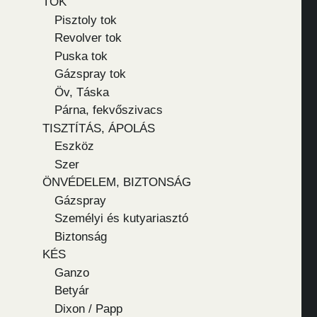
TOK
Pisztoly tok
Revolver tok
Puska tok
Gázspray tok
Öv, Táska
Párna, fekvőszivacs
TISZTÍTÁS, ÁPOLÁS
Eszköz
Szer
ÖNVÉDELEM, BIZTONSÁG
Gázspray
Személyi és kutyariasztó
Biztonság
KÉS
Ganzo
Betyár
Dixon / Papp