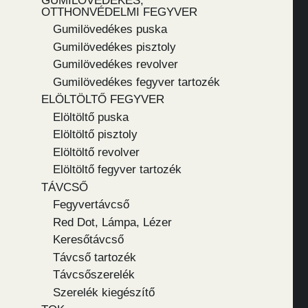
GUMILÖVEDÉKES,
OTTHONVÉDELMI FEGYVER
Gumilövedékes puska
Gumilövedékes pisztoly
Gumilövedékes revolver
Gumilövedékes fegyver tartozék
ELÖLTÖLTŐ FEGYVER
Elöltöltő puska
Elöltöltő pisztoly
Elöltöltő revolver
Elöltöltő fegyver tartozék
TÁVCSŐ
Fegyvertávcső
Red Dot, Lámpa, Lézer
Keresőtávcső
Távcső tartozék
Távcsőszerelék
Szerelék kiegészítő