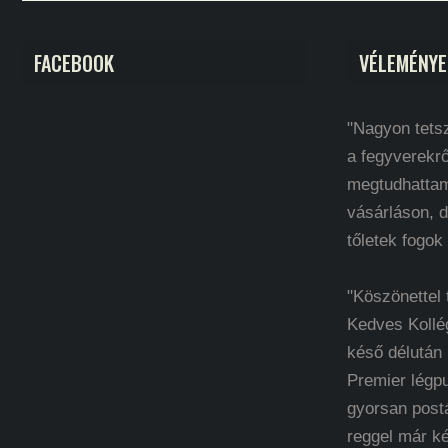
FACEBOOK
VÉLEMÉNYE
"Nagyon tetsz
a fegyverekrő
megtudhatta
vásárláson, d
tőletek fogok
"Köszönettel
Kedves Kollé
késő délután
Premier légp
gyorsan post
reggel már k