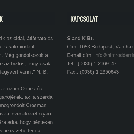
K
KAPCSOLAT
ik az oldal, átlátható és
S and K Bt.
l is sokmindent
Cím: 1053 Budapest, Vámház k
m. Még gondolkozok a
E-mail cím:
info@nimrodderri
e az biztos, hogy csak
Tel.:
(0036) 1 2669147
 fegyvert venni." N. B.
Fax.: (0036) 1 2350643
 tartozom Önnek és
ganőjének, aki a szerda
 megrendelt Crosman
uska lövedékeket olyan
ára adta, hogy pénteken
ézbe is vehettem a