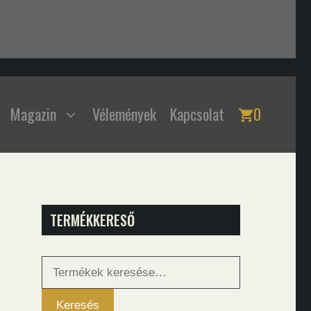
Magazin
Vélemények
Kapcsolat
0
TERMÉKKERESŐ
Keresés
a
következőre:
Keresés