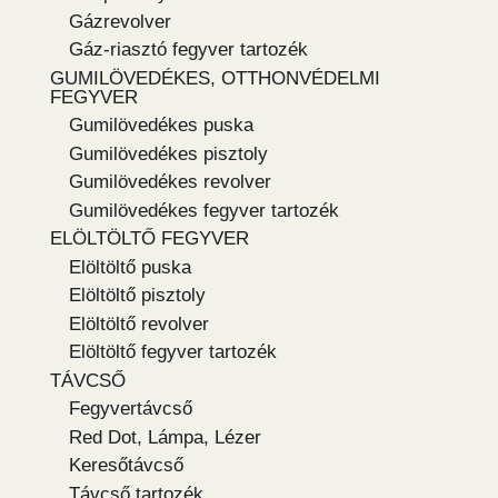
Gázrevolver
Gáz-riasztó fegyver tartozék
GUMILÖVEDÉKES, OTTHONVÉDELMI
FEGYVER
Gumilövedékes puska
Gumilövedékes pisztoly
Gumilövedékes revolver
Gumilövedékes fegyver tartozék
ELÖLTÖLTŐ FEGYVER
Elöltöltő puska
Elöltöltő pisztoly
Elöltöltő revolver
Elöltöltő fegyver tartozék
TÁVCSŐ
Fegyvertávcső
Red Dot, Lámpa, Lézer
Keresőtávcső
Távcső tartozék