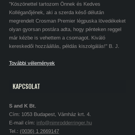
"Köszönettel tartozom Önnek és Kedves
Kolléganőjének, aki a szerda késő délután
megrendelt Crosman Premier légpuska lövedékeket
olyan gyorsan postára adta, hogy pénteken reggel
már kézbe is vehettem a csomagot. Kiváló
kereskedői hozzáállás, példás kiszolgálás!" B. J.
További vélemények
KAPCSOLAT
S and K Bt.
Cím: 1053 Budapest, Vámház krt. 4.
E-mail cím:
info@nimrodderringer.hu
Tel.:
(0036) 1 2669147