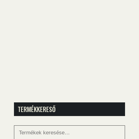
TERMÉKKERESŐ
Keresés
a
következőre: