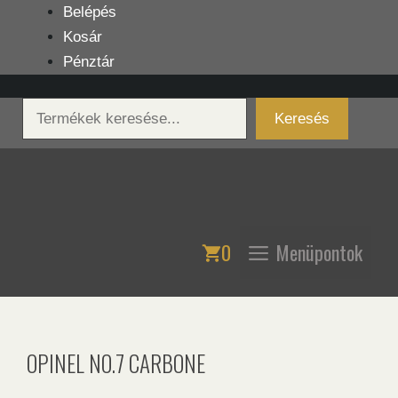
Kilépés
Belépés
a
Kosár
tartalomba
Pénztár
Keresés
Keresés
0
Menüpontok
OPINEL NO.7 CARBONE