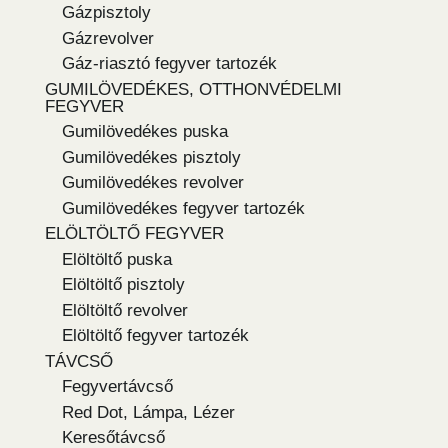
Gázpisztoly
Gázrevolver
Gáz-riasztó fegyver tartozék
GUMILÖVEDÉKES, OTTHONVÉDELMI
FEGYVER
Gumilövedékes puska
Gumilövedékes pisztoly
Gumilövedékes revolver
Gumilövedékes fegyver tartozék
ELÖLTÖLTŐ FEGYVER
Elöltöltő puska
Elöltöltő pisztoly
Elöltöltő revolver
Elöltöltő fegyver tartozék
TÁVCSŐ
Fegyvertávcső
Red Dot, Lámpa, Lézer
Keresőtávcső