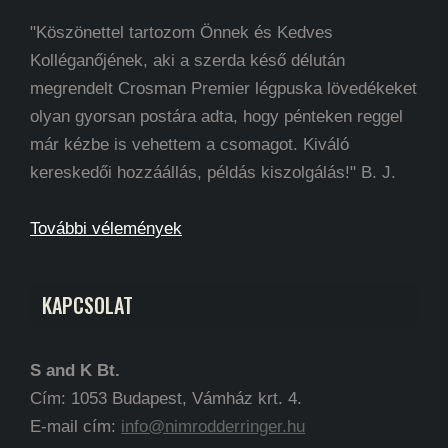
"Köszönettel tartozom Önnek és Kedves
Kolléganőjének, aki a szerda késő délután
megrendelt Crosman Premier légpuska lövedékeket
olyan gyorsan postára adta, hogy pénteken reggel
már kézbe is vehettem a csomagot. Kiváló
kereskedői hozzáállás, példás kiszolgálás!" B. J.
További vélemények
KAPCSOLAT
S and K Bt.
Cím: 1053 Budapest, Vámház krt. 4.
E-mail cím:
info@nimrodderringer.hu