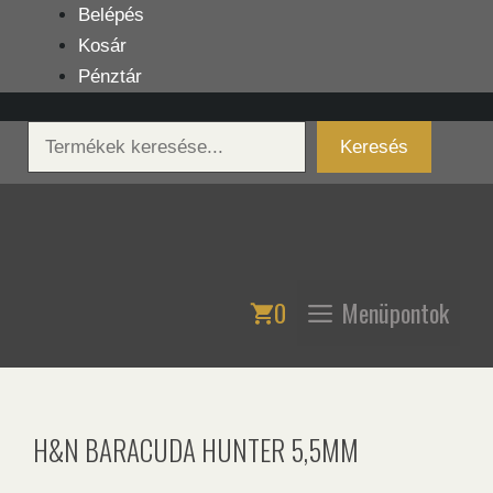
Kilépés
Belépés
a
Kosár
tartalomba
Pénztár
Keresés
Keresés
0
Menüpontok
H&N BARACUDA HUNTER 5,5MM