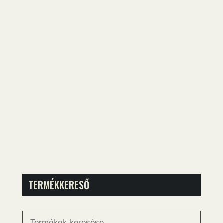
TERMÉKKERESŐ
Keresés
a