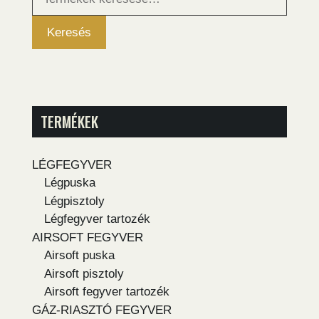
következőre:
Keresés
TERMÉKEK
LÉGFEGYVER
Légpuska
Légpisztoly
Légfegyver tartozék
AIRSOFT FEGYVER
Airsoft puska
Airsoft pisztoly
Airsoft fegyver tartozék
GÁZ-RIASZTÓ FEGYVER