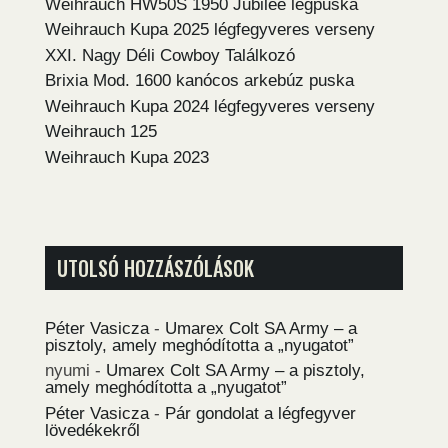
Weihrauch HW50S 1950 Jubilee légpuska
Weihrauch Kupa 2025 légfegyveres verseny
XXI. Nagy Déli Cowboy Találkozó
Brixia Mod. 1600 kanócos arkebúz puska
Weihrauch Kupa 2024 légfegyveres verseny
Weihrauch 125
Weihrauch Kupa 2023
UTOLSÓ HOZZÁSZÓLÁSOK
Péter Vasicza
-
Umarex Colt SA Army – a
pisztoly, amely meghódította a „nyugatot”
nyumi
-
Umarex Colt SA Army – a pisztoly,
amely meghódította a „nyugatot”
Péter Vasicza
-
Pár gondolat a légfegyver
lövedékekről