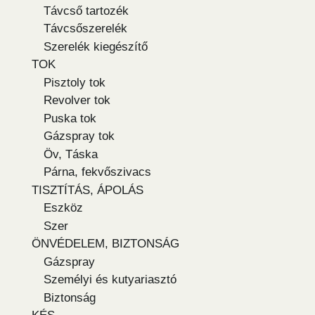
Távcső tartozék
Távcsőszerelék
Szerelék kiegészítő
TOK
Pisztoly tok
Revolver tok
Puska tok
Gázspray tok
Öv, Táska
Párna, fekvőszivacs
TISZTÍTÁS, ÁPOLÁS
Eszköz
Szer
ÖNVÉDELEM, BIZTONSÁG
Gázspray
Személyi és kutyariasztó
Biztonság