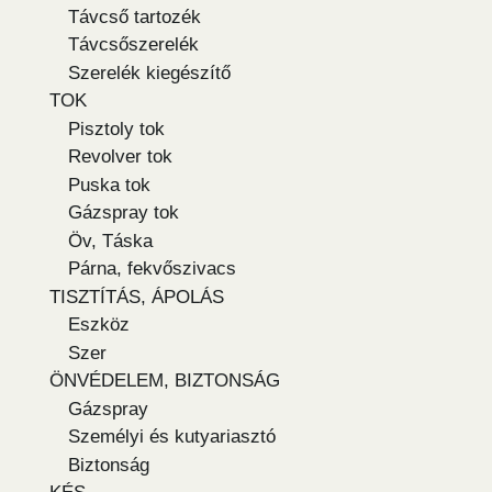
Távcső tartozék
Távcsőszerelék
Szerelék kiegészítő
TOK
Pisztoly tok
Revolver tok
Puska tok
Gázspray tok
Öv, Táska
Párna, fekvőszivacs
TISZTÍTÁS, ÁPOLÁS
Eszköz
Szer
ÖNVÉDELEM, BIZTONSÁG
Gázspray
Személyi és kutyariasztó
Biztonság