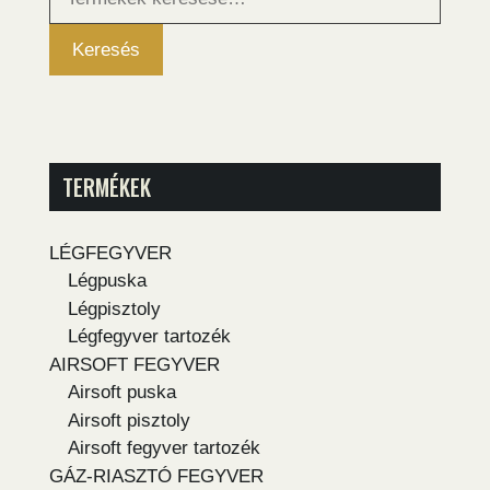
következőre:
Keresés
TERMÉKEK
LÉGFEGYVER
Légpuska
Légpisztoly
Légfegyver tartozék
AIRSOFT FEGYVER
Airsoft puska
Airsoft pisztoly
Airsoft fegyver tartozék
GÁZ-RIASZTÓ FEGYVER