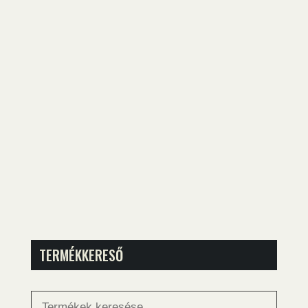
TERMÉKKERESŐ
Keresés
a