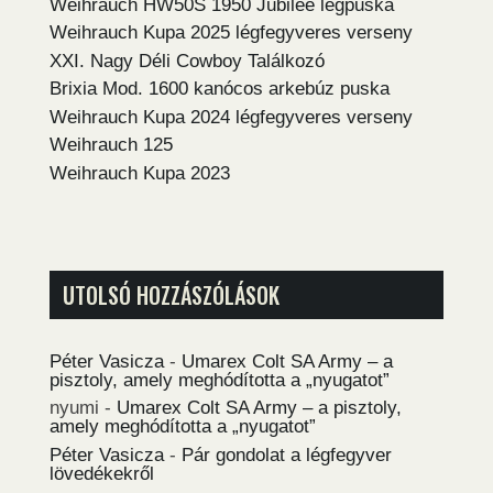
Weihrauch HW50S 1950 Jubilee légpuska
Weihrauch Kupa 2025 légfegyveres verseny
XXI. Nagy Déli Cowboy Találkozó
Brixia Mod. 1600 kanócos arkebúz puska
Weihrauch Kupa 2024 légfegyveres verseny
Weihrauch 125
Weihrauch Kupa 2023
UTOLSÓ HOZZÁSZÓLÁSOK
Péter Vasicza
-
Umarex Colt SA Army – a
pisztoly, amely meghódította a „nyugatot”
nyumi
-
Umarex Colt SA Army – a pisztoly,
amely meghódította a „nyugatot”
Péter Vasicza
-
Pár gondolat a légfegyver
lövedékekről