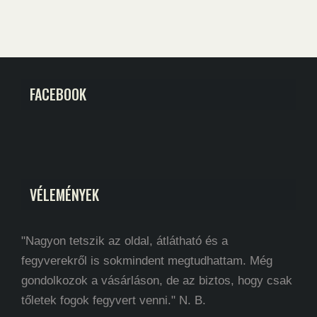
FACEBOOK
VÉLEMÉNYEK
"Nagyon tetszik az oldal, átlátható és a
fegyverekről is sokmindent megtudhattam. Még
gondolkozok a vásárláson, de az biztos, hogy csak
tőletek fogok fegyvert venni." N. B.