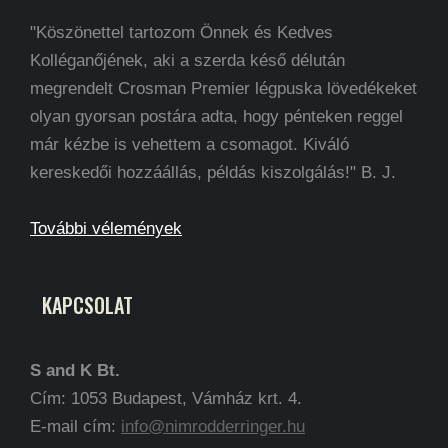
"Köszönettel tartozom Önnek és Kedves
Kolléganőjének, aki a szerda késő délután
megrendelt Crosman Premier légpuska lövedékeket
olyan gyorsan postára adta, hogy pénteken reggel
már kézbe is vehettem a csomagot. Kiváló
kereskedői hozzáállás, példás kiszolgálás!" B. J.
További vélemények
KAPCSOLAT
S and K Bt.
Cím: 1053 Budapest, Vámház krt. 4.
E-mail cím:
info@nimrodderringer.hu