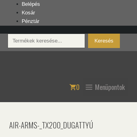
Kilépés
Belépés
a
Kosár
tartalomba
Pénztár
Keresés
Keresés
0
Menüpontok
AIR-ARMS-_TX200_DUGATTYÚ