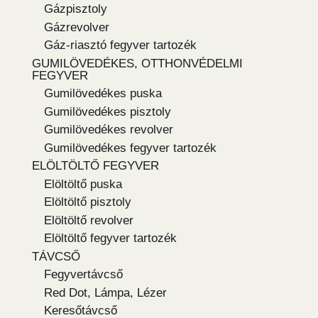
Gázpisztoly
Gázrevolver
Gáz-riasztó fegyver tartozék
GUMILÖVEDÉKES, OTTHONVÉDELMI
FEGYVER
Gumilövedékes puska
Gumilövedékes pisztoly
Gumilövedékes revolver
Gumilövedékes fegyver tartozék
ELÖLTÖLTŐ FEGYVER
Elöltöltő puska
Elöltöltő pisztoly
Elöltöltő revolver
Elöltöltő fegyver tartozék
TÁVCSŐ
Fegyvertávcső
Red Dot, Lámpa, Lézer
Keresőtávcső