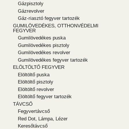
Gázpisztoly
Gázrevolver
Gáz-riasztó fegyver tartozék
GUMILÖVEDÉKES, OTTHONVÉDELMI
FEGYVER
Gumilövedékes puska
Gumilövedékes pisztoly
Gumilövedékes revolver
Gumilövedékes fegyver tartozék
ELÖLTÖLTŐ FEGYVER
Elöltöltő puska
Elöltöltő pisztoly
Elöltöltő revolver
Elöltöltő fegyver tartozék
TÁVCSŐ
Fegyvertávcső
Red Dot, Lámpa, Lézer
Keresőtávcső