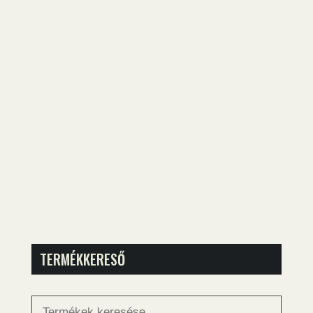
TERMÉKKERESŐ
Keresés
a