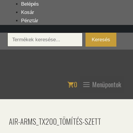
Kilépés
Belépés
a
Kosár
tartalomba
Pénztár
Keresés
Keresés
0
Menüpontok
AIR-ARMS_TX200_TÖMÍTÉS-SZETT