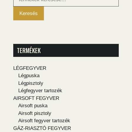
következőre:
Keresés
TERMÉKEK
LÉGFEGYVER
Légpuska
Légpisztoly
Légfegyver tartozék
AIRSOFT FEGYVER
Airsoft puska
Airsoft pisztoly
Airsoft fegyver tartozék
GÁZ-RIASZTÓ FEGYVER