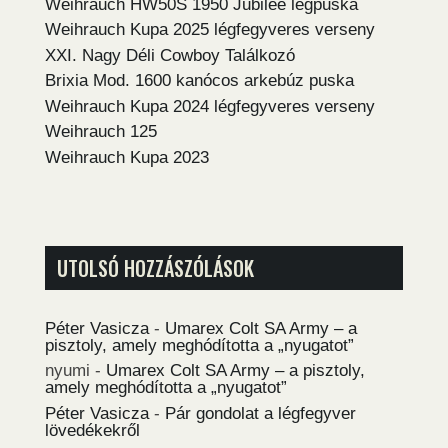
Weihrauch HW50S 1950 Jubilee légpuska
Weihrauch Kupa 2025 légfegyveres verseny
XXI. Nagy Déli Cowboy Találkozó
Brixia Mod. 1600 kanócos arkebúz puska
Weihrauch Kupa 2024 légfegyveres verseny
Weihrauch 125
Weihrauch Kupa 2023
UTOLSÓ HOZZÁSZÓLÁSOK
Péter Vasicza
-
Umarex Colt SA Army – a
pisztoly, amely meghódította a „nyugatot”
nyumi
-
Umarex Colt SA Army – a pisztoly,
amely meghódította a „nyugatot”
Péter Vasicza
-
Pár gondolat a légfegyver
lövedékekről