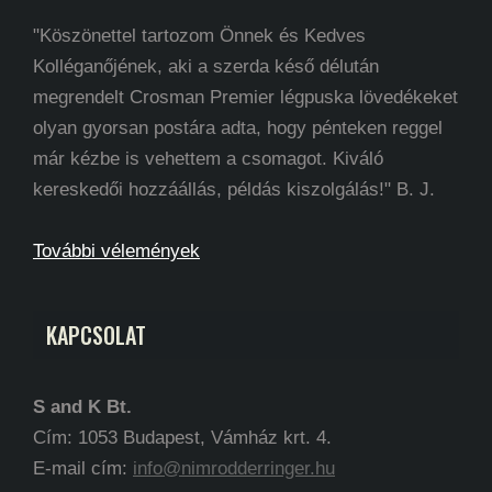
"Köszönettel tartozom Önnek és Kedves
Kolléganőjének, aki a szerda késő délután
megrendelt Crosman Premier légpuska lövedékeket
olyan gyorsan postára adta, hogy pénteken reggel
már kézbe is vehettem a csomagot. Kiváló
kereskedői hozzáállás, példás kiszolgálás!" B. J.
További vélemények
KAPCSOLAT
S and K Bt.
Cím: 1053 Budapest, Vámház krt. 4.
E-mail cím:
info@nimrodderringer.hu