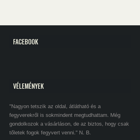
FACEBOOK
VÉLEMÉNYEK
"Nagyon tetszik az oldal, átlátható és a
fegyverekről is sokmindent megtudhattam. Még
gondolkozok a vásárláson, de az biztos, hogy csak
tőletek fogok fegyvert venni." N. B.