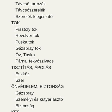
Távcső tartozék
Távcsőszerelék
Szerelék kiegészítő
TOK
Pisztoly tok
Revolver tok
Puska tok
Gázspray tok
Öv, Táska
Párna, fekvőszivacs
TISZTÍTÁS, ÁPOLÁS
Eszköz
Szer
ÖNVÉDELEM, BIZTONSÁG
Gázspray
Személyi és kutyariasztó
Biztonság