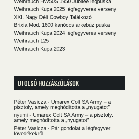
Weihrauch HW50S 1950 Jubilee légpuska
Weihrauch Kupa 2025 légfegyveres verseny
XXI. Nagy Déli Cowboy Találkozó
Brixia Mod. 1600 kanócos arkebúz puska
Weihrauch Kupa 2024 légfegyveres verseny
Weihrauch 125
Weihrauch Kupa 2023
UTOLSÓ HOZZÁSZÓLÁSOK
Péter Vasicza
-
Umarex Colt SA Army – a
pisztoly, amely meghódította a „nyugatot”
nyumi
-
Umarex Colt SA Army – a pisztoly,
amely meghódította a „nyugatot”
Péter Vasicza
-
Pár gondolat a légfegyver
lövedékekről