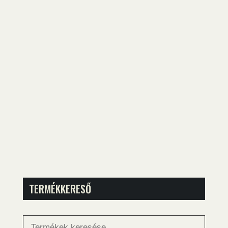
TERMÉKKERESŐ
Keresés
a