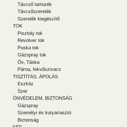
Távcső tartozék
Távcsőszerelék
Szerelék kiegészítő
TOK
Pisztoly tok
Revolver tok
Puska tok
Gázspray tok
Öv, Táska
Párna, fekvőszivacs
TISZTÍTÁS, ÁPOLÁS
Eszköz
Szer
ÖNVÉDELEM, BIZTONSÁG
Gázspray
Személyi és kutyariasztó
Biztonság