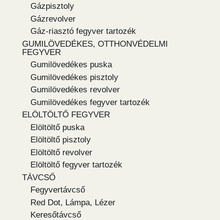
Gázpisztoly
Gázrevolver
Gáz-riasztó fegyver tartozék
GUMILÖVEDÉKES, OTTHONVÉDELMI
FEGYVER
Gumilövedékes puska
Gumilövedékes pisztoly
Gumilövedékes revolver
Gumilövedékes fegyver tartozék
ELÖLTÖLTŐ FEGYVER
Elöltöltő puska
Elöltöltő pisztoly
Elöltöltő revolver
Elöltöltő fegyver tartozék
TÁVCSŐ
Fegyvertávcső
Red Dot, Lámpa, Lézer
Keresőtávcső