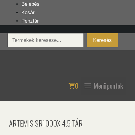
Kilépés
Belépés
a
Kosár
tartalomba
Pénztár
Keresés
Keresés
0
Menüpontok
ARTEMIS SR1000X 4,5 TÁR