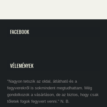
FACEBOOK
VÉLEMÉNYEK
"Nagyon tetszik az oldal, átlátható és a
fegyverekről is sokmindent megtudhattam. Még
gondolkozok a vásárláson, de az biztos, hogy csak
tőletek fogok fegyvert venni." N. B.