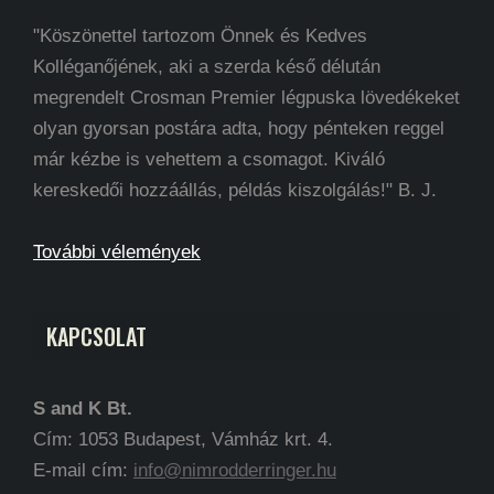
"Köszönettel tartozom Önnek és Kedves
Kolléganőjének, aki a szerda késő délután
megrendelt Crosman Premier légpuska lövedékeket
olyan gyorsan postára adta, hogy pénteken reggel
már kézbe is vehettem a csomagot. Kiváló
kereskedői hozzáállás, példás kiszolgálás!" B. J.
További vélemények
KAPCSOLAT
S and K Bt.
Cím: 1053 Budapest, Vámház krt. 4.
E-mail cím:
info@nimrodderringer.hu