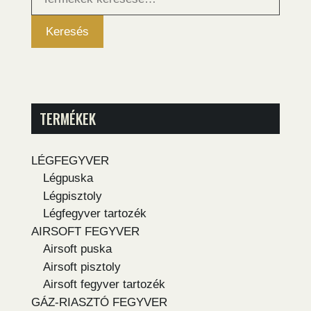
következőre:
Keresés
TERMÉKEK
LÉGFEGYVER
Légpuska
Légpisztoly
Légfegyver tartozék
AIRSOFT FEGYVER
Airsoft puska
Airsoft pisztoly
Airsoft fegyver tartozék
GÁZ-RIASZTÓ FEGYVER