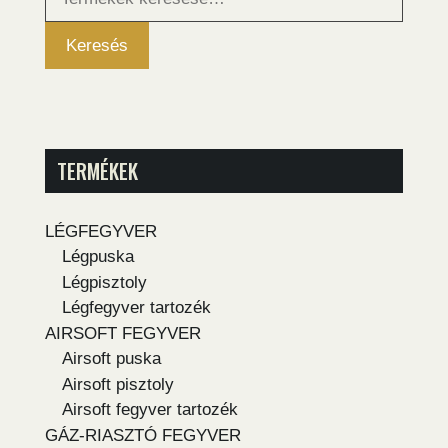
következőre:
Keresés
TERMÉKEK
LÉGFEGYVER
Légpuska
Légpisztoly
Légfegyver tartozék
AIRSOFT FEGYVER
Airsoft puska
Airsoft pisztoly
Airsoft fegyver tartozék
GÁZ-RIASZTÓ FEGYVER