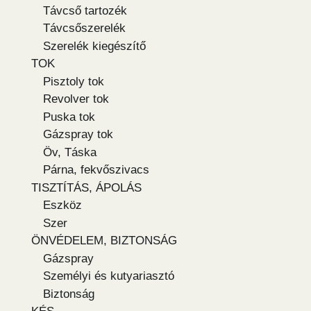
Távcső tartozék
Távcsőszerelék
Szerelék kiegészítő
TOK
Pisztoly tok
Revolver tok
Puska tok
Gázspray tok
Öv, Táska
Párna, fekvőszivacs
TISZTÍTÁS, ÁPOLÁS
Eszköz
Szer
ÖNVÉDELEM, BIZTONSÁG
Gázspray
Személyi és kutyariasztó
Biztonság