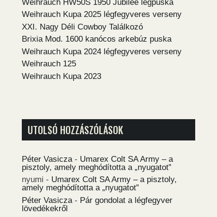
Weihrauch HW50S 1950 Jubilee légpuska
Weihrauch Kupa 2025 légfegyveres verseny
XXI. Nagy Déli Cowboy Találkozó
Brixia Mod. 1600 kanócos arkebúz puska
Weihrauch Kupa 2024 légfegyveres verseny
Weihrauch 125
Weihrauch Kupa 2023
UTOLSÓ HOZZÁSZÓLÁSOK
Péter Vasicza
-
Umarex Colt SA Army – a
pisztoly, amely meghódította a „nyugatot”
nyumi
-
Umarex Colt SA Army – a pisztoly,
amely meghódította a „nyugatot”
Péter Vasicza
-
Pár gondolat a légfegyver
lövedékekről