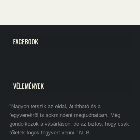
FACEBOOK
VÉLEMÉNYEK
"Nagyon tetszik az oldal, átlátható és a
fegyverekről is sokmindent megtudhattam. Még
gondolkozok a vásárláson, de az biztos, hogy csak
tőletek fogok fegyvert venni." N. B.