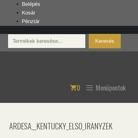
Kilépés
Belépés
a
Kosár
tartalomba
Pénztár
Keresés
Keresés
0
Menüpontok
ARDESA__KENTUCKY_ELSO_IRANYZEK