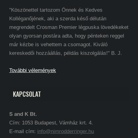
"Köszönettel tartozom Önnek és Kedves
Kolléganőjének, aki a szerda késő délután
megrendelt Crosman Premier légpuska lövedékeket
olyan gyorsan postára adta, hogy pénteken reggel
már kézbe is vehettem a csomagot. Kiváló
kereskedői hozzáállás, példás kiszolgálás!" B. J.
További vélemények
KAPCSOLAT
S and K Bt.
Cím: 1053 Budapest, Vámház krt. 4.
E-mail cím:
info@nimrodderringer.hu