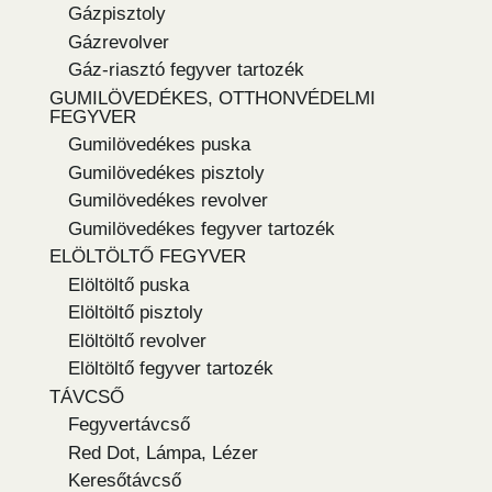
Gázpisztoly
Gázrevolver
Gáz-riasztó fegyver tartozék
GUMILÖVEDÉKES, OTTHONVÉDELMI
FEGYVER
Gumilövedékes puska
Gumilövedékes pisztoly
Gumilövedékes revolver
Gumilövedékes fegyver tartozék
ELÖLTÖLTŐ FEGYVER
Elöltöltő puska
Elöltöltő pisztoly
Elöltöltő revolver
Elöltöltő fegyver tartozék
TÁVCSŐ
Fegyvertávcső
Red Dot, Lámpa, Lézer
Keresőtávcső