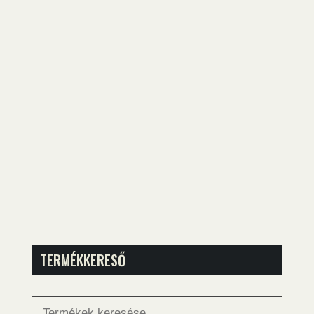
TERMÉKKERESŐ
Keresés
a