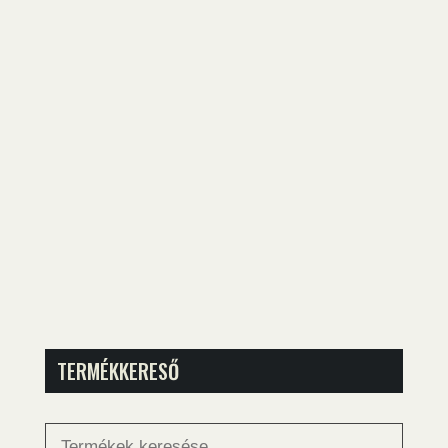
TERMÉKKERESŐ
Keresés
a