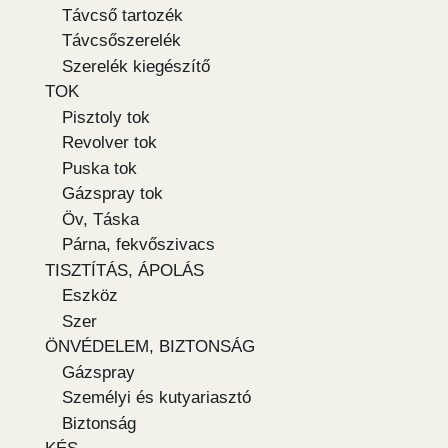
Távcső tartozék
Távcsőszerelék
Szerelék kiegészítő
TOK
Pisztoly tok
Revolver tok
Puska tok
Gázspray tok
Öv, Táska
Párna, fekvőszivacs
TISZTÍTÁS, ÁPOLÁS
Eszköz
Szer
ÖNVÉDELEM, BIZTONSÁG
Gázspray
Személyi és kutyariasztó
Biztonság