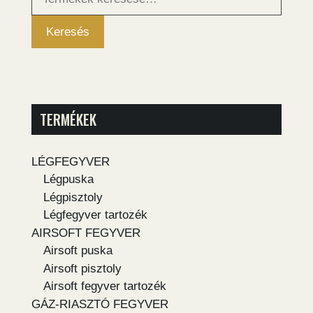
következőre:
Keresés
TERMÉKEK
LÉGFEGYVER
Légpuska
Légpisztoly
Légfegyver tartozék
AIRSOFT FEGYVER
Airsoft puska
Airsoft pisztoly
Airsoft fegyver tartozék
GÁZ-RIASZTÓ FEGYVER