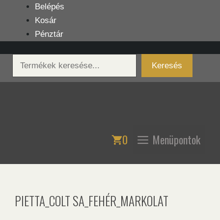
Kilépés
Belépés
a
Kosár
tartalomba
Pénztár
Keresés
Keresés
0
Menüpontok
PIETTA_COLT SA_FEHÉR_MARKOLAT