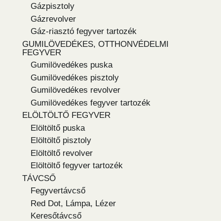
Gázpisztoly
Gázrevolver
Gáz-riasztó fegyver tartozék
GUMILÖVEDÉKES, OTTHONVÉDELMI
FEGYVER
Gumilövedékes puska
Gumilövedékes pisztoly
Gumilövedékes revolver
Gumilövedékes fegyver tartozék
ELÖLTÖLTŐ FEGYVER
Elöltöltő puska
Elöltöltő pisztoly
Elöltöltő revolver
Elöltöltő fegyver tartozék
TÁVCSŐ
Fegyvertávcső
Red Dot, Lámpa, Lézer
Keresőtávcső