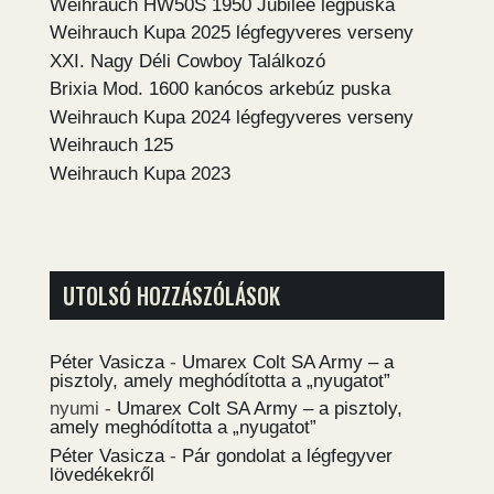
Weihrauch HW50S 1950 Jubilee légpuska
Weihrauch Kupa 2025 légfegyveres verseny
XXI. Nagy Déli Cowboy Találkozó
Brixia Mod. 1600 kanócos arkebúz puska
Weihrauch Kupa 2024 légfegyveres verseny
Weihrauch 125
Weihrauch Kupa 2023
UTOLSÓ HOZZÁSZÓLÁSOK
Péter Vasicza
-
Umarex Colt SA Army – a
pisztoly, amely meghódította a „nyugatot”
nyumi
-
Umarex Colt SA Army – a pisztoly,
amely meghódította a „nyugatot”
Péter Vasicza
-
Pár gondolat a légfegyver
lövedékekről