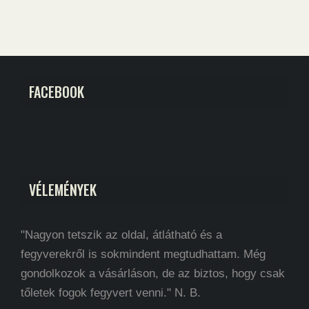
FACEBOOK
VÉLEMÉNYEK
"Nagyon tetszik az oldal, átlátható és a
fegyverekről is sokmindent megtudhattam. Még
gondolkozok a vásárláson, de az biztos, hogy csak
tőletek fogok fegyvert venni." N. B.