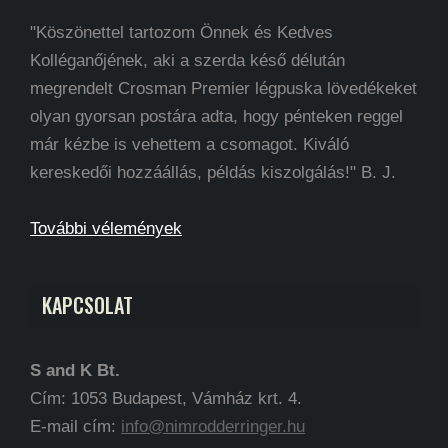
"Köszönettel tartozom Önnek és Kedves
Kolléganőjének, aki a szerda késő délután
megrendelt Crosman Premier légpuska lövedékeket
olyan gyorsan postára adta, hogy pénteken reggel
már kézbe is vehettem a csomagot. Kiváló
kereskedői hozzáállás, példás kiszolgálás!" B. J.
További vélemények
KAPCSOLAT
S and K Bt.
Cím: 1053 Budapest, Vámház krt. 4.
E-mail cím:
info@nimrodderringer.hu