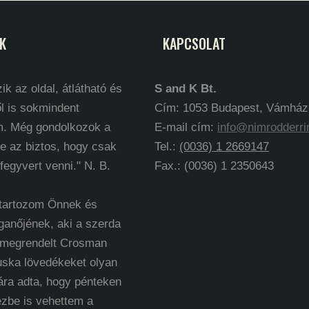
K
KAPCSOLAT
ik az oldal, átlátható és
S and K Bt.
l is sokmindent
Cím: 1053 Budapest, Vámház k
m. Még gondolkozok a
E-mail cím:
info@nimrodderri
e az biztos, hogy csak
Tel.:
(0036) 1 2669147
 fegyvert venni." N. B.
Fax.: (0036) 1 2350643
 tartozom Önnek és
ganőjének, aki a szerda
 megrendelt Crosman
uska lövedékeket olyan
ára adta, hogy pénteken
ézbe is vehettem a