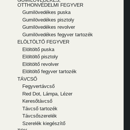
GUMILÖVEDÉKES,
OTTHONVÉDELMI FEGYVER
Gumilövedékes puska
Gumilövedékes pisztoly
Gumilövedékes revolver
Gumilövedékes fegyver tartozék
ELÖLTÖLTŐ FEGYVER
Elöltöltő puska
Elöltöltő pisztoly
Elöltöltő revolver
Elöltöltő fegyver tartozék
TÁVCSŐ
Fegyvertávcső
Red Dot, Lámpa, Lézer
Keresőtávcső
Távcső tartozék
Távcsőszerelék
Szerelék kiegészítő