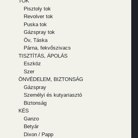
TOK
Pisztoly tok
Revolver tok
Puska tok
Gázspray tok
Öv, Táska
Párna, fekvőszivacs
TISZTÍTÁS, ÁPOLÁS
Eszköz
Szer
ÖNVÉDELEM, BIZTONSÁG
Gázspray
Személyi és kutyariasztó
Biztonság
KÉS
Ganzo
Betyár
Dixon / Papp