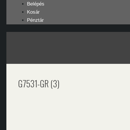
Kilépés
Belépés
a
Kosár
tartalomba
Pénztár
G7531-GR (3)