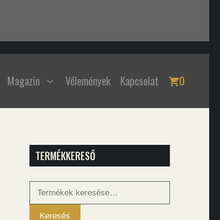
Magazin
Vélemények
Kapcsolat
0
TERMÉKKERESŐ
Keresés
a
következőre:
Keresés