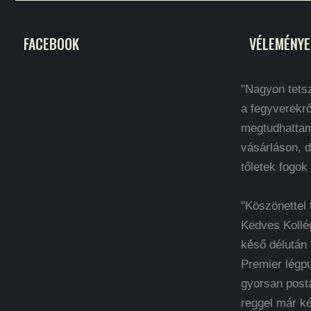
FACEBOOK
VÉLEMÉNYE
"Nagyon tetsz
a fegyverekrő
megtudhatta
vásárláson, d
tőletek fogok
"Köszönettel
Kedves Kollé
késő délután
Premier légp
gyorsan post
reggel már k