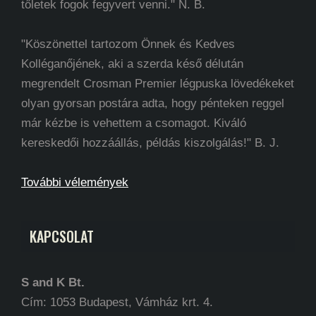
tőletek fogok fegyvert venni." N. B.
"Köszönettel tartozom Önnek és Kedves
Kolléganőjének, aki a szerda késő délután
megrendelt Crosman Premier légpuska lövedékeket
olyan gyorsan postára adta, hogy pénteken reggel
már kézbe is vehettem a csomagot. Kiváló
kereskedői hozzáállás, példás kiszolgálás!" B. J.
További vélemények
KAPCSOLAT
S and K Bt.
Cím: 1053 Budapest, Vámház krt. 4.