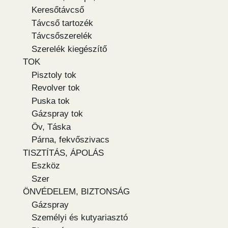
Keresőtávcső
Távcső tartozék
Távcsőszerelék
Szerelék kiegészítő
TOK
Pisztoly tok
Revolver tok
Puska tok
Gázspray tok
Öv, Táska
Párna, fekvőszivacs
TISZTÍTÁS, ÁPOLÁS
Eszköz
Szer
ÖNVÉDELEM, BIZTONSÁG
Gázspray
Személyi és kutyariasztó