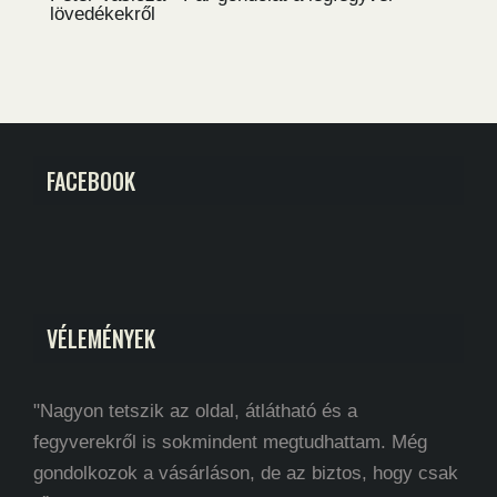
lövedékekről
FACEBOOK
VÉLEMÉNYEK
"Nagyon tetszik az oldal, átlátható és a
fegyverekről is sokmindent megtudhattam. Még
gondolkozok a vásárláson, de az biztos, hogy csak