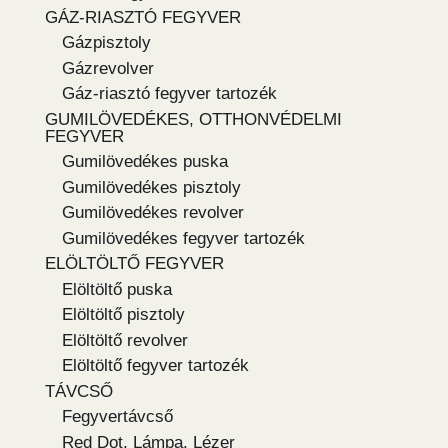
GÁZ-RIASZTÓ FEGYVER
Gázpisztoly
Gázrevolver
Gáz-riasztó fegyver tartozék
GUMILÖVEDÉKES, OTTHONVÉDELMI
FEGYVER
Gumilövedékes puska
Gumilövedékes pisztoly
Gumilövedékes revolver
Gumilövedékes fegyver tartozék
ELÖLTÖLTŐ FEGYVER
Elöltöltő puska
Elöltöltő pisztoly
Elöltöltő revolver
Elöltöltő fegyver tartozék
TÁVCSŐ
Fegyvertávcső
Red Dot, Lámpa, Lézer