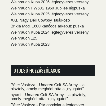
Weihrauch Kupa 2026 légfegyveres verseny
Weihrauch HW50S 1950 Jubilee légpuska
Weihrauch Kupa 2025 légfegyveres verseny
XXI. Nagy Déli Cowboy Találkozó
Brixia Mod. 1600 kanócos arkebúz puska
Weihrauch Kupa 2024 légfegyveres verseny
Weihrauch 125
Weihrauch Kupa 2023
UTOLSÓ HOZZÁSZÓLÁSOK
Péter Vasicza
-
Umarex Colt SA Army – a
pisztoly, amely meghódította a „nyugatot”
nyumi
-
Umarex Colt SA Army – a pisztoly,
amely meghódította a „nyugatot”
Péter Vasicza
-
Pár gondolat a légfegyver