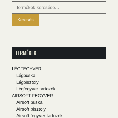
Keresés
a
következőre:
Keresés
TERMÉKEK
LÉGFEGYVER
Légpuska
Légpisztoly
Légfegyver tartozék
AIRSOFT FEGYVER
Airsoft puska
Airsoft pisztoly
Airsoft fegyver tartozék