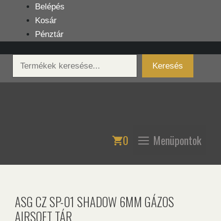
Kilépés
Belépés
a
Kosár
tartalomba
Pénztár
Keresés
Keresés
0
Menüpontok
ASG CZ SP-01 SHADOW 6MM GÁZOS
AIRSOFT TÁR