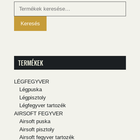
Keresés
a
következőre:
Keresés
TERMÉKEK
LÉGFEGYVER
Légpuska
Légpisztoly
Légfegyver tartozék
AIRSOFT FEGYVER
Airsoft puska
Airsoft pisztoly
Airsoft fegyver tartozék