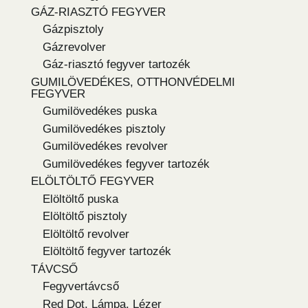
GÁZ-RIASZTÓ FEGYVER
Gázpisztoly
Gázrevolver
Gáz-riasztó fegyver tartozék
GUMILÖVEDÉKES, OTTHONVÉDELMI
FEGYVER
Gumilövedékes puska
Gumilövedékes pisztoly
Gumilövedékes revolver
Gumilövedékes fegyver tartozék
ELÖLTÖLTŐ FEGYVER
Elöltöltő puska
Elöltöltő pisztoly
Elöltöltő revolver
Elöltöltő fegyver tartozék
TÁVCSŐ
Fegyvertávcső
Red Dot, Lámpa, Lézer