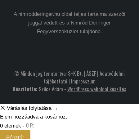
A nimrodderinger.hu oldal teljes tartalma szerzői
joggal védett és a Nimród Derringer
Fegyverszaküzlet tulajdona.
© Minden jog fenntartva: S+K Bt. |
ÁSZF
|
Adatvédelmi
tájékoztató
|
Impresszum
Készítette:
Szűcs Ádám -
WordPress weboldal készítés
Váráslás folytatása →
Elem hozzáadva a kosárhoz.
0
Ft
0 elemek -
Pénztár