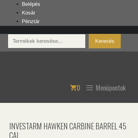
Kilépés
Belépés
a
Kosár
tartalomba
Pénztár
Keresés
Keresés
0
Menüpontok
INVESTARM HAWKEN CARBINE BARREL 45
CAL