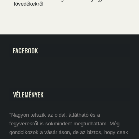
lövedékekről
FACEBOOK
VÉLEMÉNYEK
"Nagyon tetszik az oldal, átlátható és a
fegyverekről is sokmindent megtudhattam. Még
gondolkozok a vásárláson, de az biztos, hogy csak