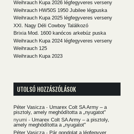
Weihrauch Kupa 2026 légfegyveres verseny
Weihrauch HW50S 1950 Jubilee légpuska
Weihrauch Kupa 2025 légfegyveres verseny
XXI. Nagy Déli Cowboy Találkozó
Brixia Mod. 1600 kanócos arkebúz puska
Weihrauch Kupa 2024 légfegyveres verseny
Weihrauch 125
Weihrauch Kupa 2023
UTOLSÓ HOZZÁSZÓLÁSOK
Péter Vasicza
-
Umarex Colt SA Army – a
pisztoly, amely meghódította a „nyugatot”
nyumi
-
Umarex Colt SA Army – a pisztoly,
amely meghódította a „nyugatot”
Péter Vasicza
-
Pár gondolat a légfegyver