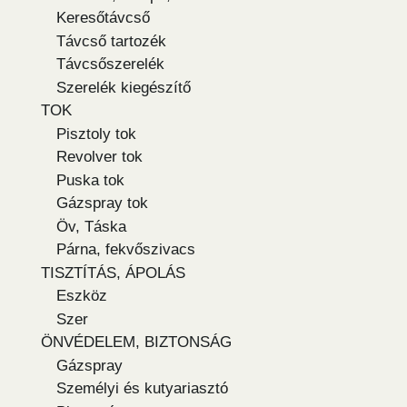
Keresőtávcső
Távcső tartozék
Távcsőszerelék
Szerelék kiegészítő
TOK
Pisztoly tok
Revolver tok
Puska tok
Gázspray tok
Öv, Táska
Párna, fekvőszivacs
TISZTÍTÁS, ÁPOLÁS
Eszköz
Szer
ÖNVÉDELEM, BIZTONSÁG
Gázspray
Személyi és kutyariasztó