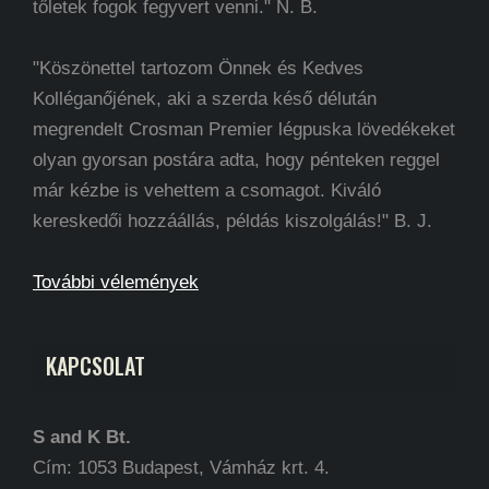
tőletek fogok fegyvert venni." N. B.
"Köszönettel tartozom Önnek és Kedves
Kolléganőjének, aki a szerda késő délután
megrendelt Crosman Premier légpuska lövedékeket
olyan gyorsan postára adta, hogy pénteken reggel
már kézbe is vehettem a csomagot. Kiváló
kereskedői hozzáállás, példás kiszolgálás!" B. J.
További vélemények
KAPCSOLAT
S and K Bt.
Cím: 1053 Budapest, Vámház krt. 4.