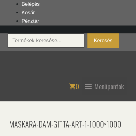
Kilépés
Belépés
a
Kosár
tartalomba
Pénztár
Keresés
Keresés
0
Menüpontok
MASKARA-DAM-GITTA-ART-1-1000×1000