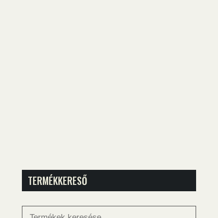
TERMÉKKERESŐ
Keresés
a