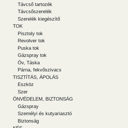
Távcső tartozék
Távcsőszerelék
Szerelék kiegészítő
TOK
Pisztoly tok
Revolver tok
Puska tok
Gázspray tok
Öv, Táska
Párna, fekvőszivacs
TISZTÍTÁS, ÁPOLÁS
Eszköz
Szer
ÖNVÉDELEM, BIZTONSÁG
Gázspray
Személyi és kutyariasztó
Biztonság