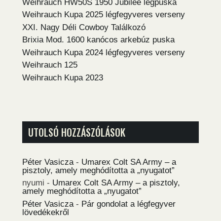
Weihrauch HW50S 1950 Jubilee légpuska
Weihrauch Kupa 2025 légfegyveres verseny
XXI. Nagy Déli Cowboy Találkozó
Brixia Mod. 1600 kanócos arkebúz puska
Weihrauch Kupa 2024 légfegyveres verseny
Weihrauch 125
Weihrauch Kupa 2023
UTOLSÓ HOZZÁSZÓLÁSOK
Péter Vasicza
-
Umarex Colt SA Army – a
pisztoly, amely meghódította a „nyugatot”
nyumi
-
Umarex Colt SA Army – a pisztoly,
amely meghódította a „nyugatot”
Péter Vasicza
-
Pár gondolat a légfegyver
lövedékekről