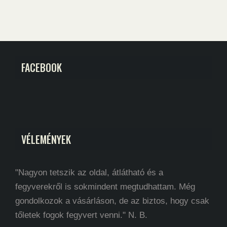
FACEBOOK
VÉLEMÉNYEK
"Nagyon tetszik az oldal, átlátható és a
fegyverekről is sokmindent megtudhattam. Még
gondolkozok a vásárláson, de az biztos, hogy csak
tőletek fogok fegyvert venni." N. B.