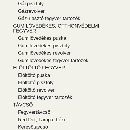
Gázpisztoly
Gázrevolver
Gáz-riasztó fegyver tartozék
GUMILÖVEDÉKES, OTTHONVÉDELMI
FEGYVER
Gumilövedékes puska
Gumilövedékes pisztoly
Gumilövedékes revolver
Gumilövedékes fegyver tartozék
ELÖLTÖLTŐ FEGYVER
Elöltöltő puska
Elöltöltő pisztoly
Elöltöltő revolver
Elöltöltő fegyver tartozék
TÁVCSŐ
Fegyvertávcső
Red Dot, Lámpa, Lézer
Keresőtávcső