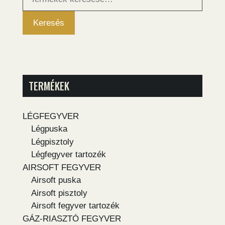
következőre:
Keresés
TERMÉKEK
LÉGFEGYVER
Légpuska
Légpisztoly
Légfegyver tartozék
AIRSOFT FEGYVER
Airsoft puska
Airsoft pisztoly
Airsoft fegyver tartozék
GÁZ-RIASZTÓ FEGYVER