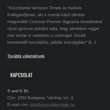
"Köszönettel tartozom Önnek és Kedves
Kolléganőjének, aki a szerda késő délután
megrendelt Crosman Premier légpuska lövedékeket
olyan gyorsan postára adta, hogy pénteken reggel
már kézbe is vehettem a csomagot. Kiváló
kereskedői hozzáállás, példás kiszolgálás!" B. J.
További vélemények
KAPCSOLAT
S and K Bt.
Cím: 1053 Budapest, Vámház krt. 4.
E-mail cím:
info@nimrodderringer.hu