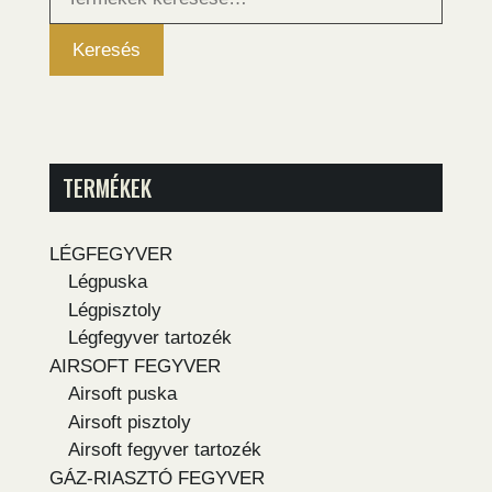
következőre:
Keresés
TERMÉKEK
LÉGFEGYVER
Légpuska
Légpisztoly
Légfegyver tartozék
AIRSOFT FEGYVER
Airsoft puska
Airsoft pisztoly
Airsoft fegyver tartozék
GÁZ-RIASZTÓ FEGYVER