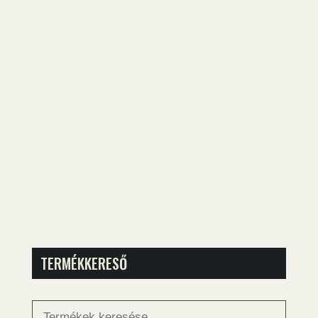
TERMÉKKERESŐ
Keresés
a