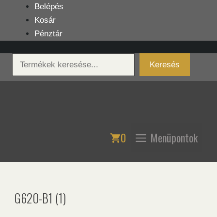
Kilépés
Belépés
a
Kosár
tartalomba
Pénztár
Keresés
Keresés
0
Menüpontok
G620-B1 (1)