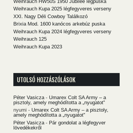
Weihrauch HW50S 1950 Jubilee légpuska
Weihrauch Kupa 2025 légfegyveres verseny
XXI. Nagy Déli Cowboy Találkozó
Brixia Mod. 1600 kanócos arkebúz puska
Weihrauch Kupa 2024 légfegyveres verseny
Weihrauch 125
Weihrauch Kupa 2023
UTOLSÓ HOZZÁSZÓLÁSOK
Péter Vasicza
-
Umarex Colt SA Army – a
pisztoly, amely meghódította a „nyugatot”
nyumi
-
Umarex Colt SA Army – a pisztoly,
amely meghódította a „nyugatot”
Péter Vasicza
-
Pár gondolat a légfegyver
lövedékekről