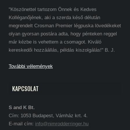
"Köszönettel tartozom Önnek és Kedves
Kolléganőjének, aki a szerda késő délután
megrendelt Crosman Premier légpuska lövedékeket
olyan gyorsan postára adta, hogy pénteken reggel
már kézbe is vehettem a csomagot. Kiváló
kereskedői hozzáállás, példás kiszolgálás!" B. J.
További vélemények
KAPCSOLAT
S and K Bt.
Cím: 1053 Budapest, Vámház krt. 4.
E-mail cím:
info@nimrodderringer.hu