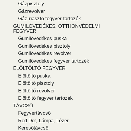
Gázpisztoly
Gázrevolver
Gáz-riasztó fegyver tartozék
GUMILÖVEDÉKES, OTTHONVÉDELMI
FEGYVER
Gumilövedékes puska
Gumilövedékes pisztoly
Gumilövedékes revolver
Gumilövedékes fegyver tartozék
ELÖLTÖLTŐ FEGYVER
Elöltöltő puska
Elöltöltő pisztoly
Elöltöltő revolver
Elöltöltő fegyver tartozék
TÁVCSŐ
Fegyvertávcső
Red Dot, Lámpa, Lézer
Keresőtávcső