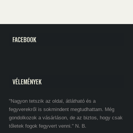
FACEBOOK
VÉLEMÉNYEK
"Nagyon tetszik az oldal, átlátható és a
fegyverekről is sokmindent megtudhattam. Még
gondolkozok a vásárláson, de az biztos, hogy csak
tőletek fogok fegyvert venni." N. B.