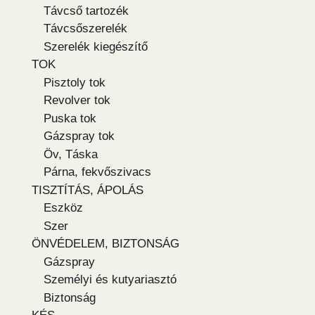
Távcső tartozék
Távcsőszerelék
Szerelék kiegészítő
TOK
Pisztoly tok
Revolver tok
Puska tok
Gázspray tok
Öv, Táska
Párna, fekvőszivacs
TISZTÍTÁS, ÁPOLÁS
Eszköz
Szer
ÖNVÉDELEM, BIZTONSÁG
Gázspray
Személyi és kutyariasztó
Biztonság