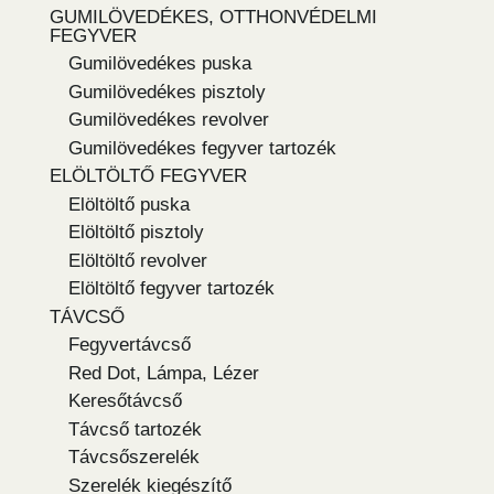
GUMILÖVEDÉKES, OTTHONVÉDELMI
FEGYVER
Gumilövedékes puska
Gumilövedékes pisztoly
Gumilövedékes revolver
Gumilövedékes fegyver tartozék
ELÖLTÖLTŐ FEGYVER
Elöltöltő puska
Elöltöltő pisztoly
Elöltöltő revolver
Elöltöltő fegyver tartozék
TÁVCSŐ
Fegyvertávcső
Red Dot, Lámpa, Lézer
Keresőtávcső
Távcső tartozék
Távcsőszerelék
Szerelék kiegészítő