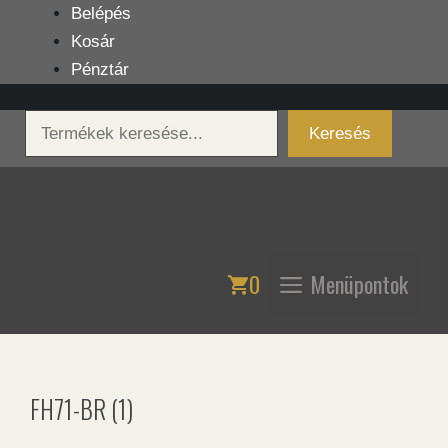
Kilépés
Belépés
a
Kosár
tartalomba
Pénztár
Keresés
Keresés
0
Menüpontok
FH71-BR (1)