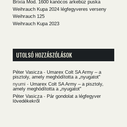
Brixia Mod. 1600 kanócos arkebúz puska
Weihrauch Kupa 2024 légfegyveres verseny
Weihrauch 125
Weihrauch Kupa 2023
UTOLSÓ HOZZÁSZÓLÁSOK
Péter Vasicza
-
Umarex Colt SA Army – a
pisztoly, amely meghódította a „nyugatot”
nyumi
-
Umarex Colt SA Army – a pisztoly,
amely meghódította a „nyugatot”
Péter Vasicza
-
Pár gondolat a légfegyver
lövedékekről