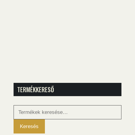
TERMÉKKERESŐ
Keresés
a
következőre:
Keresés