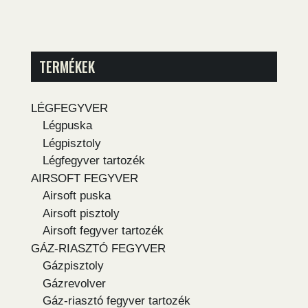
TERMÉKEK
LÉGFEGYVER
Légpuska
Légpisztoly
Légfegyver tartozék
AIRSOFT FEGYVER
Airsoft puska
Airsoft pisztoly
Airsoft fegyver tartozék
GÁZ-RIASZTÓ FEGYVER
Gázpisztoly
Gázrevolver
Gáz-riasztó fegyver tartozék