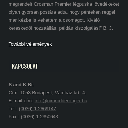
megrendelt Crosman Premier légpuska lövedékeket
olyan gyorsan postára adta, hogy pénteken reggel
már kézbe is vehettem a csomagot. Kiváló
kereskedői hozzáállás, példás kiszolgálás!" B. J.
További vélemények
KAPCSOLAT
S and K Bt.
Cím: 1053 Budapest, Vámház krt. 4.
E-mail cím:
info@nimrodderringer.hu
Tel.:
(0036) 1 2669147
Fax.: (0036) 1 2350643