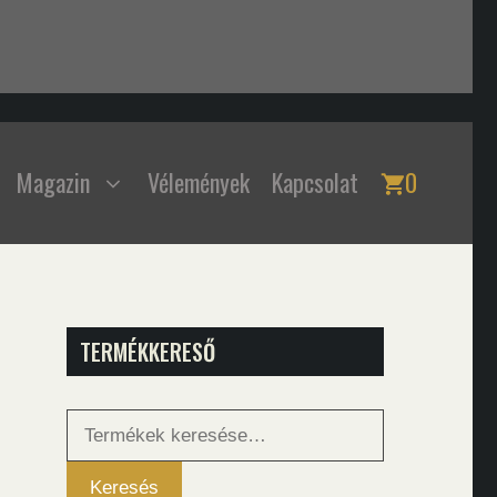
Magazin
Vélemények
Kapcsolat
0
TERMÉKKERESŐ
Keresés
a
következőre:
Keresés