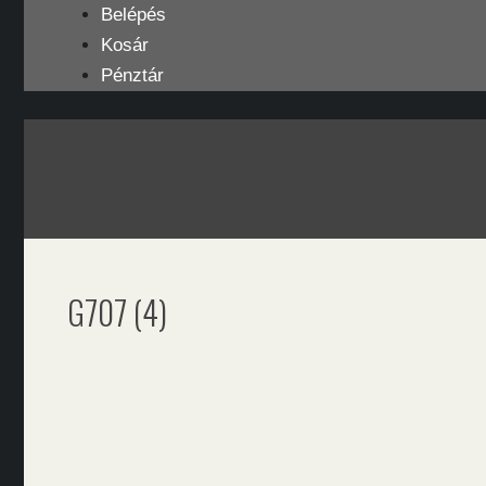
Kilépés
Belépés
a
Kosár
tartalomba
Pénztár
G707 (4)