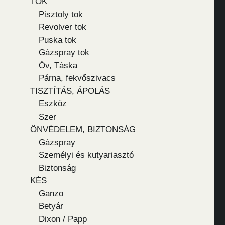
TOK
Pisztoly tok
Revolver tok
Puska tok
Gázspray tok
Öv, Táska
Párna, fekvőszivacs
TISZTÍTÁS, ÁPOLÁS
Eszköz
Szer
ÖNVÉDELEM, BIZTONSÁG
Gázspray
Személyi és kutyariasztó
Biztonság
KÉS
Ganzo
Betyár
Dixon / Papp