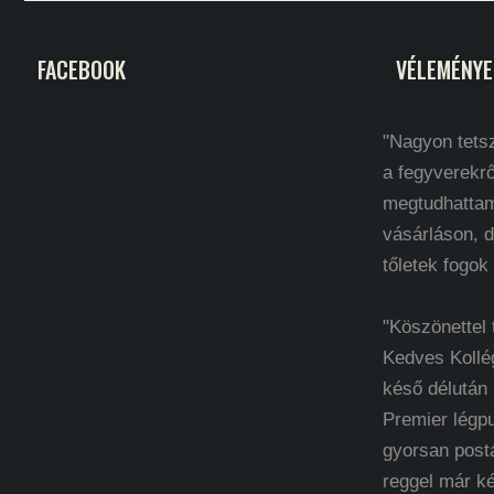
FACEBOOK
VÉLEMÉNYE
"Nagyon tetsz
a fegyverekrő
megtudhatta
vásárláson, d
tőletek fogok
"Köszönettel
Kedves Kollé
késő délután
Premier légp
gyorsan post
reggel már k