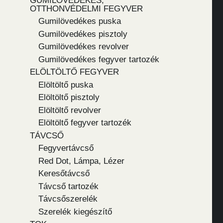
GUMILÖVEDÉKES,
OTTHONVÉDELMI FEGYVER
Gumilövedékes puska
Gumilövedékes pisztoly
Gumilövedékes revolver
Gumilövedékes fegyver tartozék
ELÖLTÖLTŐ FEGYVER
Elöltöltő puska
Elöltöltő pisztoly
Elöltöltő revolver
Elöltöltő fegyver tartozék
TÁVCSŐ
Fegyvertávcső
Red Dot, Lámpa, Lézer
Keresőtávcső
Távcső tartozék
Távcsőszerelék
Szerelék kiegészítő