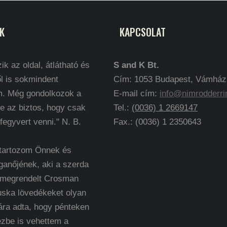
K
KAPCSOLAT
ik az oldal, átlátható és
S and K Bt.
l is sokmindent
Cím: 1053 Budapest, Vámház k
m. Még gondolkozok a
E-mail cím:
info@nimrodderri
e az biztos, hogy csak
Tel.:
(0036) 1 2669147
 fegyvert venni." N. B.
Fax.: (0036) 1 2350643
 tartozom Önnek és
ganőjének, aki a szerda
 megrendelt Crosman
uska lövedékeket olyan
ára adta, hogy pénteken
ézbe is vehettem a