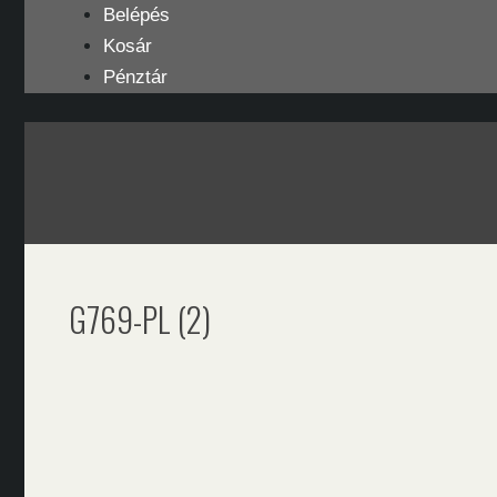
Kilépés
Belépés
a
Kosár
tartalomba
Pénztár
G769-PL (2)