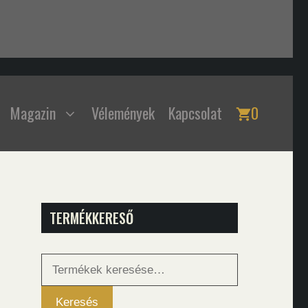
Magazin
Vélemények
Kapcsolat
0
TERMÉKKERESŐ
Keresés
a
következőre:
Keresés