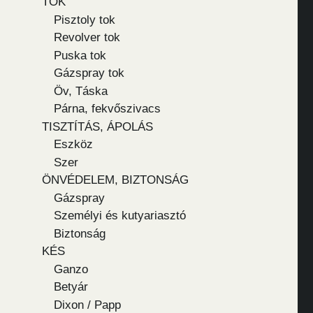
TOK
Pisztoly tok
Revolver tok
Puska tok
Gázspray tok
Öv, Táska
Párna, fekvőszivacs
TISZTÍTÁS, ÁPOLÁS
Eszköz
Szer
ÖNVÉDELEM, BIZTONSÁG
Gázspray
Személyi és kutyariasztó
Biztonság
KÉS
Ganzo
Betyár
Dixon / Papp