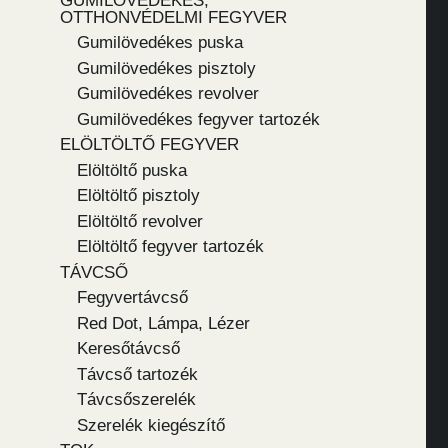
GUMILÖVEDÉKES,
OTTHONVÉDELMI FEGYVER
Gumilövedékes puska
Gumilövedékes pisztoly
Gumilövedékes revolver
Gumilövedékes fegyver tartozék
ELÖLTÖLTŐ FEGYVER
Elöltöltő puska
Elöltöltő pisztoly
Elöltöltő revolver
Elöltöltő fegyver tartozék
TÁVCSŐ
Fegyvertávcső
Red Dot, Lámpa, Lézer
Keresőtávcső
Távcső tartozék
Távcsőszerelék
Szerelék kiegészítő