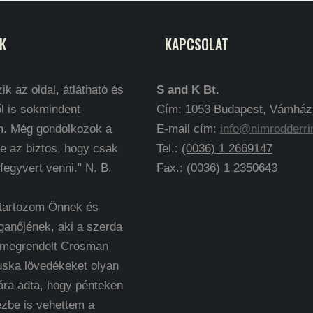
K
KAPCSOLAT
ik az oldal, átlátható és
S and K Bt.
l is sokmindent
Cím: 1053 Budapest, Vámház k
m. Még gondolkozok a
E-mail cím:
info@nimrodderri
e az biztos, hogy csak
Tel.:
(0036) 1 2669147
 fegyvert venni." N. B.
Fax.: (0036) 1 2350643
 tartozom Önnek és
ganőjének, aki a szerda
 megrendelt Crosman
uska lövedékeket olyan
ára adta, hogy pénteken
ézbe is vehettem a