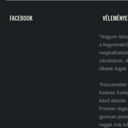
FACEBOOK
VÉLEMÉNYE
"Nagyon tetsz
a fegyverekrő
megtudhatta
vásárláson, d
tőletek fogok
"Köszönettel
Kedves Kollé
késő délután
Premier légp
gyorsan post
reggel már k