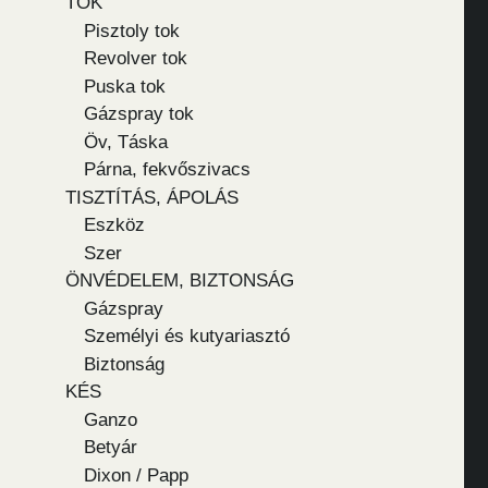
TOK
Pisztoly tok
Revolver tok
Puska tok
Gázspray tok
Öv, Táska
Párna, fekvőszivacs
TISZTÍTÁS, ÁPOLÁS
Eszköz
Szer
ÖNVÉDELEM, BIZTONSÁG
Gázspray
Személyi és kutyariasztó
Biztonság
KÉS
Ganzo
Betyár
Dixon / Papp