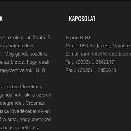
K
KAPCSOLAT
ik az oldal, átlátható és
S and K Bt.
l is sokmindent
Cím: 1053 Budapest, Vámház k
m. Még gondolkozok a
E-mail cím:
info@nimrodderri
e az biztos, hogy csak
Tel.:
(0036) 1 2669147
 fegyvert venni." N. B.
Fax.: (0036) 1 2350643
 tartozom Önnek és
ganőjének, aki a szerda
 megrendelt Crosman
uska lövedékeket olyan
ára adta, hogy pénteken
ézbe is vehettem a