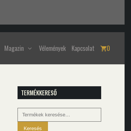
Magazin
Vélemények
Kapcsolat
0
TERMÉKKERESŐ
Keresés
a
következőre:
Keresés