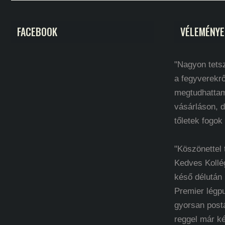
FACEBOOK
VÉLEMÉNYE
"Nagyon tetsz
a fegyverekrő
megtudhatta
vásárláson, d
tőletek fogok
"Köszönettel
Kedves Kollé
késő délután
Premier légp
gyorsan post
reggel már k