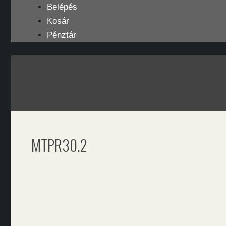
Kilépés
Belépés
a
Kosár
tartalomba
Pénztár
MTPR30.2