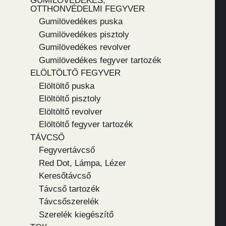
GUMILÖVEDÉKES,
OTTHONVÉDELMI FEGYVER
Gumilövedékes puska
Gumilövedékes pisztoly
Gumilövedékes revolver
Gumilövedékes fegyver tartozék
ELÖLTÖLTŐ FEGYVER
Elöltöltő puska
Elöltöltő pisztoly
Elöltöltő revolver
Elöltöltő fegyver tartozék
TÁVCSŐ
Fegyvertávcső
Red Dot, Lámpa, Lézer
Keresőtávcső
Távcső tartozék
Távcsőszerelék
Szerelék kiegészítő