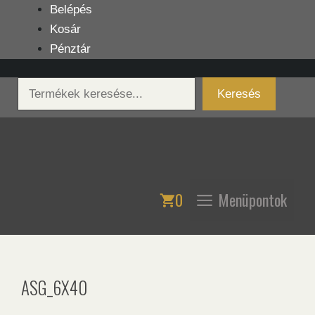
Kilépés
Belépés
a
Kosár
tartalomba
Pénztár
Keresés
Keresés
0
Menüpontok
ASG_6X40