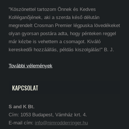
"Köszönettel tartozom Önnek és Kedves
Kolléganőjének, aki a szerda késő délután
megrendelt Crosman Premier légpuska lövedékeket
olyan gyorsan postára adta, hogy pénteken reggel
már kézbe is vehettem a csomagot. Kiváló
kereskedői hozzáállás, példás kiszolgálás!" B. J.
További vélemények
KAPCSOLAT
S and K Bt.
Cím: 1053 Budapest, Vámház krt. 4.
E-mail cím:
info@nimrodderringer.hu