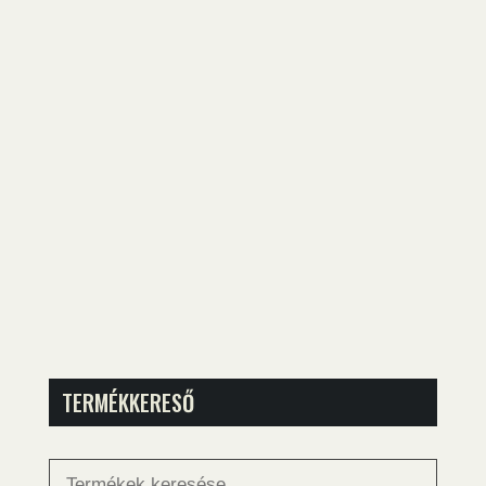
TERMÉKKERESŐ
Keresés
a