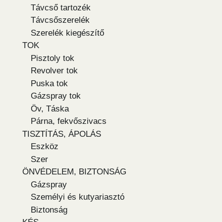
Távcső tartozék
Távcsőszerelék
Szerelék kiegészítő
TOK
Pisztoly tok
Revolver tok
Puska tok
Gázspray tok
Öv, Táska
Párna, fekvőszivacs
TISZTÍTÁS, ÁPOLÁS
Eszköz
Szer
ÖNVÉDELEM, BIZTONSÁG
Gázspray
Személyi és kutyariasztó
Biztonság