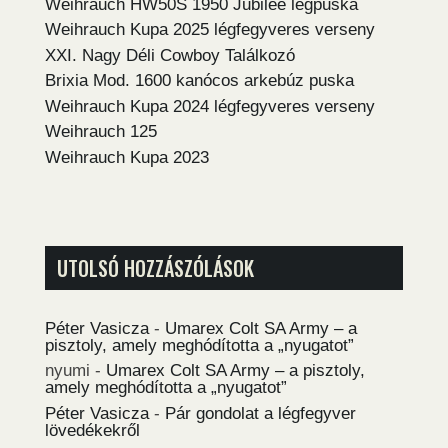
Weihrauch HW50S 1950 Jubilee légpuska
Weihrauch Kupa 2025 légfegyveres verseny
XXI. Nagy Déli Cowboy Találkozó
Brixia Mod. 1600 kanócos arkebúz puska
Weihrauch Kupa 2024 légfegyveres verseny
Weihrauch 125
Weihrauch Kupa 2023
UTOLSÓ HOZZÁSZÓLÁSOK
Péter Vasicza
-
Umarex Colt SA Army – a
pisztoly, amely meghódította a „nyugatot”
nyumi
-
Umarex Colt SA Army – a pisztoly,
amely meghódította a „nyugatot”
Péter Vasicza
-
Pár gondolat a légfegyver
lövedékekről