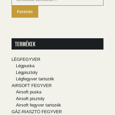
következőre:
Keresés
TERMÉKEK
LÉGFEGYVER
Légpuska
Légpisztoly
Légfegyver tartozék
AIRSOFT FEGYVER
Airsoft puska
Airsoft pisztoly
Airsoft fegyver tartozék
GÁZ-RIASZTÓ FEGYVER