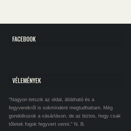
FACEBOOK
VÉLEMÉNYEK
"Nagyon tetszik az oldal, átlátható és a
fegyverekről is sokmindent megtudhattam. Még
gondolkozok a vásárláson, de az biztos, hogy csak
tőletek fogok fegyvert venni." N. B.