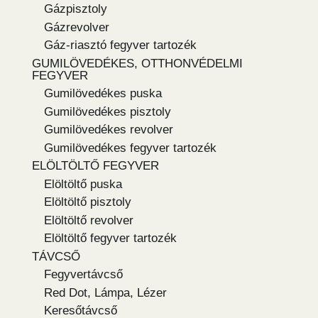
Gázpisztoly
Gázrevolver
Gáz-riasztó fegyver tartozék
GUMILÖVEDÉKES, OTTHONVÉDELMI
FEGYVER
Gumilövedékes puska
Gumilövedékes pisztoly
Gumilövedékes revolver
Gumilövedékes fegyver tartozék
ELÖLTÖLTŐ FEGYVER
Elöltöltő puska
Elöltöltő pisztoly
Elöltöltő revolver
Elöltöltő fegyver tartozék
TÁVCSŐ
Fegyvertávcső
Red Dot, Lámpa, Lézer
Keresőtávcső