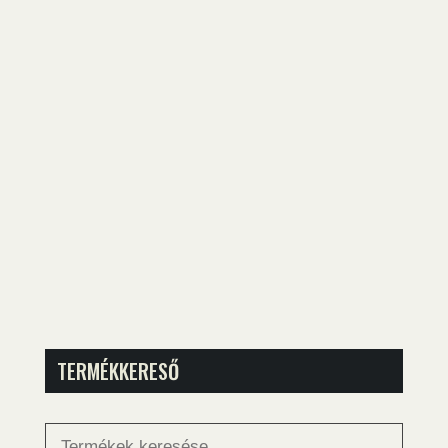
TERMÉKKERESŐ
Keresés
a