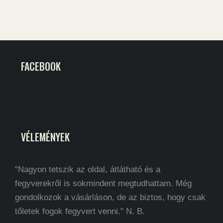
FACEBOOK
VÉLEMÉNYEK
"Nagyon tetszik az oldal, átlátható és a
fegyverekről is sokmindent megtudhattam. Még
gondolkozok a vásárláson, de az biztos, hogy csak
tőletek fogok fegyvert venni." N. B.