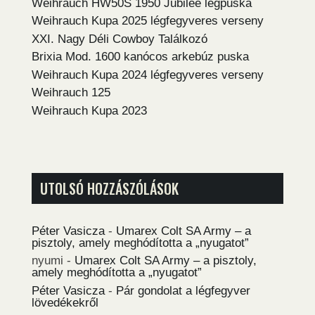
Weihrauch HW50S 1950 Jubilee légpuska
Weihrauch Kupa 2025 légfegyveres verseny
XXI. Nagy Déli Cowboy Találkozó
Brixia Mod. 1600 kanócos arkebúz puska
Weihrauch Kupa 2024 légfegyveres verseny
Weihrauch 125
Weihrauch Kupa 2023
UTOLSÓ HOZZÁSZÓLÁSOK
Péter Vasicza
-
Umarex Colt SA Army – a
pisztoly, amely meghódította a „nyugatot”
nyumi
-
Umarex Colt SA Army – a pisztoly,
amely meghódította a „nyugatot”
Péter Vasicza
-
Pár gondolat a légfegyver
lövedékekről