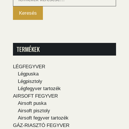
következőre:
Keresés
TERMÉKEK
LÉGFEGYVER
Légpuska
Légpisztoly
Légfegyver tartozék
AIRSOFT FEGYVER
Airsoft puska
Airsoft pisztoly
Airsoft fegyver tartozék
GÁZ-RIASZTÓ FEGYVER