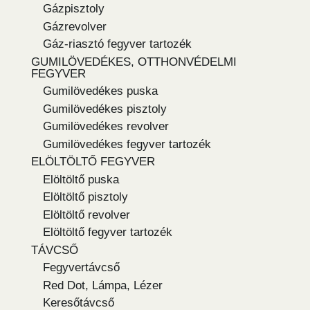
Gázpisztoly
Gázrevolver
Gáz-riasztó fegyver tartozék
GUMILÖVEDÉKES, OTTHONVÉDELMI
FEGYVER
Gumilövedékes puska
Gumilövedékes pisztoly
Gumilövedékes revolver
Gumilövedékes fegyver tartozék
ELÖLTÖLTŐ FEGYVER
Elöltöltő puska
Elöltöltő pisztoly
Elöltöltő revolver
Elöltöltő fegyver tartozék
TÁVCSŐ
Fegyvertávcső
Red Dot, Lámpa, Lézer
Keresőtávcső