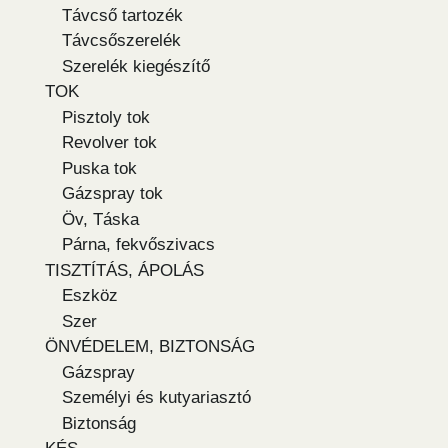
Távcső tartozék
Távcsőszerelék
Szerelék kiegészítő
TOK
Pisztoly tok
Revolver tok
Puska tok
Gázspray tok
Öv, Táska
Párna, fekvőszivacs
TISZTÍTÁS, ÁPOLÁS
Eszköz
Szer
ÖNVÉDELEM, BIZTONSÁG
Gázspray
Személyi és kutyariasztó
Biztonság