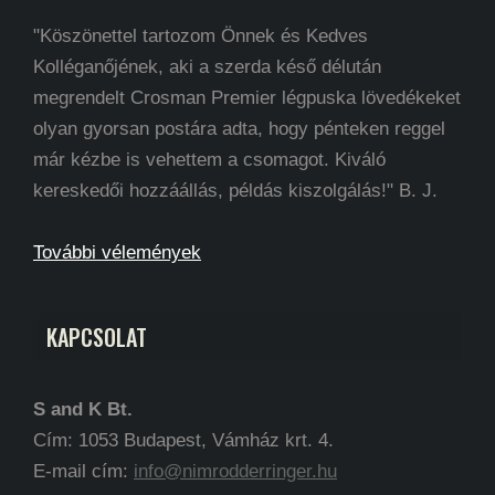
"Köszönettel tartozom Önnek és Kedves
Kolléganőjének, aki a szerda késő délután
megrendelt Crosman Premier légpuska lövedékeket
olyan gyorsan postára adta, hogy pénteken reggel
már kézbe is vehettem a csomagot. Kiváló
kereskedői hozzáállás, példás kiszolgálás!" B. J.
További vélemények
KAPCSOLAT
S and K Bt.
Cím: 1053 Budapest, Vámház krt. 4.
E-mail cím:
info@nimrodderringer.hu