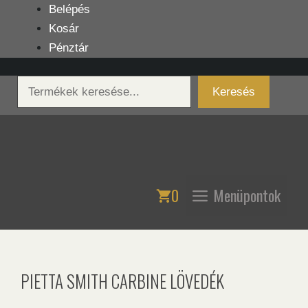
Kilépés
Belépés
a
Kosár
tartalomba
Pénztár
Keresés
Keresés
0
Menüpontok
PIETTA SMITH CARBINE LÖVEDÉK