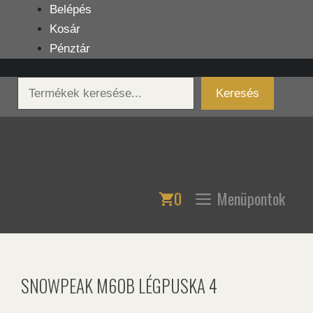
Kilépés
Belépés
a
Kosár
tartalomba
Pénztár
Keresés
Keresés
0
Menüpontok
SNOWPEAK M60B LÉGPUSKA 4