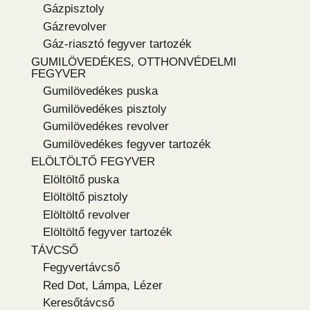
Gázpisztoly
Gázrevolver
Gáz-riasztó fegyver tartozék
GUMILÖVEDÉKES, OTTHONVÉDELMI
FEGYVER
Gumilövedékes puska
Gumilövedékes pisztoly
Gumilövedékes revolver
Gumilövedékes fegyver tartozék
ELÖLTÖLTŐ FEGYVER
Elöltöltő puska
Elöltöltő pisztoly
Elöltöltő revolver
Elöltöltő fegyver tartozék
TÁVCSŐ
Fegyvertávcső
Red Dot, Lámpa, Lézer
Keresőtávcső