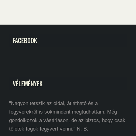
FACEBOOK
VÉLEMÉNYEK
"Nagyon tetszik az oldal, átlátható és a
fegyverekről is sokmindent megtudhattam. Még
gondolkozok a vásárláson, de az biztos, hogy csak
tőletek fogok fegyvert venni." N. B.