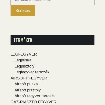
következőre:
Keresés
TERMÉKEK
LÉGFEGYVER
Légpuska
Légpisztoly
Légfegyver tartozék
AIRSOFT FEGYVER
Airsoft puska
Airsoft pisztoly
Airsoft fegyver tartozék
GÁZ-RIASZTÓ FEGYVER