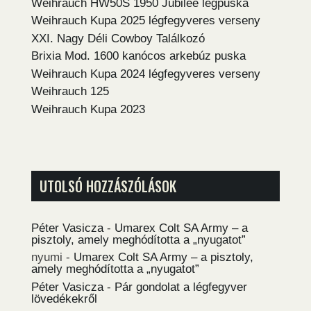
Weihrauch HW50S 1950 Jubilee légpuska
Weihrauch Kupa 2025 légfegyveres verseny
XXI. Nagy Déli Cowboy Találkozó
Brixia Mod. 1600 kanócos arkebúz puska
Weihrauch Kupa 2024 légfegyveres verseny
Weihrauch 125
Weihrauch Kupa 2023
UTOLSÓ HOZZÁSZÓLÁSOK
Péter Vasicza
-
Umarex Colt SA Army – a
pisztoly, amely meghódította a „nyugatot”
nyumi
-
Umarex Colt SA Army – a pisztoly,
amely meghódította a „nyugatot”
Péter Vasicza
-
Pár gondolat a légfegyver
lövedékekről