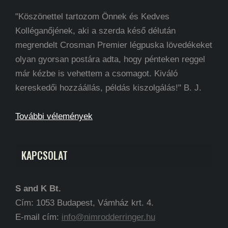
"Köszönettel tartozom Önnek és Kedves
Kolléganőjének, aki a szerda késő délután
megrendelt Crosman Premier légpuska lövedékeket
olyan gyorsan postára adta, hogy pénteken reggel
már kézbe is vehettem a csomagot. Kiváló
kereskedői hozzáállás, példás kiszolgálás!" B. J.
További vélemények
KAPCSOLAT
S and K Bt.
Cím: 1053 Budapest, Vámház krt. 4.
E-mail cím:
info@nimrodderringer.hu