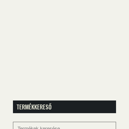
TERMÉKKERESŐ
Keresés
a