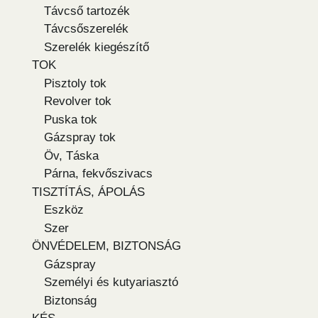
Távcső tartozék
Távcsőszerelék
Szerelék kiegészítő
TOK
Pisztoly tok
Revolver tok
Puska tok
Gázspray tok
Öv, Táska
Párna, fekvőszivacs
TISZTÍTÁS, ÁPOLÁS
Eszköz
Szer
ÖNVÉDELEM, BIZTONSÁG
Gázspray
Személyi és kutyariasztó
Biztonság