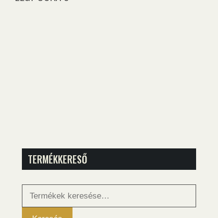
TERMÉKKERESŐ
Keresés
a
következőre: