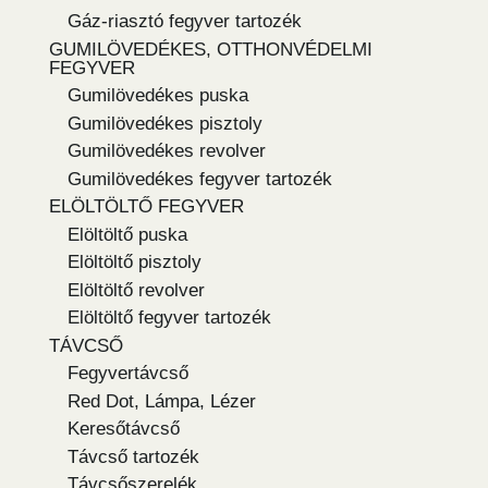
Gáz-riasztó fegyver tartozék
GUMILÖVEDÉKES, OTTHONVÉDELMI
FEGYVER
Gumilövedékes puska
Gumilövedékes pisztoly
Gumilövedékes revolver
Gumilövedékes fegyver tartozék
ELÖLTÖLTŐ FEGYVER
Elöltöltő puska
Elöltöltő pisztoly
Elöltöltő revolver
Elöltöltő fegyver tartozék
TÁVCSŐ
Fegyvertávcső
Red Dot, Lámpa, Lézer
Keresőtávcső
Távcső tartozék
Távcsőszerelék