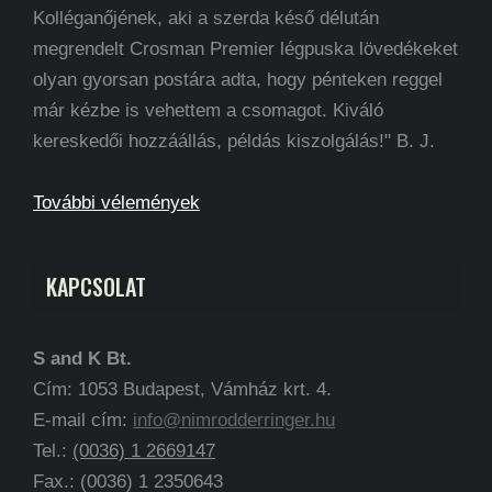
Kolléganőjének, aki a szerda késő délután
megrendelt Crosman Premier légpuska lövedékeket
olyan gyorsan postára adta, hogy pénteken reggel
már kézbe is vehettem a csomagot. Kiváló
kereskedői hozzáállás, példás kiszolgálás!" B. J.
További vélemények
KAPCSOLAT
S and K Bt.
Cím: 1053 Budapest, Vámház krt. 4.
E-mail cím:
info@nimrodderringer.hu
Tel.:
(0036) 1 2669147
Fax.: (0036) 1 2350643