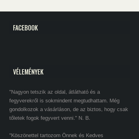
FACEBOOK
VÉLEMÉNYEK
"Nagyon tetszik az oldal, átlátható és a
fegyverekről is sokmindent megtudhattam. Még
gondolkozok a vásárláson, de az biztos, hogy csak
tőletek fogok fegyvert venni." N. B.
"Köszönettel tartozom Önnek és Kedves