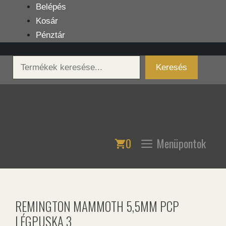
Kilépés
Belépés
a
Kosár
tartalomba
Pénztár
Keresés
Keresés
0
Menüpontok
REMINGTON MAMMOTH 5,5MM PCP
LÉGPUSKA 3