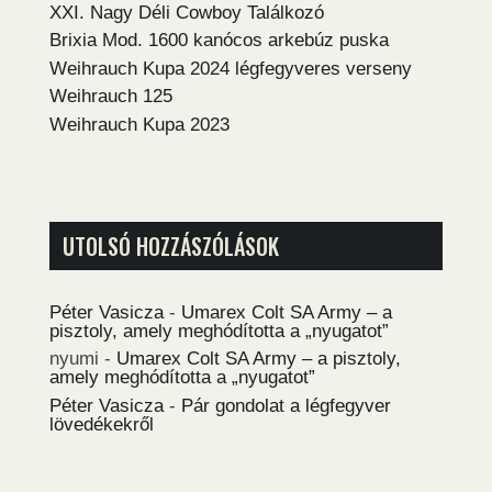
XXI. Nagy Déli Cowboy Találkozó
Brixia Mod. 1600 kanócos arkebúz puska
Weihrauch Kupa 2024 légfegyveres verseny
Weihrauch 125
Weihrauch Kupa 2023
UTOLSÓ HOZZÁSZÓLÁSOK
Péter Vasicza
-
Umarex Colt SA Army – a
pisztoly, amely meghódította a „nyugatot”
nyumi
-
Umarex Colt SA Army – a pisztoly,
amely meghódította a „nyugatot”
Péter Vasicza
-
Pár gondolat a légfegyver
lövedékekről