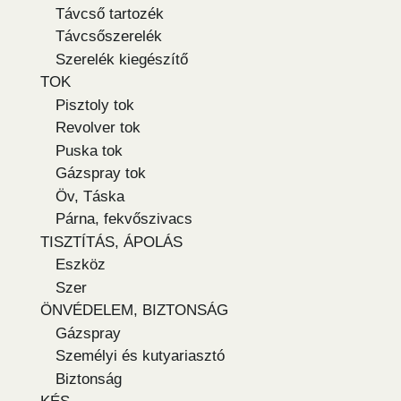
Távcső tartozék
Távcsőszerelék
Szerelék kiegészítő
TOK
Pisztoly tok
Revolver tok
Puska tok
Gázspray tok
Öv, Táska
Párna, fekvőszivacs
TISZTÍTÁS, ÁPOLÁS
Eszköz
Szer
ÖNVÉDELEM, BIZTONSÁG
Gázspray
Személyi és kutyariasztó
Biztonság