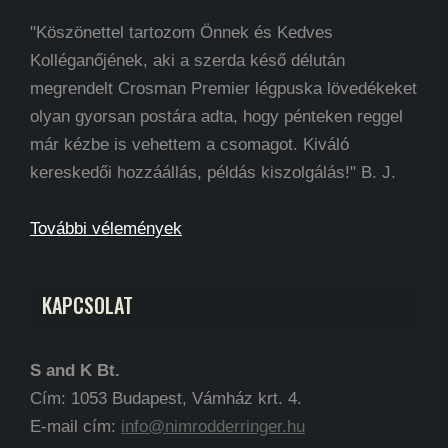
"Köszönettel tartozom Önnek és Kedves
Kolléganőjének, aki a szerda késő délután
megrendelt Crosman Premier légpuska lövedékeket
olyan gyorsan postára adta, hogy pénteken reggel
már kézbe is vehettem a csomagot. Kiváló
kereskedői hozzáállás, példás kiszolgálás!" B. J.
További vélemények
KAPCSOLAT
S and K Bt.
Cím: 1053 Budapest, Vámház krt. 4.
E-mail cím:
info@nimrodderringer.hu