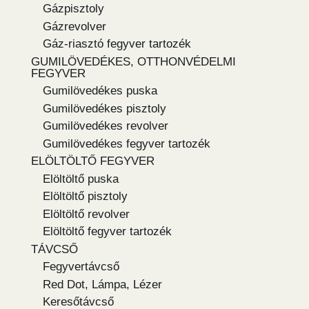
Gázpisztoly
Gázrevolver
Gáz-riasztó fegyver tartozék
GUMILÖVEDÉKES, OTTHONVÉDELMI
FEGYVER
Gumilövedékes puska
Gumilövedékes pisztoly
Gumilövedékes revolver
Gumilövedékes fegyver tartozék
ELÖLTÖLTŐ FEGYVER
Elöltöltő puska
Elöltöltő pisztoly
Elöltöltő revolver
Elöltöltő fegyver tartozék
TÁVCSŐ
Fegyvertávcső
Red Dot, Lámpa, Lézer
Keresőtávcső