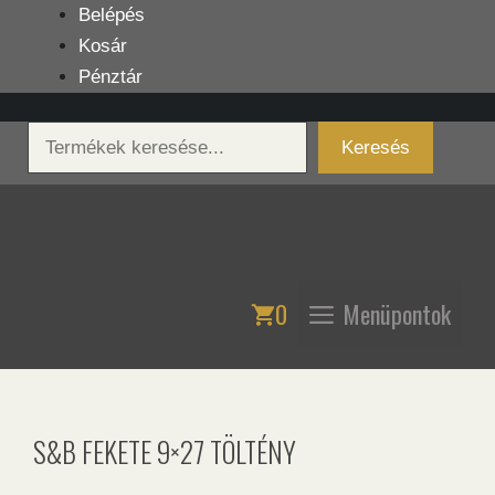
Kilépés
Belépés
a
Kosár
tartalomba
Pénztár
Keresés
Keresés
0
Menüpontok
S&B FEKETE 9×27 TÖLTÉNY