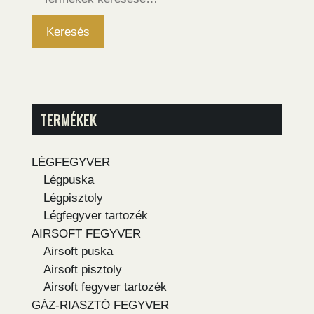
következőre:
Keresés
TERMÉKEK
LÉGFEGYVER
Légpuska
Légpisztoly
Légfegyver tartozék
AIRSOFT FEGYVER
Airsoft puska
Airsoft pisztoly
Airsoft fegyver tartozék
GÁZ-RIASZTÓ FEGYVER