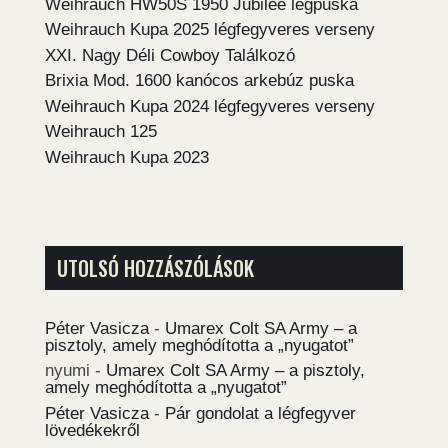
Weihrauch HW50S 1950 Jubilee légpuska
Weihrauch Kupa 2025 légfegyveres verseny
XXI. Nagy Déli Cowboy Találkozó
Brixia Mod. 1600 kanócos arkebúz puska
Weihrauch Kupa 2024 légfegyveres verseny
Weihrauch 125
Weihrauch Kupa 2023
UTOLSÓ HOZZÁSZÓLÁSOK
Péter Vasicza
-
Umarex Colt SA Army – a
pisztoly, amely meghódította a „nyugatot”
nyumi
-
Umarex Colt SA Army – a pisztoly,
amely meghódította a „nyugatot”
Péter Vasicza
-
Pár gondolat a légfegyver
lövedékekről