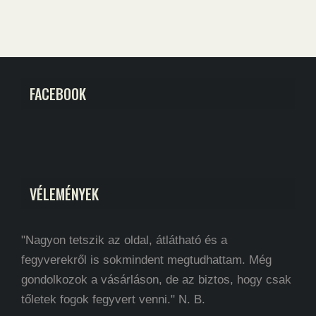
FACEBOOK
VÉLEMÉNYEK
"Nagyon tetszik az oldal, átlátható és a
fegyverekről is sokmindent megtudhattam. Még
gondolkozok a vásárláson, de az biztos, hogy csak
tőletek fogok fegyvert venni." N. B.