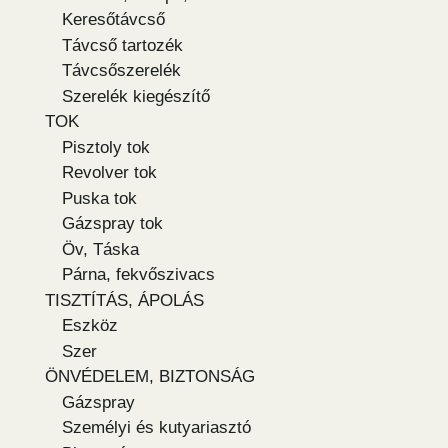
Keresőtávcső
Távcső tartozék
Távcsőszerelék
Szerelék kiegészítő
TOK
Pisztoly tok
Revolver tok
Puska tok
Gázspray tok
Öv, Táska
Párna, fekvőszivacs
TISZTÍTÁS, ÁPOLÁS
Eszköz
Szer
ÖNVÉDELEM, BIZTONSÁG
Gázspray
Személyi és kutyariasztó