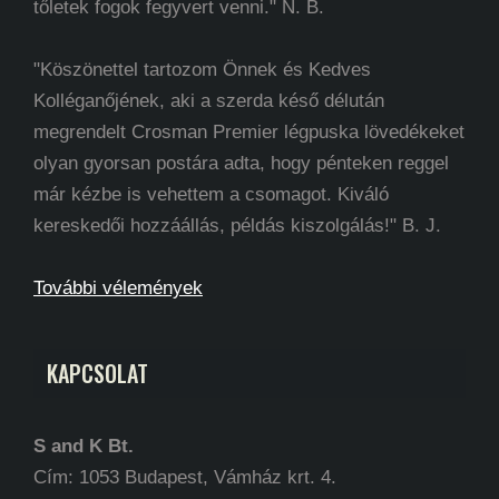
tőletek fogok fegyvert venni." N. B.
"Köszönettel tartozom Önnek és Kedves
Kolléganőjének, aki a szerda késő délután
megrendelt Crosman Premier légpuska lövedékeket
olyan gyorsan postára adta, hogy pénteken reggel
már kézbe is vehettem a csomagot. Kiváló
kereskedői hozzáállás, példás kiszolgálás!" B. J.
További vélemények
KAPCSOLAT
S and K Bt.
Cím: 1053 Budapest, Vámház krt. 4.