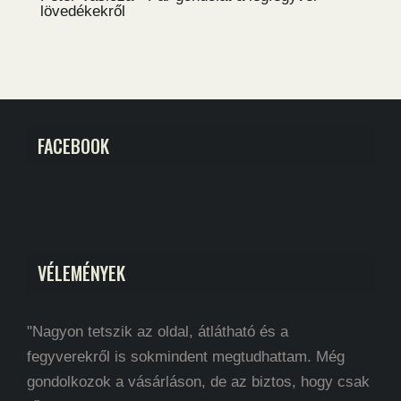
lövedékekről
FACEBOOK
VÉLEMÉNYEK
"Nagyon tetszik az oldal, átlátható és a
fegyverekről is sokmindent megtudhattam. Még
gondolkozok a vásárláson, de az biztos, hogy csak