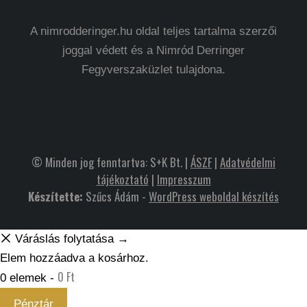
A nimrodderinger.hu oldal teljes tartalma szerzői
joggal védett és a Nimród Derringer
Fegyverszaküzlet tulajdona.
© Minden jog fenntartva: S+K Bt. |
ÁSZF
|
Adatvédelmi
tájékoztató
|
Impresszum
Készítette:
Szűcs Ádám -
WordPress weboldal készítés
Váráslás folytatása →
Elem hozzáadva a kosárhoz.
0
Ft
0 elemek -
Pénztár