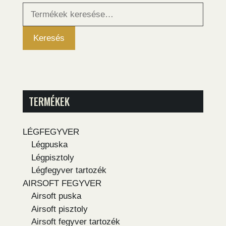
Keresés
a
következőre:
Keresés
TERMÉKEK
LÉGFEGYVER
Légpuska
Légpisztoly
Légfegyver tartozék
AIRSOFT FEGYVER
Airsoft puska
Airsoft pisztoly
Airsoft fegyver tartozék