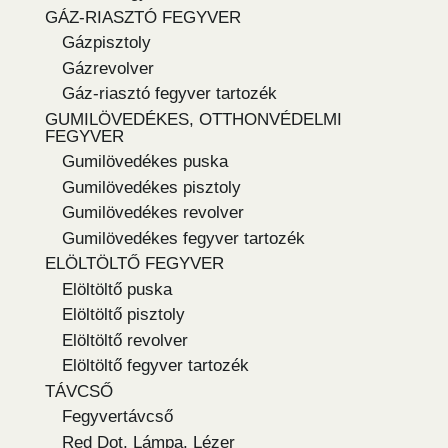
GÁZ-RIASZTÓ FEGYVER
Gázpisztoly
Gázrevolver
Gáz-riasztó fegyver tartozék
GUMILÖVEDÉKES, OTTHONVÉDELMI
FEGYVER
Gumilövedékes puska
Gumilövedékes pisztoly
Gumilövedékes revolver
Gumilövedékes fegyver tartozék
ELÖLTÖLTŐ FEGYVER
Elöltöltő puska
Elöltöltő pisztoly
Elöltöltő revolver
Elöltöltő fegyver tartozék
TÁVCSŐ
Fegyvertávcső
Red Dot, Lámpa, Lézer