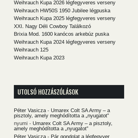
Weihrauch Kupa 2026 légfegyveres verseny
Weihrauch HW50S 1950 Jubilee légpuska
Weihrauch Kupa 2025 légfegyveres verseny
XXI. Nagy Déli Cowboy Találkozó
Brixia Mod. 1600 kanócos arkebúz puska
Weihrauch Kupa 2024 légfegyveres verseny
Weihrauch 125
Weihrauch Kupa 2023
UTOLSÓ HOZZÁSZÓLÁSOK
Péter Vasicza
-
Umarex Colt SA Army – a
pisztoly, amely meghódította a „nyugatot”
nyumi
-
Umarex Colt SA Army – a pisztoly,
amely meghódította a „nyugatot”
Péter Vasicza
-
Pár gondolat a légfegyver