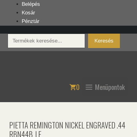
Kilépés
Belépés
a
Kosár
tartalomba
Pénztár
Keresés
Keresés
0
Menüpontok
PIETTA REMINGTON NICKEL ENGRAVED .44
RBN44B_LE